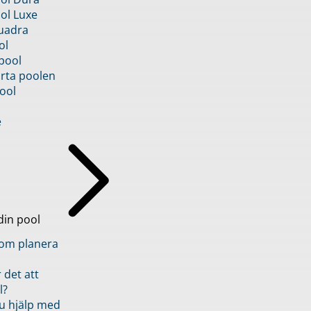
ol Luxe
uadra
ol
pool
rta poolen
ool
e
din pool
inom planera
 det att
l?
u hjälp med