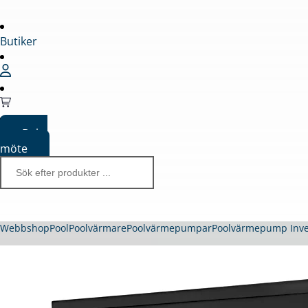
Butiker
Boka
möte
Webbshop
Pool
Poolvärmare
Poolvärmepumpar
Poolvärmepump Inve