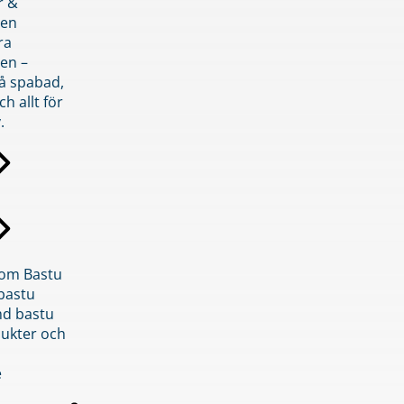
r &
den
ra
en –
på spabad,
ch allt för
.
inom Bastu
bastu
d bastu
ukter och
e