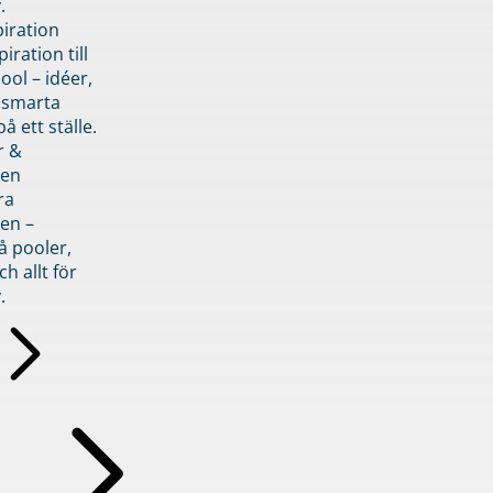
.
piration
iration till
ol – idéer,
h smarta
å ett ställe.
r &
den
ra
en –
å pooler,
ch allt för
.