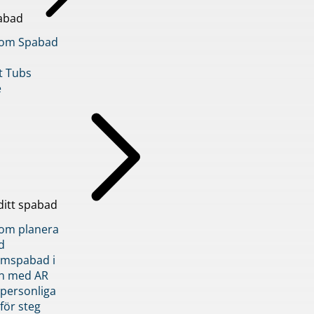
abad
inom Spabad
t Tubs
e
ditt spabad
inom planera
d
römspabad i
n med AR
 personliga
 för steg