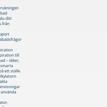
brukningen
abad
du ditt
s från
pport
pabadsfrågor
piration
iration till
ad – idéer,
h smarta
å ett ställe.
lkylatorn
akta
anvisningar
 använda
ator.