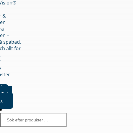
nVision®
r &
den
ra
en –
på spabad,
ch allt för
.
r
p
nster
iker
Boka
te