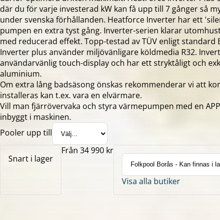
där du för varje investerad kW kan få upp till 7 gånger så m
under svenska förhållanden. Heatforce Inverter har ett 'sile
pumpen en extra tyst gång. Inverter-serien klarar utomhust
med reducerad effekt. Topp-testad av TÜV enligt standard
Inverter plus använder miljövänligare köldmedia R32. Invert
användarvänlig touch-display och har ett stryktåligt och exk
aluminium.
Om extra lång badsäsong önskas rekommenderar vi att ko
installeras kan t.ex. vara en elvärmare.
Vill man fjärrövervaka och styra värmepumpen med en APP i
inbyggt i maskinen.
Pooler upp till
Från 34 990 kr
Snart i lager
Visa alla butiker