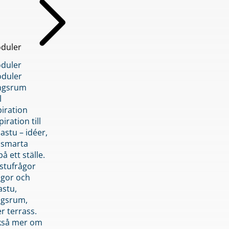
duler
duler
duler
ngsrum
l
piration
iration till
stu – idéer,
h smarta
å ett ställe.
stufrågor
ågor och
astu,
ngsrum,
er terrass.
ckså mer om