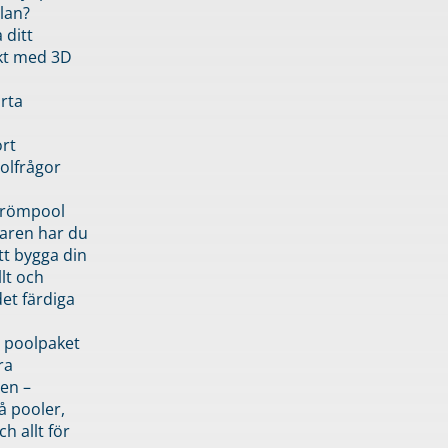
lan?
 ditt
kt med 3D
rta
rt
olfrågor
drömpool
garen har du
tt bygga din
llt och
et färdiga
 poolpaket
ra
en –
å pooler,
ch allt för