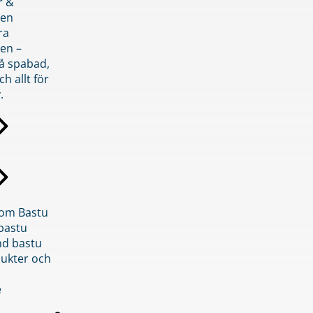
r &
den
ra
en –
på spabad,
ch allt för
.
inom Bastu
bastu
d bastu
ukter och
e