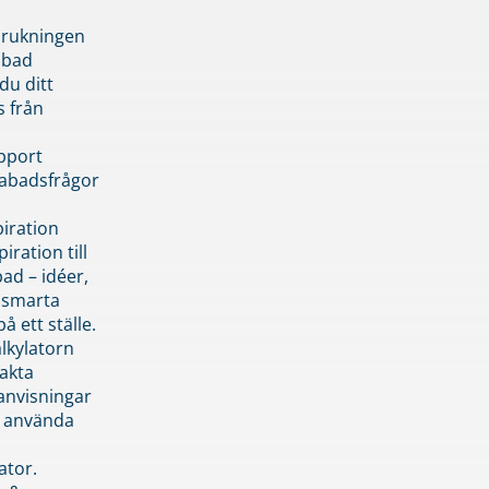
brukningen
abad
du ditt
s från
pport
pabadsfrågor
piration
iration till
ad – idéer,
h smarta
å ett ställe.
lkylatorn
akta
anvisningar
 använda
ator.