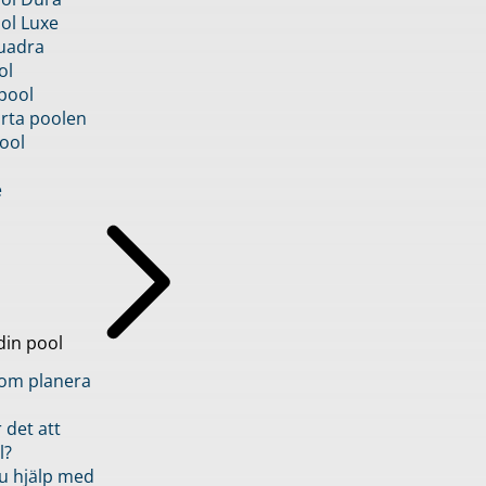
ol Luxe
uadra
ol
pool
rta poolen
ool
e
din pool
inom planera
 det att
l?
u hjälp med