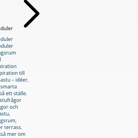
duler
duler
duler
ngsrum
l
piration
iration till
stu – idéer,
h smarta
å ett ställe.
stufrågor
ågor och
astu,
ngsrum,
er terrass.
ckså mer om