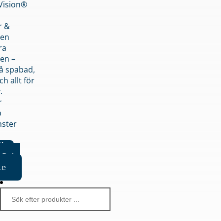
nVision®
r &
den
ra
en –
på spabad,
ch allt för
.
r
p
nster
iker
Boka
te