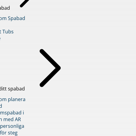
abad
inom Spabad
t Tubs
e
ditt spabad
inom planera
d
römspabad i
n med AR
 personliga
 för steg