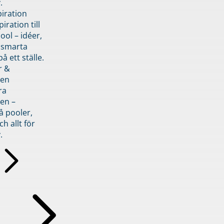
.
piration
iration till
ol – idéer,
h smarta
å ett ställe.
r &
den
ra
en –
å pooler,
ch allt för
.