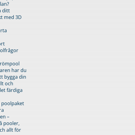
lan?
 ditt
kt med 3D
rta
rt
olfrågor
drömpool
garen har du
tt bygga din
llt och
et färdiga
 poolpaket
ra
en –
å pooler,
ch allt för