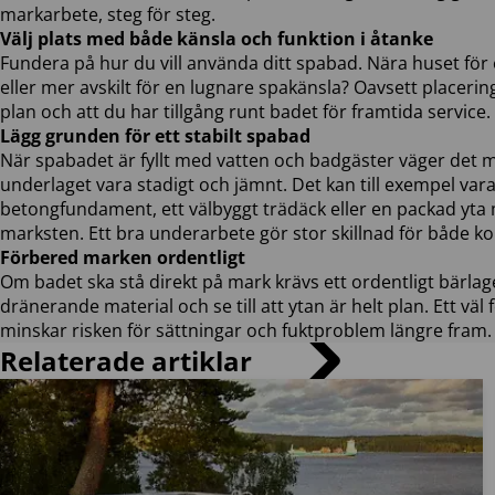
lösningar på ett ställe.
markarbete, steg för steg.
Kampanjer &
Välj plats med både känsla och funktion i åtanke
erbjudanden
Fundera på hur du vill använda ditt spabad. Nära huset för 
Kolla in våra
eller mer avskilt för en lugnare spakänsla? Oavsett placering 
erbjudanden –
plan och att du har tillgång runt badet för framtida service.
rabatter på pooler,
Lägg grunden för ett stabilt spabad
tillbehör och allt för
När spabadet är fyllt med vatten och badgäster väger det 
ditt poolliv.
underlaget vara stadigt och jämnt. Det kan till exempel vara
betongfundament, ett välbyggt trädäck eller en packad y
marksten. Ett bra underarbete gör stor skillnad för både ko
Förbered marken ordentligt
Spabad
Om badet ska stå direkt på mark krävs ett ordentligt bärlag
dränerande material och se till att ytan är helt plan. Ett vä
minskar risken för sättningar och fuktproblem längre fram.
Relaterade artiklar
Köpa spabad
Visa allt inom Spabad
Swan Spa