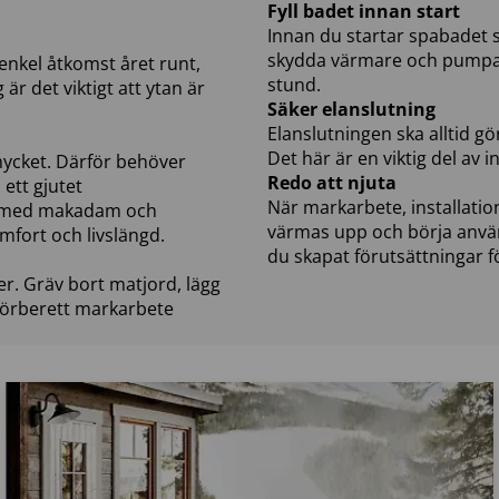
Fyll badet innan start
Innan du startar spabadet s
skydda värmare och pumpar 
enkel åtkomst året runt,
stund.
är det viktigt att ytan är
Säker elanslutning
Elanslutningen ska alltid gö
Det här är en viktig del av i
mycket. Därför behöver
Redo att njuta
 ett gjutet
När markarbete, installation
ta med makadam och
värmas upp och börja anvä
mfort och livslängd.
du skapat förutsättningar f
er. Gräv bort matjord, lägg
l förberett markarbete