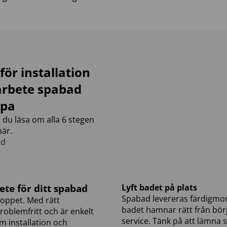
för installation
rbete spabad
spa
 du läsa om alla 6 stegen
bär.
ed
ete för ditt spabad
Lyft badet på plats
Spabad levereras färdigmonte
doppet. Med rätt
badet hamnar rätt från börj
roblemfritt och är enkelt
service. Tänk på att lämna
m installation och