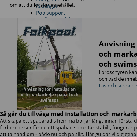
om att du förstår innehållet.
lösningar
Poolsupport
Vanliga poolfrågor
Bygg din drömpool
I poolbyggaren har du
Anvisning 
chansen att bygga din
och marka
pool visuellt och
kunna se det färdiga
och swim
resultatet.
I broschyren kan
Kompletta poolpaket
och vad de inne
Kolla in våra
Läs och ladda n
erbjudanden –
rabatter på pooler,
tillbehör och allt för
ditt poolliv.
Så går du tillväga med installation och markarb
Tips & Inspiration
Hämta inspiration till
Att skapa ett spaparadis hemma börjar långt innan första 
din drömpool – idéer,
förberedelser får du ett spabad som står stabilt, fungerar p
bilder och smarta
att ta hand om - både nu och på sikt. Här guidar vi dig geno