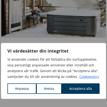
Minska energiförbrukningen på ditt spabad – så gör
Vi värdesätter din integritet
du
Se hur mycket ett spabad förbrukar och hur du
Vi använder cookies för att förbättra din surfupplevelse,
undviker onödiga energikostnader.
visa personligt anpassade annonser eller innehåll och
analysera vår trafik. Genom att klicka på "Acceptera alla"
samtycker du till vår användning av cookies.
Cookiepolicy
Anpassa
Avvisa
Acceptera alla