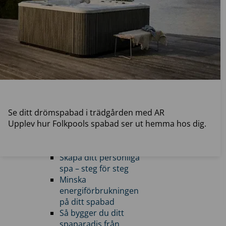
Nordic Hot Tubs
Boka möte
Huvudmeny
Butiker
Boka
möte
Planera ditt spabad
Se ditt drömspabad i trädgården med AR
Visa allt inom planera
Upplev hur Folkpools spabad ser ut hemma hos dig.
ditt spabad
Se ditt drömspabad i
trädgården med AR
Skapa ditt personliga
spa – steg för steg
Minska
energiförbrukningen
på ditt spabad
Så bygger du ditt
spaparadis från