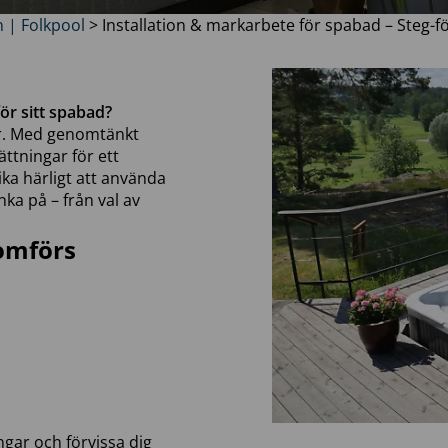
n | Folkpool
>
Installation & markarbete för spabad – Steg-f
ör sitt spabad?
er. Med genomtänkt
ättningar för ett
ika härligt att använda
nka på – från val av
nomförs
ngar och förvissa dig