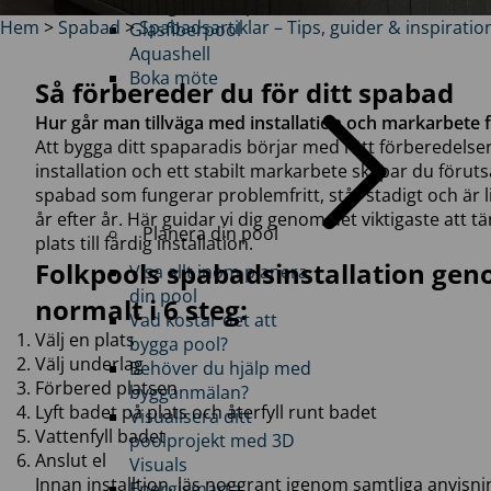
Energismarta poolen
Hem
>
Spabad
>
Spabadsartiklar – Tips, guider & inspiratio
Glasfiberpool
Aquashell
Boka möte
Så förbereder du för ditt spabad
Hur går man tillväga med installation och markarbete f
Att bygga ditt spaparadis börjar med rätt förberedels
installation och ett stabilt markarbete skapar du föruts
spabad som fungerar problemfritt, står stadigt och är l
år efter år. Här guidar vi dig genom det viktigaste att tä
Planera din pool
plats till färdig installation.
Folkpools spabadsinstallation ge
Visa allt inom planera
din pool
normalt i 6 steg:
Vad kostar det att
Välj en plats
bygga pool?
Välj underlag
Behöver du hjälp med
Förbered platsen
bygganmälan?
Lyft badet på plats och återfyll runt badet
Visualisera ditt
Vattenfyll badet
poolprojekt med 3D
Anslut el
Visuals
Innan installtion, läs noggrant igenom samtliga anvisni
Energismarta