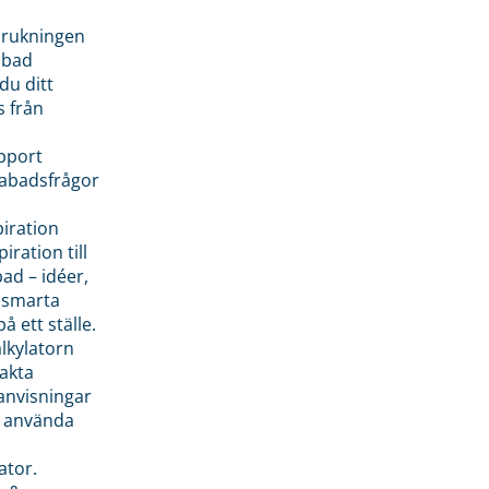
brukningen
abad
du ditt
s från
pport
pabadsfrågor
piration
iration till
ad – idéer,
h smarta
å ett ställe.
lkylatorn
akta
anvisningar
 använda
ator.