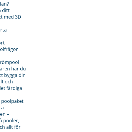
lan?
 ditt
kt med 3D
rta
rt
olfrågor
drömpool
garen har du
tt bygga din
llt och
et färdiga
 poolpaket
ra
en –
å pooler,
ch allt för