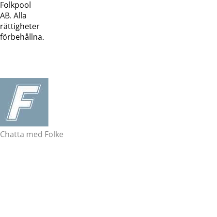
Folkpool
webb
butik
AB. Alla
rättigheter
förbehållna.
Chatta med Folke