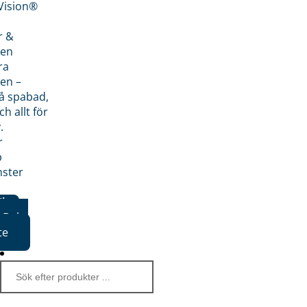
nVision®
r &
den
ra
en –
på spabad,
ch allt för
.
r
p
nster
iker
Boka
te