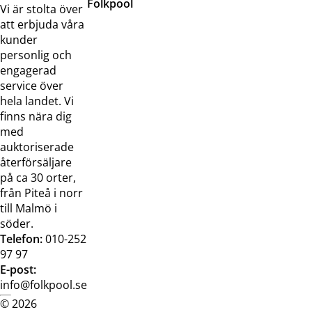
Folkpool
Servicetjänster
Vi är stolta över
Om oss
Samarbeten
att erbjuda våra
Kontakta
Pressreleaser och
kunder
oss
bilder
personlig och
Jobba hos
Visselblåsarfunktion
engagerad
oss
service över
Broschyrer
hela landet. Vi
finns nära dig
med
auktoriserade
återförsäljare
på ca 30 orter,
från Piteå i norr
till Malmö i
söder.
Telefon:
010-252
97 97
E-post:
info@folkpool.se
© 2026
Dataskyddspolicy
Cookiepolicy
Köpvillkor
Köpvill