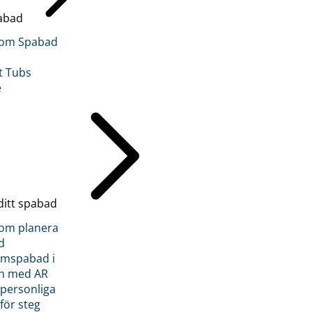
abad
inom Spabad
t Tubs
e
ditt spabad
inom planera
d
römspabad i
n med AR
 personliga
 för steg