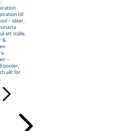
.
piration
iration till
ol – idéer,
h smarta
å ett ställe.
r &
den
ra
en –
å pooler,
ch allt för
.