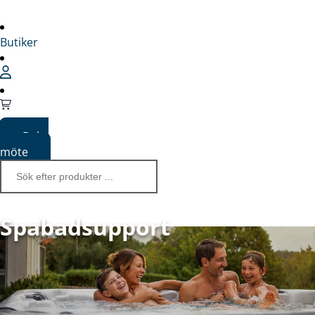
Butiker
Boka
möte
Spabadsupport