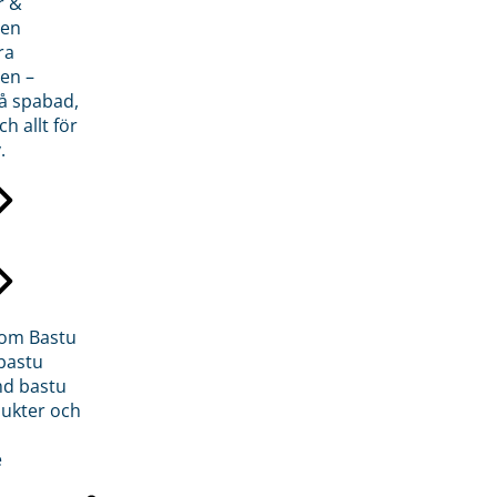
r &
den
ra
en –
på spabad,
ch allt för
.
inom Bastu
bastu
d bastu
ukter och
e