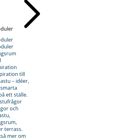
duler
duler
duler
ngsrum
l
piration
iration till
stu – idéer,
h smarta
å ett ställe.
stufrågor
ågor och
astu,
ngsrum,
er terrass.
ckså mer om