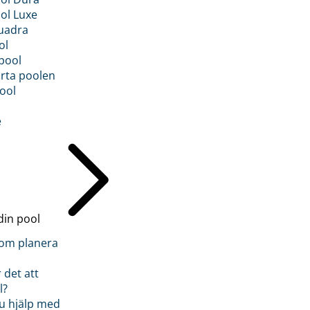
ol Luxe
uadra
ol
pool
rta poolen
ool
e
din pool
inom planera
 det att
l?
u hjälp med