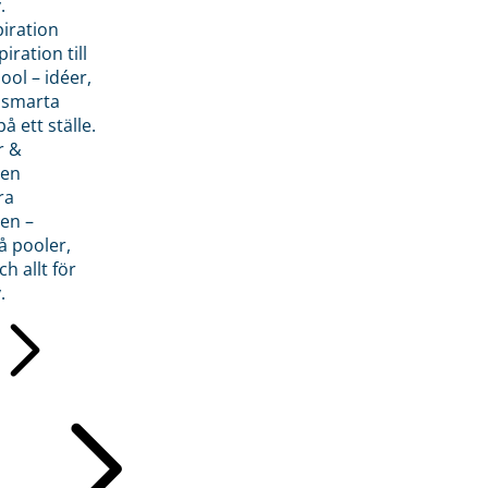
.
piration
iration till
ol – idéer,
h smarta
å ett ställe.
r &
den
ra
en –
å pooler,
ch allt för
.