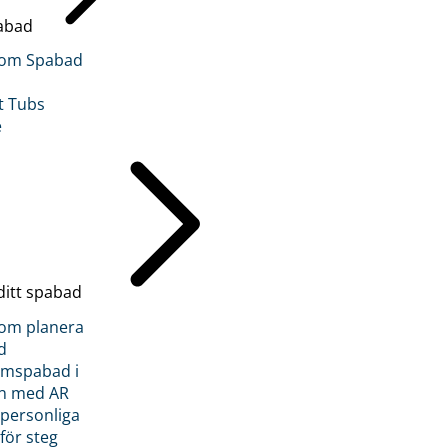
abad
inom Spabad
t Tubs
e
ditt spabad
inom planera
d
römspabad i
n med AR
 personliga
 för steg