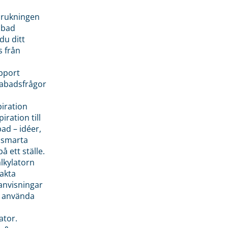
brukningen
abad
du ditt
s från
pport
pabadsfrågor
piration
iration till
ad – idéer,
h smarta
å ett ställe.
lkylatorn
akta
anvisningar
 använda
ator.