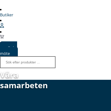
Butiker
Boka
möte
Våra
samarbeten