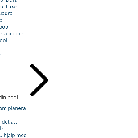
ol Luxe
uadra
ol
pool
rta poolen
ool
e
din pool
inom planera
 det att
l?
u hjälp med