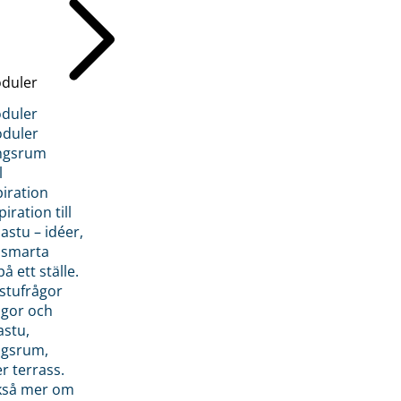
duler
duler
duler
ngsrum
l
piration
iration till
stu – idéer,
h smarta
å ett ställe.
stufrågor
ågor och
astu,
ngsrum,
er terrass.
ckså mer om