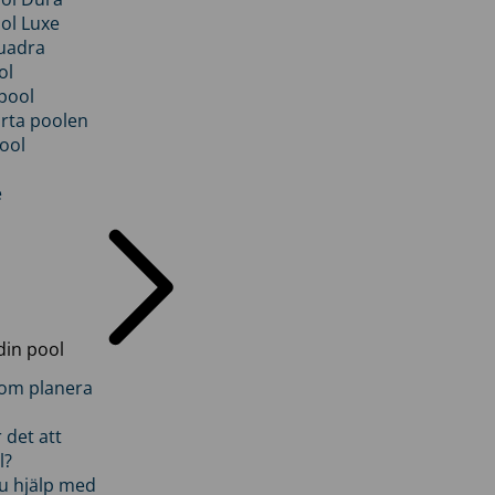
ol Luxe
uadra
ol
pool
rta poolen
ool
e
din pool
inom planera
 det att
l?
u hjälp med