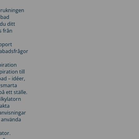
brukningen
abad
du ditt
s från
pport
pabadsfrågor
piration
iration till
ad – idéer,
h smarta
å ett ställe.
lkylatorn
akta
anvisningar
 använda
ator.