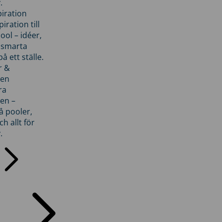
.
piration
iration till
ol – idéer,
h smarta
å ett ställe.
r &
den
ra
en –
å pooler,
ch allt för
.