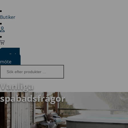
Butiker
Boka
möte
Vanliga
spabadsfrågor