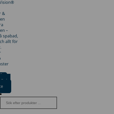
nVision®
r &
den
ra
en –
på spabad,
ch allt för
.
r
p
nster
iker
Boka
te