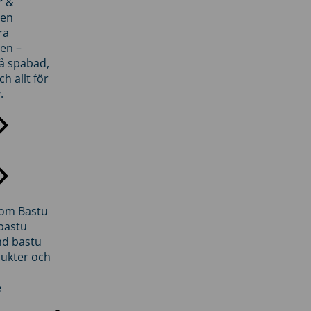
r &
den
ra
en –
på spabad,
ch allt för
.
inom Bastu
bastu
d bastu
ukter och
e