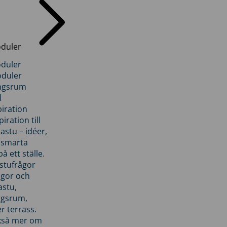
duler
duler
duler
ngsrum
l
piration
iration till
stu – idéer,
h smarta
å ett ställe.
stufrågor
ågor och
astu,
ngsrum,
er terrass.
ckså mer om