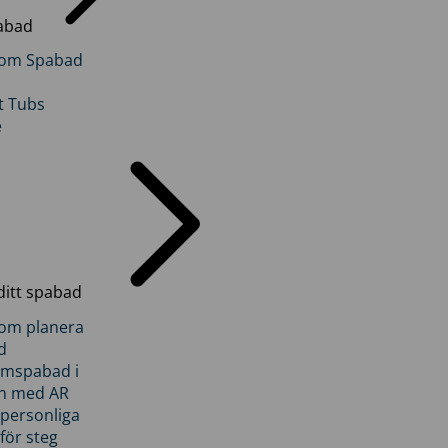
abad
inom Spabad
t Tubs
e
ditt spabad
inom planera
d
römspabad i
n med AR
 personliga
 för steg