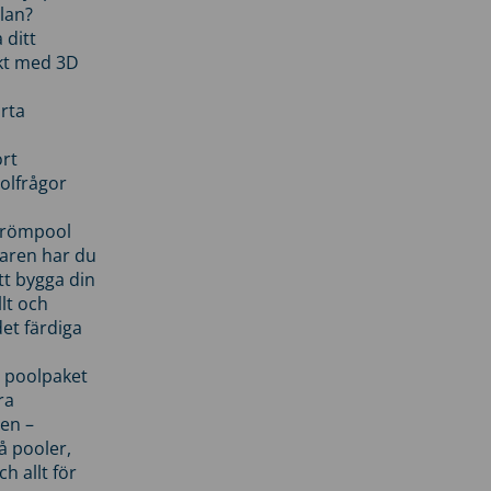
lan?
 ditt
kt med 3D
rta
rt
olfrågor
drömpool
garen har du
tt bygga din
llt och
et färdiga
 poolpaket
ra
en –
å pooler,
ch allt för