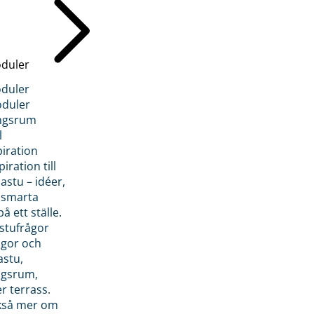
duler
duler
duler
ngsrum
l
piration
iration till
stu – idéer,
h smarta
å ett ställe.
stufrågor
ågor och
astu,
ngsrum,
er terrass.
ckså mer om