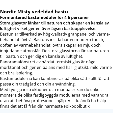
Nordic Misty vedeldad bastu
Förmonterad bastumoduler för 4-6 personer
Stora glasytor länkar till naturen och skapar en känsla av
luftighet vilket ger en överlägsen bastuupplevelse.
Bastun är tillverkad av högkvalitativ granpanel och värme­
behandlat lövträ. Bastuns insida har en modern touch,
doften av värme­behandlat lövträ skapar en mjuk och
inbjudande atmosfär. De stora glasytorna länkar naturen
till bastun och ger dig en känsla av luftighet.
Panoramafönstret av härdat termiskt glas är något
mörktonat och ger en balans med härlig utsikt, mild värme
och bra isolering.
Bastumodulerna kan kombineras på olika sätt - allt för att
passa din trädgård och din användning.
Med tydliga instruktioner och manualer kan du enkelt
montera de olika färdigbyggda modulerna med varandra
utan att behöva proffesionell hjälp. Vill du ändå ha hjälp
finns det att få från din närmaste Folkpoolbutik.