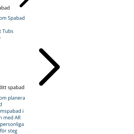
abad
inom Spabad
t Tubs
e
ditt spabad
inom planera
d
römspabad i
n med AR
 personliga
 för steg