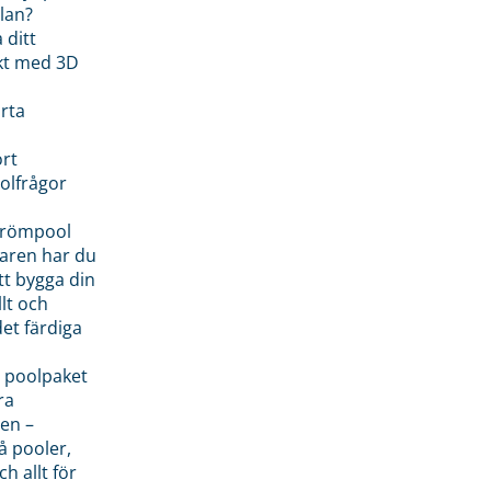
lan?
 ditt
kt med 3D
rta
rt
olfrågor
drömpool
garen har du
tt bygga din
llt och
et färdiga
 poolpaket
ra
en –
å pooler,
ch allt för