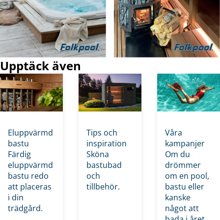
Upptäck även
Eluppvärmd
Tips och
Våra
bastu
inspiration
kampanjer
Färdig
Sköna
Om du
eluppvärmd
bastubad
drömmer
bastu redo
och
om en pool,
att placeras
tillbehör.
bastu eller
i din
kanske
trädgård.
något att
bada i året