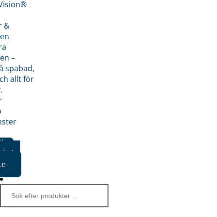
nVision®
r &
den
ra
en –
på spabad,
ch allt för
.
r
p
nster
iker
Boka
te