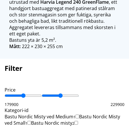
utrustad med
Harvia Legend 240 GreenFlame
, ett
handgjort bastuaggregat med patinerad stålram
och stor stenmagasin som ger fuktiga, syrerika
och behagliga bad, likt traditionell rökbastu.
Aggregatet levereras tillsammans med skorsten i
ett eget paket.
Bastuns yta är 5,2 m².
Mått:
222 × 230 × 255 cm
Filter
Price
179900
229900
Kategori-id
Bastu Nordic Misty ved Medium
Bastu Nordic Misty
1
ved Small
Bastu Nordic misty
1
2