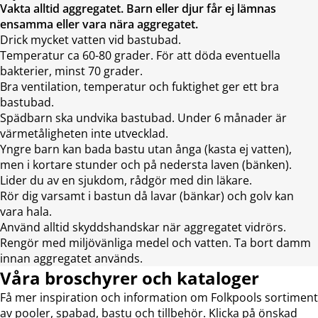
Vakta alltid aggregatet. Barn eller djur får ej lämnas
ensamma eller vara nära aggregatet.
Drick mycket vatten vid bastubad.
Temperatur ca 60-80 grader. För att döda eventuella
bakterier, minst 70 grader.
Bra ventilation, temperatur och fuktighet ger ett bra
bastubad.
Spädbarn ska undvika bastubad. Under 6 månader är
värmetåligheten inte utvecklad.
Yngre barn kan bada bastu utan ånga (kasta ej vatten),
men i kortare stunder och på nedersta laven (bänken).
Lider du av en sjukdom, rådgör med din läkare.
Rör dig varsamt i bastun då lavar (bänkar) och golv kan
vara hala.
Använd alltid skyddshandskar när aggregatet vidrörs.
Rengör med miljövänliga medel och vatten. Ta bort damm
innan aggregatet används.
Våra broschyrer och kataloger
Få mer inspiration och information om Folkpools sortiment
av pooler, spabad, bastu och tillbehör. Klicka på önskad