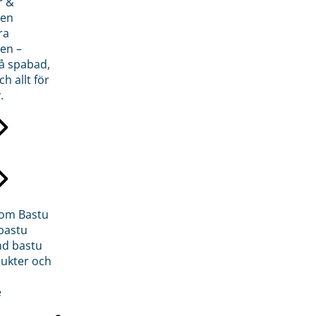
r &
den
ra
en –
på spabad,
ch allt för
.
inom Bastu
bastu
d bastu
ukter och
e