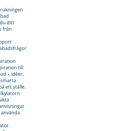
brukningen
abad
du ditt
s från
pport
pabadsfrågor
piration
iration till
ad – idéer,
h smarta
å ett ställe.
lkylatorn
akta
anvisningar
 använda
ator.