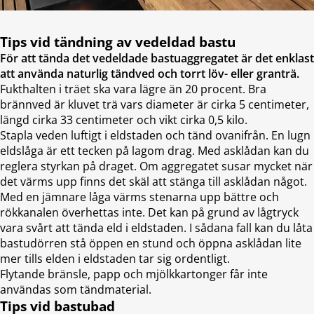
Tips vid tändning av vedeldad bastu
För att tända det vedeldade bastuaggregatet är det enklast
att använda naturlig tändved och torrt löv- eller granträ.
Fukthalten i träet ska vara lägre än 20 procent. Bra
brännved är kluvet trä vars diameter är cirka 5 centimeter,
längd cirka 33 centimeter och vikt cirka 0,5 kilo.
Stapla veden luftigt i eldstaden och tänd ovanifrån. En lugn
eldslåga är ett tecken på lagom drag. Med asklådan kan du
reglera styrkan på draget. Om aggregatet susar mycket när
det värms upp finns det skäl att stänga till asklådan något.
Med en jämnare låga värms stenarna upp bättre och
rökkanalen överhettas inte. Det kan på grund av lågtryck
vara svårt att tända eld i eldstaden. I sådana fall kan du låta
bastudörren stå öppen en stund och öppna asklådan lite
mer tills elden i eldstaden tar sig ordentligt.
Flytande bränsle, papp och mjölkkartonger får inte
användas som tändmaterial.
Tips vid bastubad