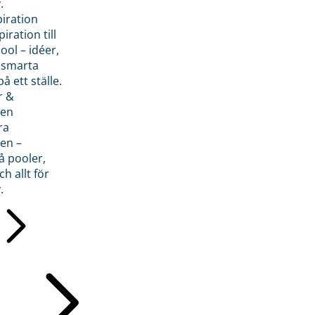
.
piration
iration till
ol – idéer,
h smarta
å ett ställe.
r &
den
ra
en –
å pooler,
ch allt för
.