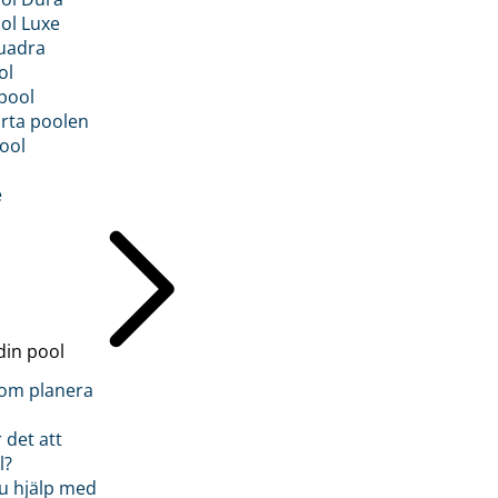
ol Luxe
uadra
ol
pool
rta poolen
ool
e
din pool
inom planera
 det att
l?
u hjälp med