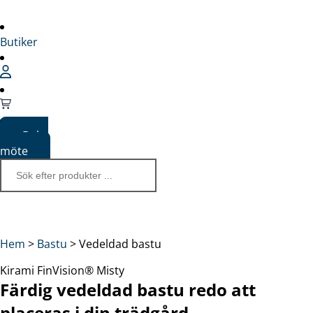
Butiker
Boka
möte
Hem
>
Bastu
>
Vedeldad bastu
Kirami FinVision® Misty
Färdig vedeldad bastu redo att
placeras i din trädgård