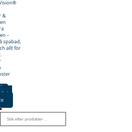
nVision®
r &
den
ra
en –
på spabad,
ch allt för
.
r
p
nster
iker
Boka
te