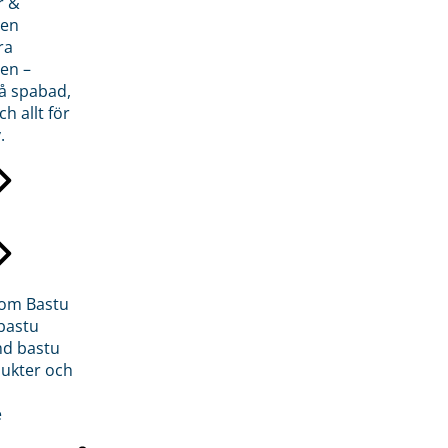
r &
den
ra
en –
på spabad,
ch allt för
.
inom Bastu
bastu
d bastu
ukter och
e