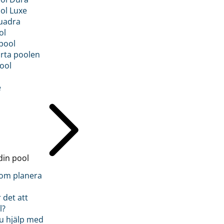
ol Luxe
uadra
ol
pool
rta poolen
ool
e
din pool
inom planera
 det att
l?
u hjälp med