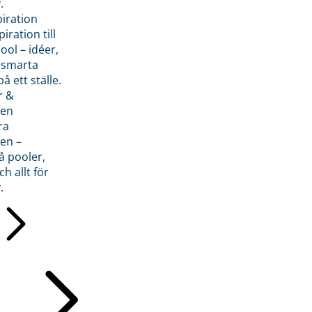
.
piration
iration till
ol – idéer,
h smarta
å ett ställe.
r &
den
ra
en –
å pooler,
ch allt för
.