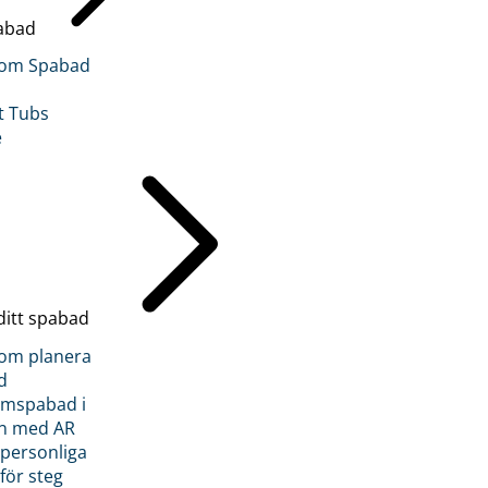
abad
inom Spabad
t Tubs
e
ditt spabad
inom planera
d
römspabad i
n med AR
 personliga
 för steg