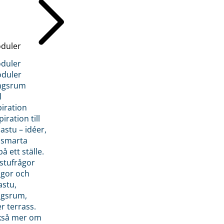
duler
duler
duler
ngsrum
l
piration
iration till
stu – idéer,
h smarta
å ett ställe.
stufrågor
ågor och
astu,
ngsrum,
er terrass.
ckså mer om