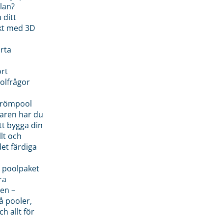
lan?
 ditt
kt med 3D
rta
rt
olfrågor
drömpool
garen har du
tt bygga din
llt och
et färdiga
 poolpaket
ra
en –
å pooler,
ch allt för