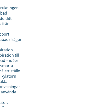
brukningen
abad
du ditt
s från
pport
pabadsfrågor
piration
iration till
ad – idéer,
h smarta
å ett ställe.
lkylatorn
akta
anvisningar
 använda
ator.