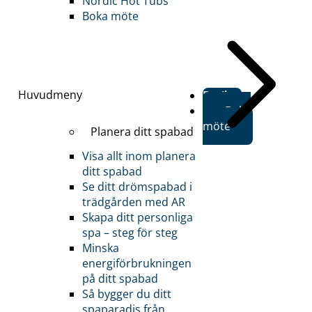
Nordic Hot Tubs
Boka möte
Huvudmeny
Butiker
Boka
möte
Planera ditt spabad
Visa allt inom planera
ditt spabad
Se ditt drömspabad i
trädgården med AR
Skapa ditt personliga
spa – steg för steg
Minska
energiförbrukningen
på ditt spabad
Så bygger du ditt
spaparadis från