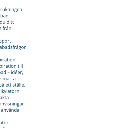
brukningen
abad
du ditt
s från
pport
pabadsfrågor
piration
iration till
ad – idéer,
h smarta
å ett ställe.
lkylatorn
akta
anvisningar
 använda
ator.