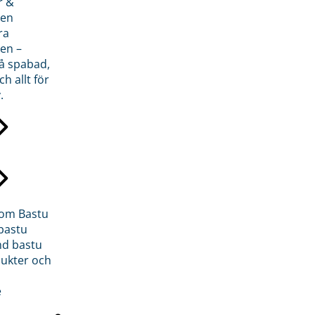
r &
den
ra
en –
på spabad,
ch allt för
.
inom Bastu
bastu
d bastu
ukter och
e