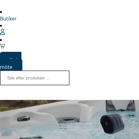
Butiker
Boka
möte