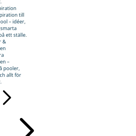
.
piration
iration till
ol – idéer,
h smarta
å ett ställe.
r &
den
ra
en –
å pooler,
ch allt för
.