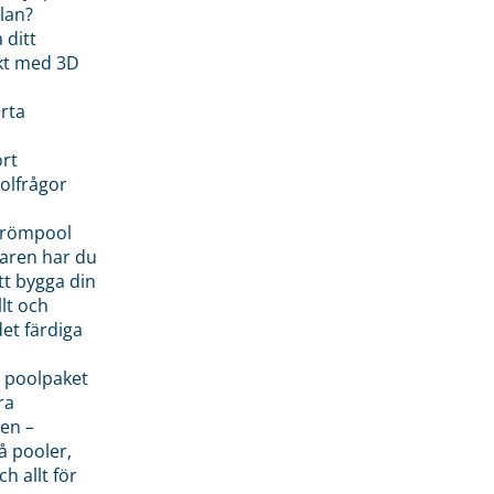
lan?
 ditt
kt med 3D
rta
rt
olfrågor
drömpool
garen har du
tt bygga din
llt och
et färdiga
 poolpaket
ra
en –
å pooler,
ch allt för