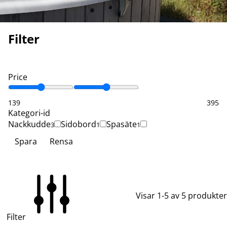
Filter
Price
139
395
Kategori-id
Nackkudde
Sidobord
Spasäte
3
1
1
Spara
Rensa
Visar 1-5 av 5 produkter
Filter