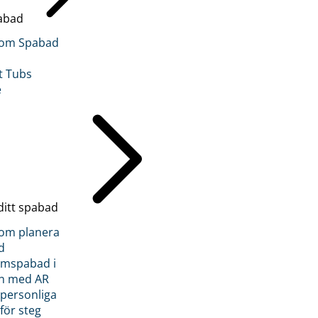
abad
inom Spabad
t Tubs
e
ditt spabad
inom planera
d
römspabad i
n med AR
 personliga
 för steg