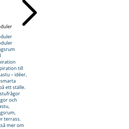
duler
duler
duler
ngsrum
l
piration
iration till
stu – idéer,
h smarta
å ett ställe.
stufrågor
ågor och
astu,
ngsrum,
er terrass.
ckså mer om