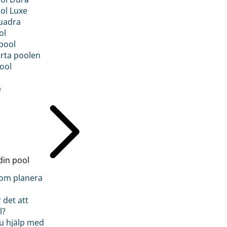
ol Luxe
uadra
ol
pool
rta poolen
ool
e
din pool
inom planera
 det att
l?
u hjälp med