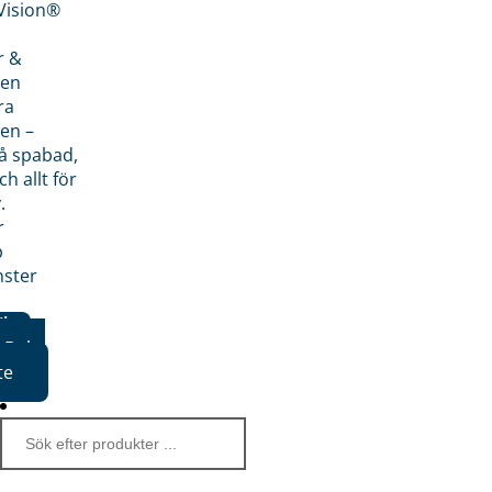
nVision®
r &
den
ra
en –
på spabad,
ch allt för
.
r
p
nster
iker
Boka
te