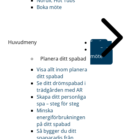
Nordic Hot Tubs
Boka möte
Huvudmeny
Butiker
Boka
möte
Planera ditt spabad
Visa allt inom planera
ditt spabad
Se ditt drömspabad i
trädgården med AR
Skapa ditt personliga
spa – steg för steg
Minska
energiförbrukningen
på ditt spabad
Så bygger du ditt
spaparadis från