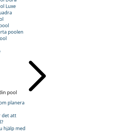
ol Luxe
uadra
ol
pool
rta poolen
ool
e
din pool
inom planera
 det att
l?
u hjälp med