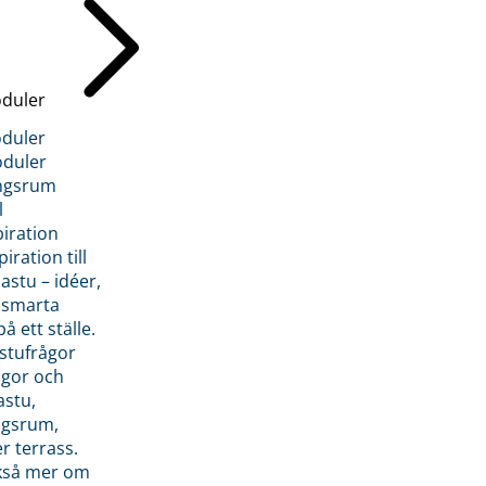
duler
duler
duler
ngsrum
l
piration
iration till
stu – idéer,
h smarta
å ett ställe.
stufrågor
ågor och
astu,
ngsrum,
er terrass.
ckså mer om