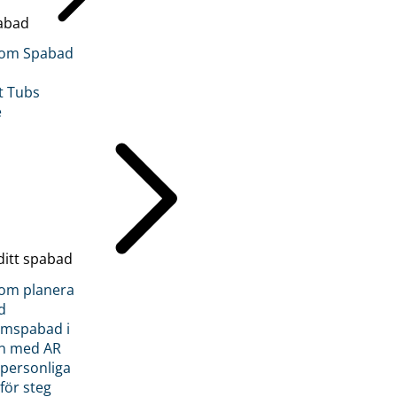
abad
inom Spabad
t Tubs
e
ditt spabad
inom planera
d
römspabad i
n med AR
 personliga
 för steg