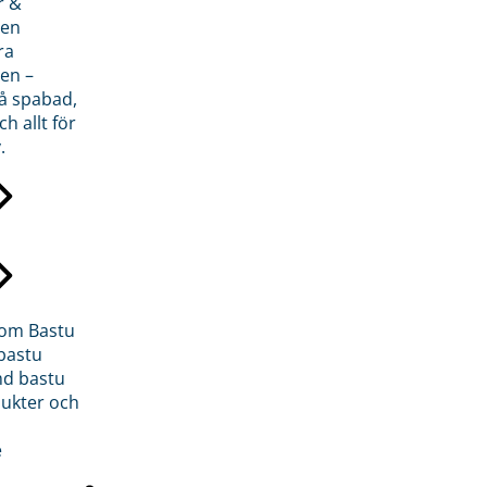
r &
den
ra
en –
på spabad,
ch allt för
.
inom Bastu
bastu
d bastu
ukter och
e