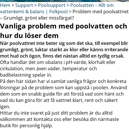
Hem
>
Support
>
Poolsupport
>
Poolvatten – Allt om
vattenkemi & balans | Folkpool
>
Problem med poolvattnet
– Grumligt, grönt eller missfärgat?
Vanliga problem med poolvatten och
hur du löser dem
När poolvattnet inte beter sig som det ska, till exempel blir
grumligt, grönt, luktar starkt av klor eller känns irriterande
mot hud och ögon, finns det nästan alltid en tydlig orsak.
Ofta handlar det om obalans i pH-värde, klorhalt eller
cirkulation, men även väder, temperatur och
badbelastning spelar in.
På den här sidan har vi samlat vanliga frågor och konkreta
lösningar på de problem som kan uppstå i poolen. Använd
dem som en snabb guide för att förstå vad som hänt och
vad du kan göra för att få vattnet klart, rent och säkert
igen.
Hittar du inte svaret på just ditt problem är du alltid
välkommen att kontakta oss eller besöka din närmaste
butik för personlig hjälp.