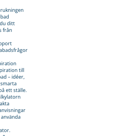
brukningen
abad
du ditt
s från
pport
pabadsfrågor
piration
iration till
ad – idéer,
h smarta
å ett ställe.
lkylatorn
akta
anvisningar
 använda
ator.