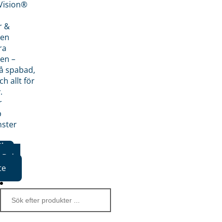
nVision®
r &
den
ra
en –
på spabad,
ch allt för
.
r
p
nster
iker
Boka
te