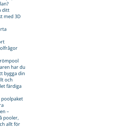
lan?
 ditt
kt med 3D
rta
rt
olfrågor
drömpool
garen har du
tt bygga din
llt och
et färdiga
 poolpaket
ra
en –
å pooler,
ch allt för