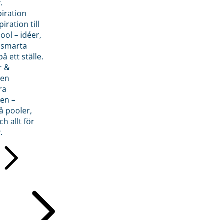
.
piration
iration till
ol – idéer,
h smarta
å ett ställe.
r &
den
ra
en –
å pooler,
ch allt för
.