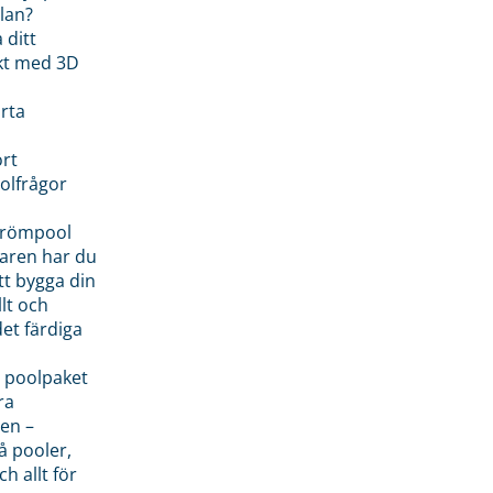
lan?
 ditt
kt med 3D
rta
rt
olfrågor
drömpool
garen har du
tt bygga din
llt och
et färdiga
 poolpaket
ra
en –
å pooler,
ch allt för