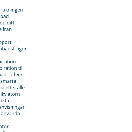
brukningen
abad
du ditt
s från
pport
pabadsfrågor
piration
iration till
ad – idéer,
h smarta
å ett ställe.
lkylatorn
akta
anvisningar
 använda
ator.