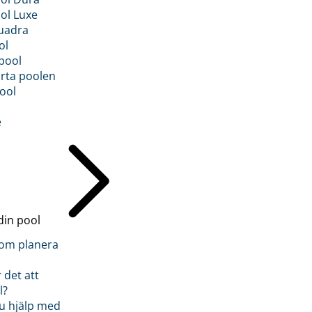
ol Luxe
uadra
ol
pool
rta poolen
ool
e
din pool
inom planera
 det att
l?
u hjälp med