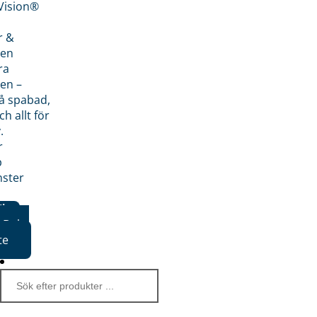
nVision®
r &
den
ra
en –
på spabad,
ch allt för
.
r
p
nster
iker
Boka
te