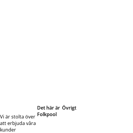
Det här är
Övrigt
Folkpool
Servicetjänster
Vi är stolta över
Om oss
Samarbeten
att erbjuda våra
Kontakta
Pressreleaser och
kunder