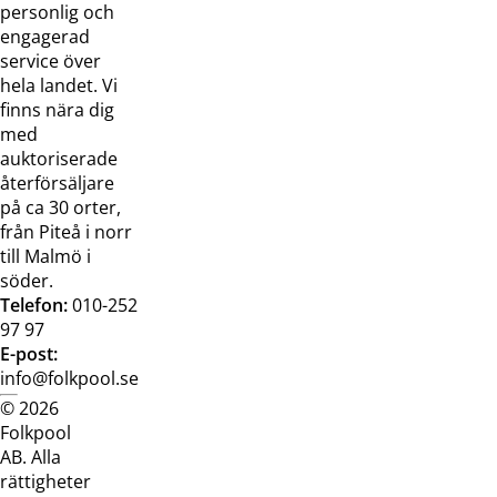
oss
bilder
personlig och
Jobba hos
Visselblåsarfunktion
engagerad
oss
service över
Broschyrer
hela landet. Vi
finns nära dig
med
auktoriserade
återförsäljare
på ca 30 orter,
från Piteå i norr
till Malmö i
söder.
Telefon:
010-252
97 97
E-post:
info@folkpool.se
© 2026
Dataskyddspolicy
Cookiepolicy
Köpvillkor
Köpvill
Folkpool
webb
butik
AB. Alla
rättigheter