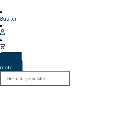
Butiker
Boka
möte