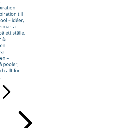
.
piration
iration till
ol – idéer,
h smarta
å ett ställe.
r &
den
ra
en –
å pooler,
ch allt för
.