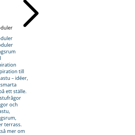
duler
duler
duler
ngsrum
l
piration
iration till
stu – idéer,
h smarta
å ett ställe.
stufrågor
ågor och
astu,
ngsrum,
er terrass.
ckså mer om