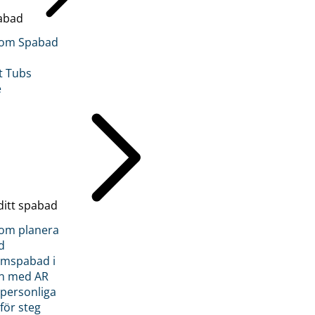
abad
inom Spabad
t Tubs
e
ditt spabad
inom planera
d
römspabad i
n med AR
 personliga
 för steg