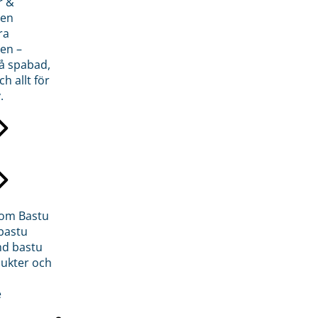
r &
den
ra
en –
på spabad,
ch allt för
.
inom Bastu
bastu
d bastu
ukter och
e