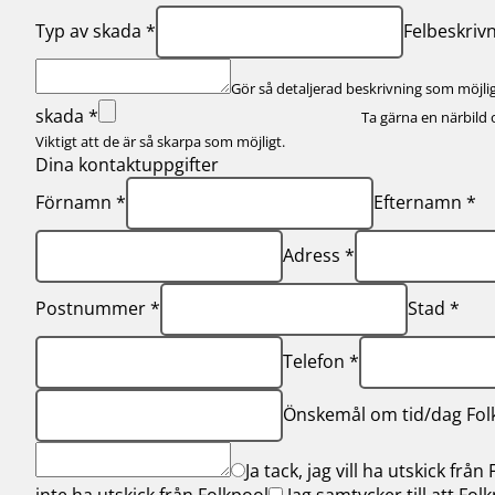
Energismarta poolen
Glasfiberpool
Typ av skada *
Felbeskriv
Aquashell
Boka möte
Gör så detaljerad beskrivning som möjlig
skada *
Ta gärna en närbild 
Viktigt att de är så skarpa som möjligt.
Dina kontaktuppgifter
Förnamn *
Efternamn *
Planera din pool
Adress *
Visa allt inom planera
din pool
Postnummer *
Stad *
Vad kostar det att
bygga pool?
Telefon *
Behöver du hjälp med
bygganmälan?
Önskemål om tid/dag Folk
Visualisera ditt
poolprojekt med 3D
Visuals
Ja tack, jag vill ha utskick från
Energismarta
inte ha utskick från Folkpool
Jag samtycker till att Fol