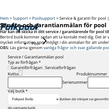
Hem
>
Support
>
Poolsupport
>
Service & garanti för pool 
Service-och garantianmälan för pool
Här kan du skicka in ditt service / garantiärende för pool till
Berörd butik kommer sedan att ta kontakt med dig. Det är vikt
mycket information som möjligt i din anmälan för att under
Pool
OBS:
Läs gärna igenom
vanliga frågor och svar gällande po
Service / Garantianmälan pool
Typ av förfrågan *
Garantiförfrågan
Serviceförfrågan
Köpa pool
Kvitto
Produktnummer
Visa allt inom pool
Serienummer
Thermopool Dura
Thermopool Luxe
Välj butik *
Träpool Quadra
Butiken där inköpet var genomför
Gardenpool
Långsmal pool
din närmaste butik.