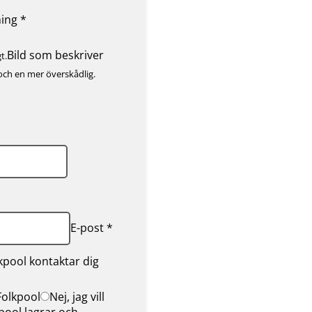
ning *
Bild som beskriver
t.
och en mer överskådlig.
E-post *
pool kontaktar dig
 Folkpool
Nej, jag vill
kpool lagrar och