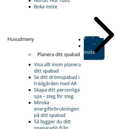
Nordic Hot Tubs
Boka möte
Huvudmeny
Butiker
Boka
möte
Planera ditt spabad
Visa allt inom planera
ditt spabad
Se ditt drömspabad i
trädgården med AR
Skapa ditt personliga
spa – steg för steg
Minska
energiförbrukningen
på ditt spabad
Så bygger du ditt
spaparadis från