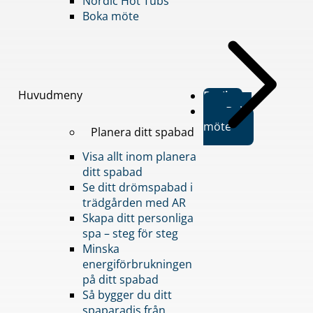
Nordic Hot Tubs
Boka möte
Huvudmeny
Butiker
Boka
möte
Planera ditt spabad
Visa allt inom planera
ditt spabad
Se ditt drömspabad i
trädgården med AR
Skapa ditt personliga
spa – steg för steg
Minska
energiförbrukningen
på ditt spabad
Så bygger du ditt
spaparadis från