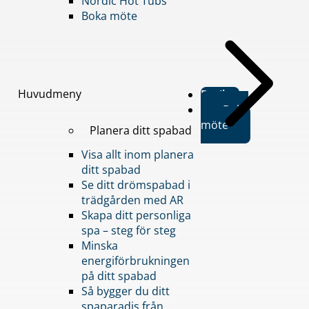
Nordic Hot Tubs
Boka möte
Huvudmeny
Butiker
Boka
möte
Planera ditt spabad
Visa allt inom planera
ditt spabad
Se ditt drömspabad i
trädgården med AR
Skapa ditt personliga
spa – steg för steg
Minska
energiförbrukningen
på ditt spabad
Så bygger du ditt
spaparadis från