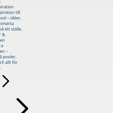
.
piration
iration till
ol – idéer,
h smarta
å ett ställe.
r &
den
ra
en –
å pooler,
ch allt för
.