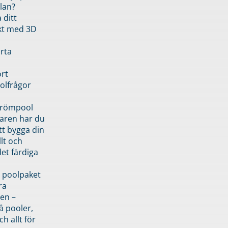
lan?
 ditt
kt med 3D
rta
rt
olfrågor
drömpool
garen har du
tt bygga din
llt och
et färdiga
 poolpaket
ra
en –
å pooler,
ch allt för