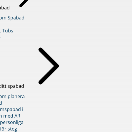
abad
inom Spabad
t Tubs
e
ditt spabad
inom planera
d
römspabad i
n med AR
 personliga
 för steg