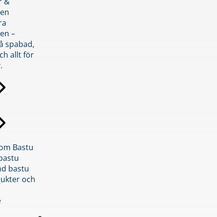
r &
den
ra
en –
på spabad,
ch allt för
.
inom Bastu
bastu
d bastu
ukter och
e