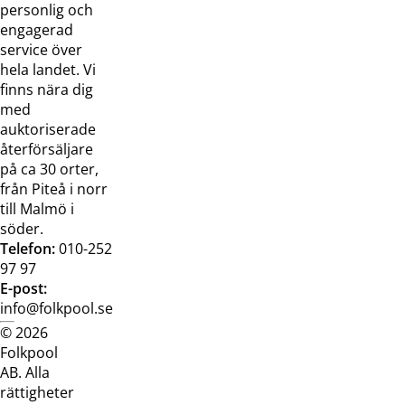
oss
bilder
personlig och
Jobba hos
Visselblåsarfunktion
engagerad
oss
service över
Broschyrer
hela landet. Vi
finns nära dig
med
auktoriserade
återförsäljare
på ca 30 orter,
från Piteå i norr
till Malmö i
söder.
Telefon:
010-252
97 97
E-post:
info@folkpool.se
© 2026
Dataskyddspolicy
Cookiepolicy
Köpvillkor
Köpvill
Folkpool
webb
butik
AB. Alla
rättigheter