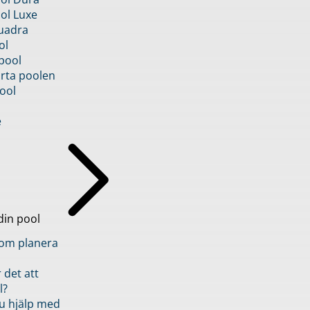
ol Luxe
uadra
ol
pool
rta poolen
ool
e
din pool
inom planera
 det att
l?
u hjälp med