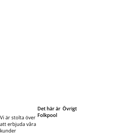
Det här är
Övrigt
Folkpool
Servicetjänster
Vi är stolta över
Om oss
Samarbeten
att erbjuda våra
Kontakta
Pressreleaser och
kunder