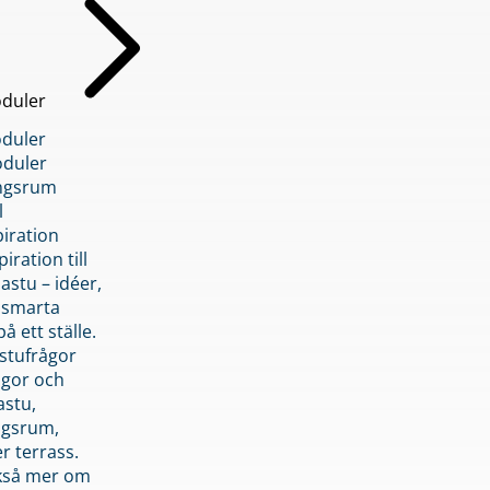
duler
duler
duler
ngsrum
l
piration
iration till
stu – idéer,
h smarta
å ett ställe.
stufrågor
ågor och
astu,
ngsrum,
er terrass.
ckså mer om