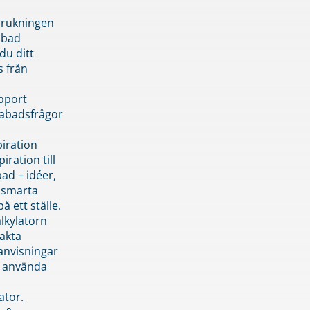
brukningen
abad
du ditt
s från
pport
pabadsfrågor
piration
iration till
ad – idéer,
h smarta
å ett ställe.
lkylatorn
akta
anvisningar
 använda
ator.