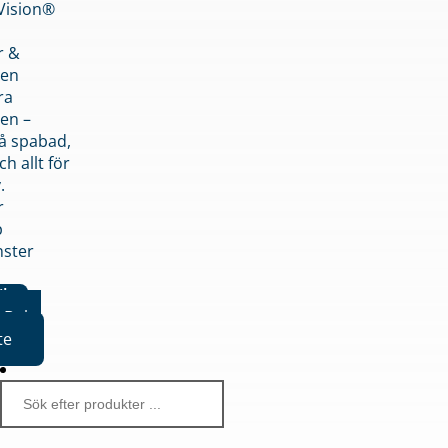
nVision®
r &
den
ra
en –
på spabad,
ch allt för
.
r
p
nster
iker
Boka
te