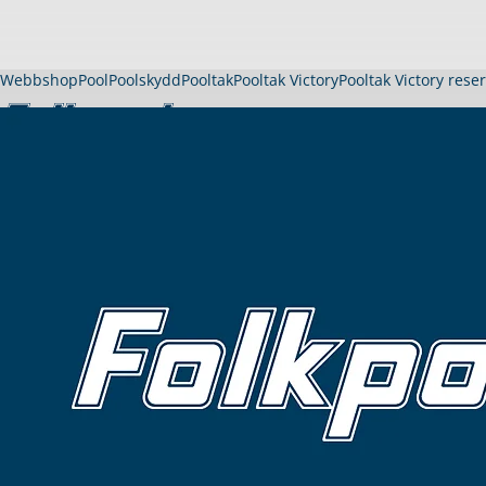
Webbshop
Pool
Poolskydd
Pooltak
Pooltak Victory
Pooltak Victory rese
Pool
Köpa pool
Visa allt inom pool
Thermopool Dura
Thermopool Luxe
Träpool Quadra
Gardenpool
Långsmal pool