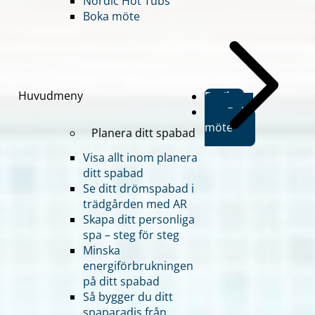
Nordic Hot Tubs
Boka möte
Huvudmeny
Butiker
Boka
möte
Planera ditt spabad
Visa allt inom planera
ditt spabad
Se ditt drömspabad i
trädgården med AR
Skapa ditt personliga
spa – steg för steg
Minska
energiförbrukningen
på ditt spabad
Så bygger du ditt
spaparadis från