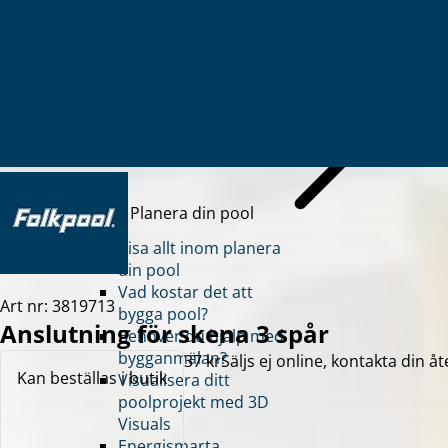
Energismarta poolen
Glasfiberpool
Aquashell
Boka möte
Planera din pool
Visa allt inom planera
din pool
Vad kostar det att
Art nr: 3819713
bygga pool?
Anslutning för skena 3 spår
Behöver du hjälp med
bygganmälan?
37 kr
Säljs ej online, kontakta din åt
Kan beställas i butik
Visualisera ditt
poolprojekt med 3D
Visuals
Energismarta