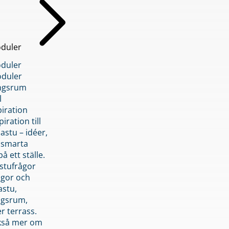
duler
duler
duler
ngsrum
l
piration
iration till
stu – idéer,
h smarta
å ett ställe.
stufrågor
ågor och
astu,
ngsrum,
er terrass.
ckså mer om