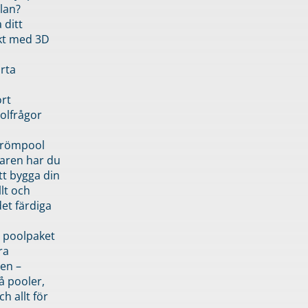
lan?
 ditt
kt med 3D
rta
rt
olfrågor
drömpool
garen har du
tt bygga din
llt och
et färdiga
 poolpaket
ra
en –
å pooler,
ch allt för