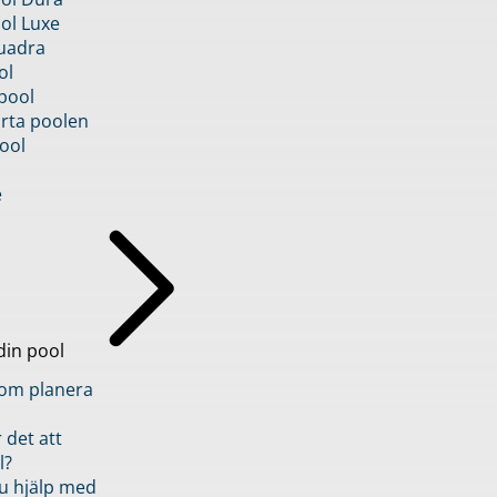
ol Luxe
uadra
ol
pool
rta poolen
ool
e
din pool
inom planera
 det att
l?
u hjälp med