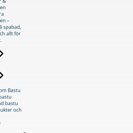
r &
den
ra
en –
på spabad,
ch allt för
.
inom Bastu
bastu
d bastu
ukter och
e