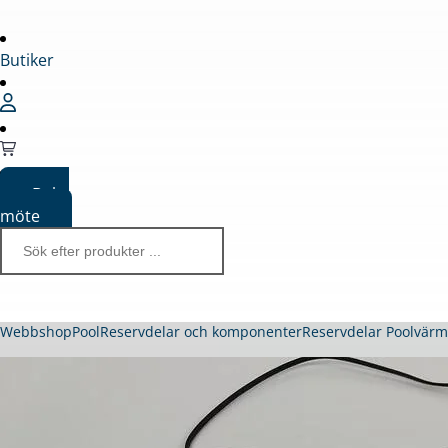
Butiker
Boka
möte
Webbshop
Pool
Reservdelar och komponenter
Reservdelar Poolvär