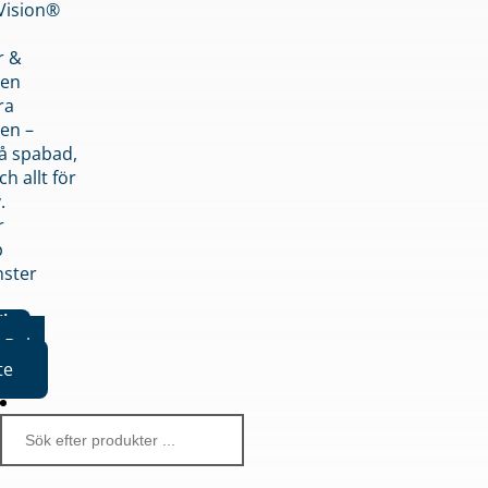
nVision®
r &
den
ra
en –
på spabad,
ch allt för
.
r
p
nster
iker
Boka
te