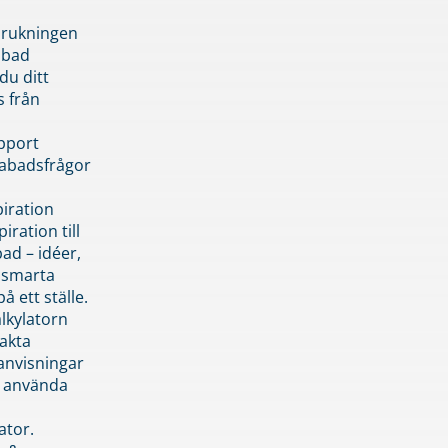
brukningen
abad
du ditt
s från
pport
pabadsfrågor
piration
iration till
ad – idéer,
h smarta
å ett ställe.
lkylatorn
akta
anvisningar
 använda
ator.