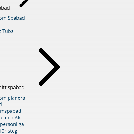
abad
inom Spabad
t Tubs
e
ditt spabad
inom planera
d
römspabad i
n med AR
 personliga
 för steg