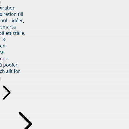
.
piration
iration till
ol – idéer,
h smarta
å ett ställe.
r &
den
ra
en –
å pooler,
ch allt för
.