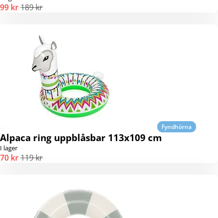
99 kr
189 kr
Fyndhörna
Alpaca ring uppblåsbar 113x109 cm
I lager
70 kr
119 kr