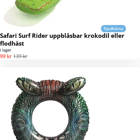
Fyndhörna
Safari Surf Rider uppblåsbar krokodil eller
flodhäst
I lager
99 kr
139 kr