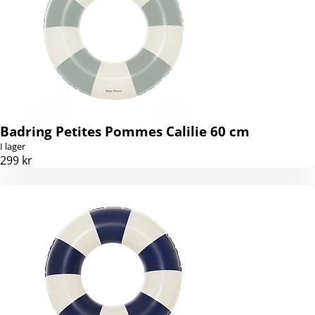
Badring Petites Pommes Calilie 60 cm
I lager
299 kr