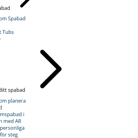
abad
inom Spabad
t Tubs
e
ditt spabad
inom planera
d
römspabad i
n med AR
 personliga
 för steg