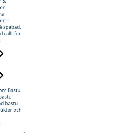
r &
den
ra
en –
på spabad,
ch allt för
.
inom Bastu
bastu
d bastu
ukter och
e