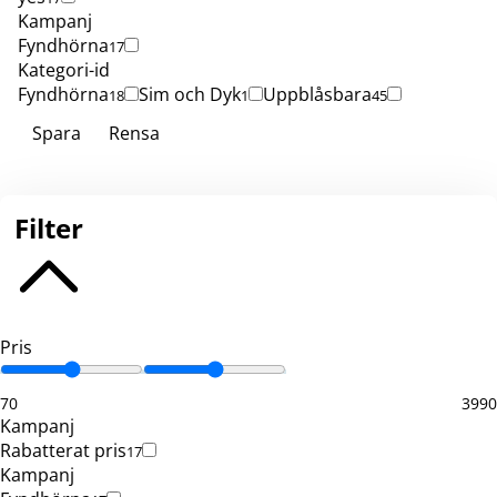
Kampanj
Fyndhörna
17
Kategori-id
Fyndhörna
Sim och Dyk
Uppblåsbara
18
1
45
Spara
Rensa
Filter
Pris
70
3990
Kampanj
Rabatterat pris
17
Kampanj