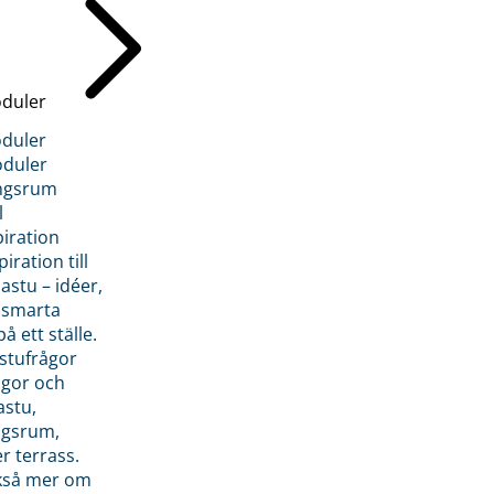
duler
duler
duler
ngsrum
l
piration
iration till
stu – idéer,
h smarta
å ett ställe.
stufrågor
ågor och
astu,
ngsrum,
er terrass.
ckså mer om