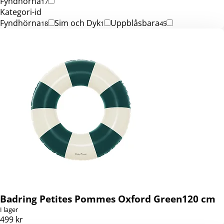
Fyndhörna
17
Kategori-id
Fyndhörna
Sim och Dyk
Uppblåsbara
18
1
45
Badring Petites Pommes Oxford Green120 cm
I lager
499 kr