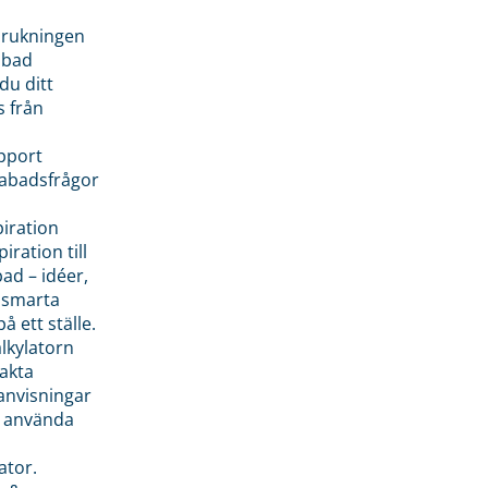
brukningen
abad
du ditt
s från
pport
pabadsfrågor
piration
iration till
ad – idéer,
h smarta
å ett ställe.
lkylatorn
akta
anvisningar
 använda
ator.