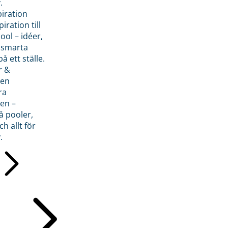
.
piration
iration till
ol – idéer,
h smarta
å ett ställe.
r &
den
ra
en –
å pooler,
ch allt för
.