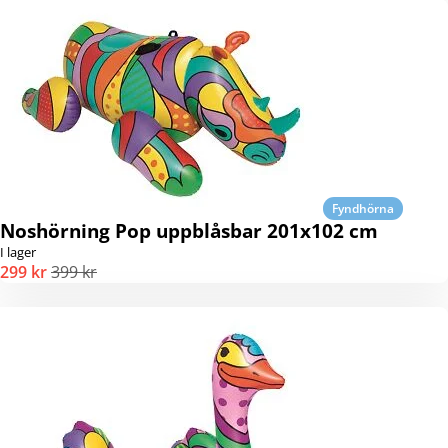
Fyndhörna
Noshörning Pop uppblåsbar 201x102 cm
I lager
299 kr
399 kr