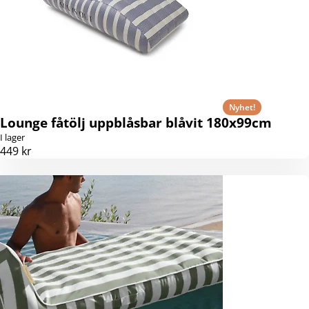
Nyhet!
Lounge fåtölj uppblåsbar blåvit 180x99cm
I lager
449 kr