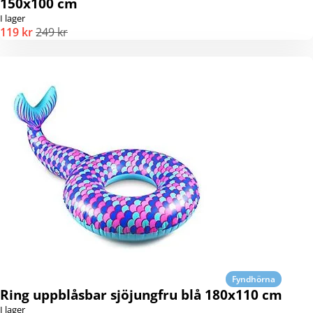
150x100 cm
I lager
119 kr
249 kr
Fyndhörna
Ring uppblåsbar sjöjungfru blå 180x110 cm
I lager