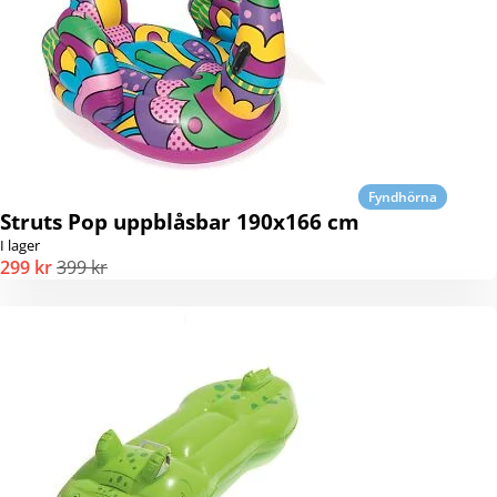
Fyndhörna
Struts Pop uppblåsbar 190x166 cm
I lager
299 kr
399 kr