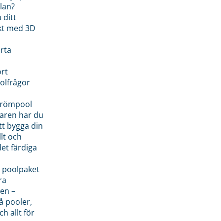
lan?
 ditt
kt med 3D
rta
rt
olfrågor
drömpool
garen har du
tt bygga din
llt och
et färdiga
 poolpaket
ra
en –
å pooler,
ch allt för