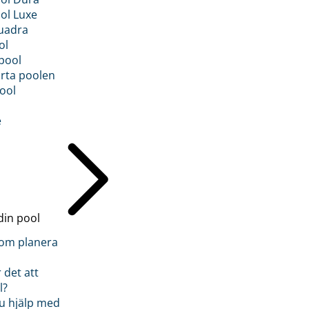
ol Luxe
uadra
ol
pool
rta poolen
ool
e
din pool
inom planera
 det att
l?
u hjälp med