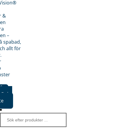
nVision®
r &
den
ra
en –
på spabad,
ch allt för
.
r
p
nster
iker
Boka
te