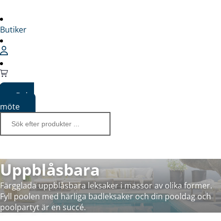
Butiker
Boka
möte
Uppblåsbara
Färgglada uppblåsbara leksaker i massor av olika former.
Fyll poolen med härliga badleksaker och din pooldag och
poolpartyt är en succé.