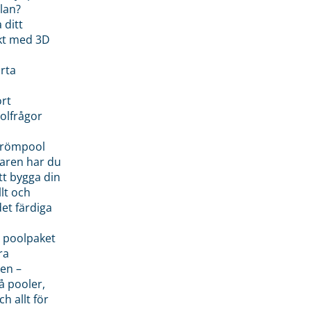
lan?
 ditt
kt med 3D
rta
rt
olfrågor
drömpool
garen har du
tt bygga din
llt och
et färdiga
 poolpaket
ra
en –
å pooler,
ch allt för