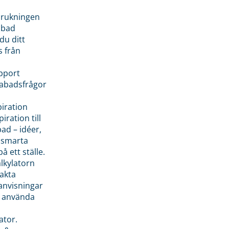
brukningen
abad
du ditt
s från
pport
pabadsfrågor
piration
iration till
ad – idéer,
h smarta
å ett ställe.
lkylatorn
akta
anvisningar
 använda
ator.