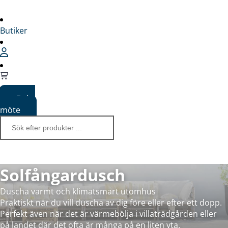
Butiker
Boka
möte
Solfångardusch
Duscha varmt och klimatsmart utomhus
Praktiskt när du vill duscha av dig före eller efter ett dopp.
Perfekt även när det är värmebölja i villaträdgården eller
på landet där det ofta är många på en liten yta.