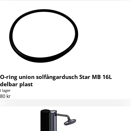
O-ring union solfångardusch Star MB 16L
delbar plast
I lager
80 kr