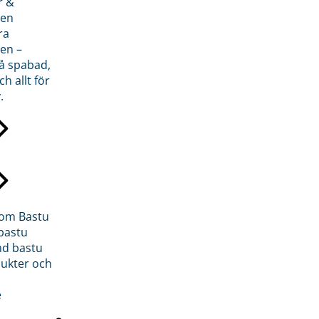
r &
den
ra
en –
på spabad,
ch allt för
.
inom Bastu
bastu
d bastu
ukter och
e