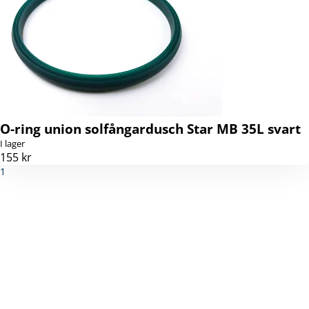
O-ring union solfångardusch Star MB 35L svart
I lager
155 kr
1