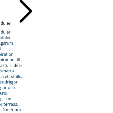
duler
duler
duler
ngsrum
l
piration
iration till
stu – idéer,
h smarta
å ett ställe.
stufrågor
ågor och
astu,
ngsrum,
er terrass.
ckså mer om