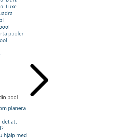
ol Luxe
uadra
ol
pool
rta poolen
ool
e
din pool
inom planera
 det att
l?
u hjälp med