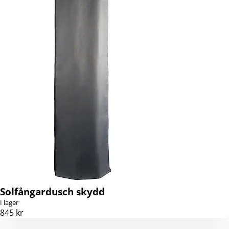
Solfångardusch skydd
I lager
845 kr