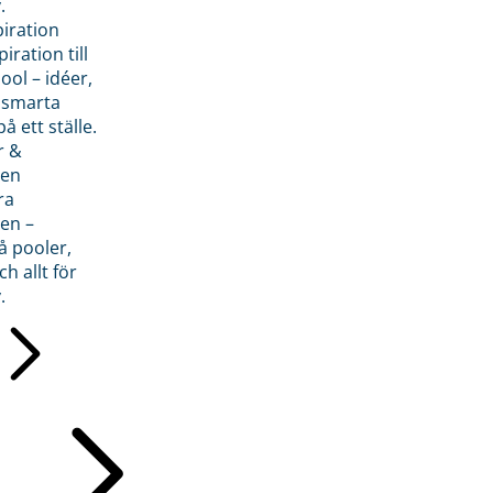
.
piration
iration till
ol – idéer,
h smarta
å ett ställe.
r &
den
ra
en –
å pooler,
ch allt för
.