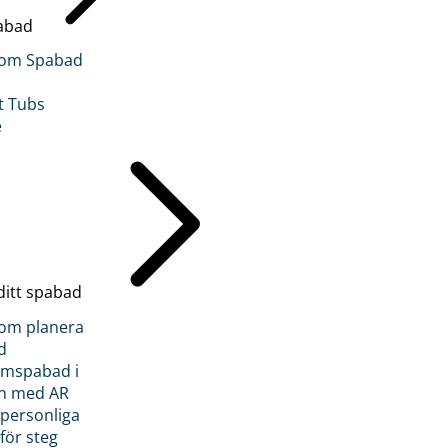
abad
inom Spabad
t Tubs
e
ditt spabad
inom planera
d
römspabad i
n med AR
 personliga
 för steg