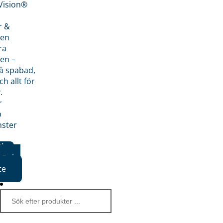
nVision®
r &
den
ra
en –
på spabad,
ch allt för
.
r
p
nster
iker
Boka
te