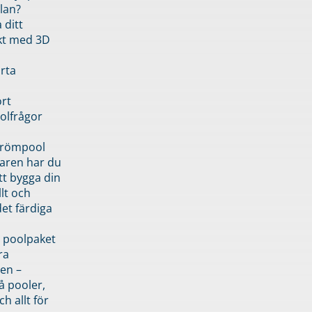
lan?
 ditt
kt med 3D
rta
rt
olfrågor
drömpool
garen har du
tt bygga din
llt och
et färdiga
 poolpaket
ra
en –
å pooler,
ch allt för