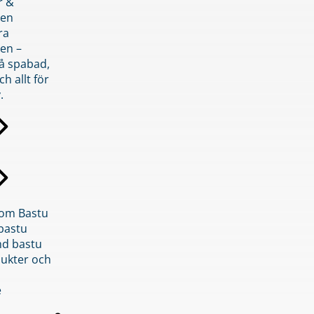
r &
den
ra
en –
på spabad,
ch allt för
.
inom Bastu
bastu
d bastu
ukter och
e