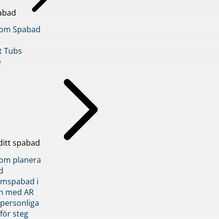
abad
inom Spabad
t Tubs
e
ditt spabad
inom planera
d
römspabad i
n med AR
 personliga
 för steg