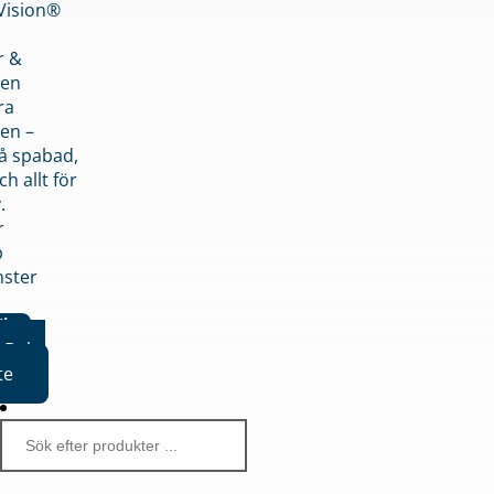
nVision®
r &
den
ra
en –
på spabad,
ch allt för
.
r
p
nster
iker
Boka
te