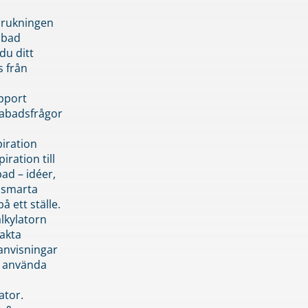
brukningen
abad
du ditt
s från
pport
pabadsfrågor
piration
iration till
ad – idéer,
h smarta
å ett ställe.
lkylatorn
akta
anvisningar
 använda
ator.