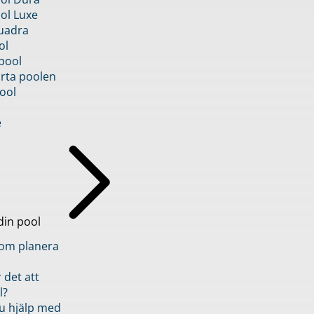
ol Luxe
uadra
ol
pool
rta poolen
ool
e
din pool
inom planera
 det att
l?
u hjälp med