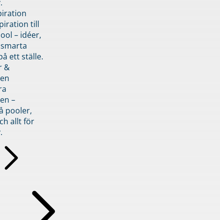
.
piration
iration till
ol – idéer,
h smarta
å ett ställe.
r &
den
ra
en –
å pooler,
ch allt för
.