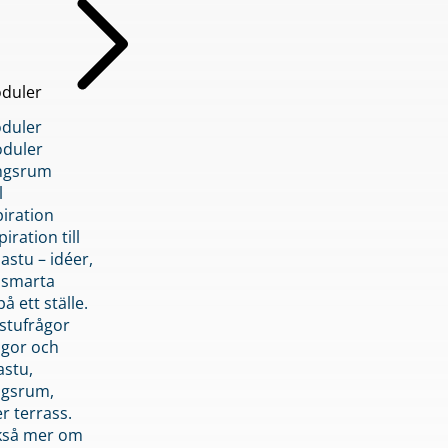
duler
duler
duler
ngsrum
l
piration
iration till
stu – idéer,
h smarta
å ett ställe.
stufrågor
ågor och
astu,
ngsrum,
er terrass.
ckså mer om