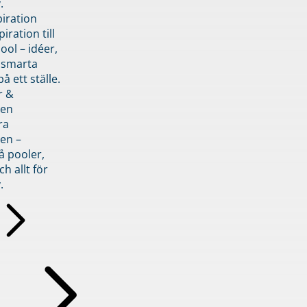
.
piration
iration till
ol – idéer,
h smarta
å ett ställe.
r &
den
ra
en –
å pooler,
ch allt för
.