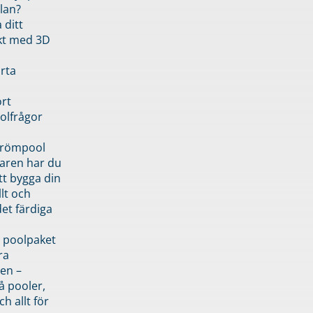
lan?
 ditt
kt med 3D
rta
rt
olfrågor
drömpool
garen har du
tt bygga din
llt och
et färdiga
 poolpaket
ra
en –
å pooler,
ch allt för