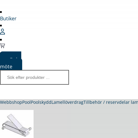
Butiker
Boka
möte
Webbshop
Pool
Poolskydd
Lamellöverdrag
Tillbehör / reservdelar la