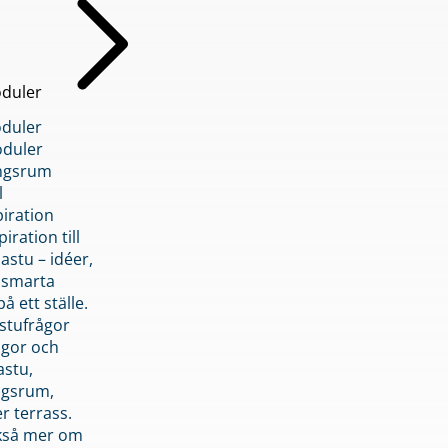
duler
duler
duler
ngsrum
l
piration
iration till
stu – idéer,
h smarta
å ett ställe.
stufrågor
ågor och
astu,
ngsrum,
er terrass.
ckså mer om