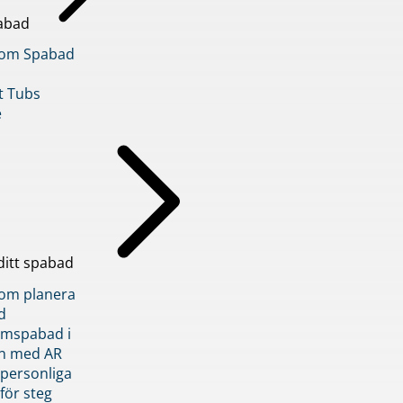
abad
inom Spabad
t Tubs
e
ditt spabad
inom planera
d
römspabad i
n med AR
 personliga
 för steg