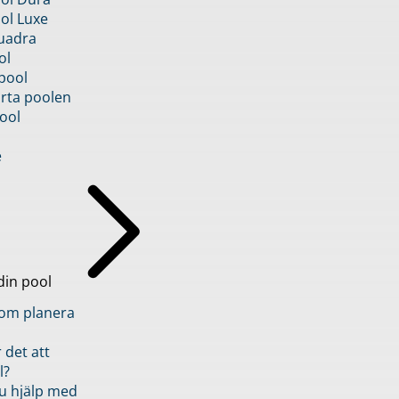
ol Luxe
uadra
ol
pool
rta poolen
ool
e
din pool
inom planera
 det att
l?
u hjälp med