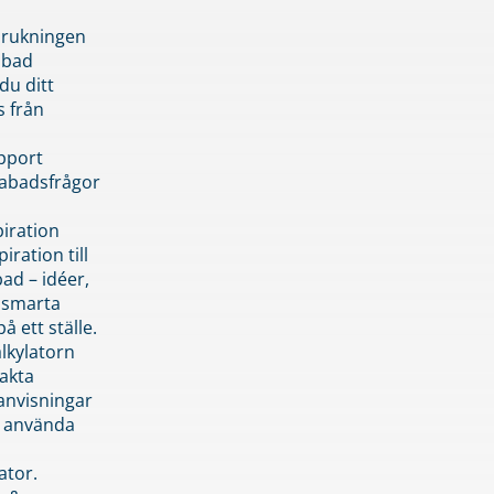
brukningen
abad
du ditt
s från
pport
pabadsfrågor
piration
iration till
ad – idéer,
h smarta
å ett ställe.
lkylatorn
akta
anvisningar
 använda
ator.