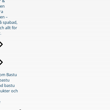
r &
den
ra
en –
på spabad,
ch allt för
.
inom Bastu
bastu
d bastu
ukter och
e