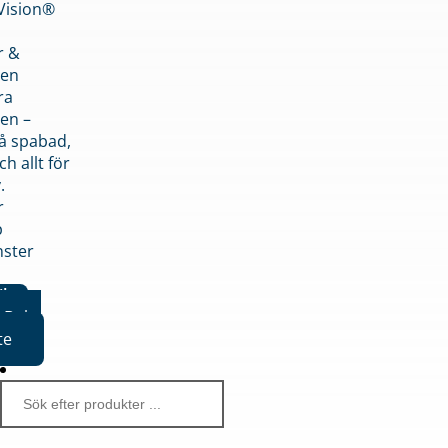
nVision®
r &
den
ra
en –
på spabad,
ch allt för
.
r
p
nster
iker
Boka
te