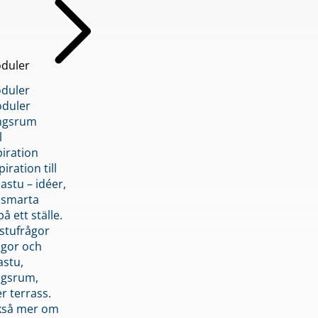
duler
duler
duler
ngsrum
l
piration
iration till
stu – idéer,
h smarta
å ett ställe.
stufrågor
ågor och
astu,
ngsrum,
er terrass.
ckså mer om