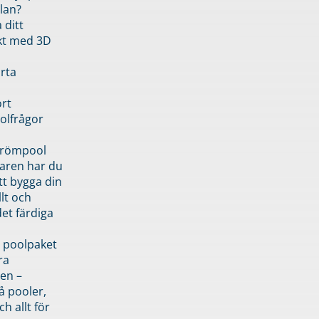
lan?
 ditt
kt med 3D
rta
rt
olfrågor
drömpool
garen har du
tt bygga din
llt och
et färdiga
 poolpaket
ra
en –
å pooler,
ch allt för