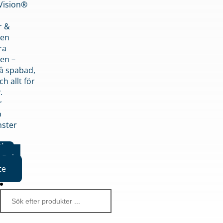
nVision®
r &
den
ra
en –
på spabad,
ch allt för
.
r
p
nster
iker
Boka
te