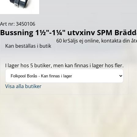
Art nr: 3450106
Bussning 1½"-1¼" utvxinv SPM Brädd
60 kr
Säljs ej online, kontakta din åt
Kan beställas i butik
I lager hos 5 butiker, men kan finnas i lager hos fler.
Visa alla butiker