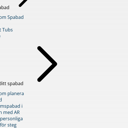
abad
inom Spabad
t Tubs
e
ditt spabad
inom planera
d
römspabad i
n med AR
 personliga
 för steg