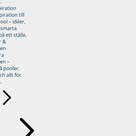
.
piration
iration till
ol – idéer,
h smarta
å ett ställe.
r &
den
ra
en –
å pooler,
ch allt för
.