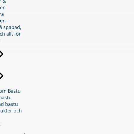
r &
den
ra
en –
på spabad,
ch allt för
.
inom Bastu
bastu
d bastu
ukter och
e