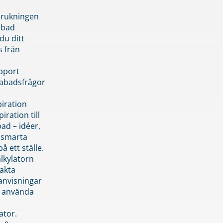
brukningen
abad
du ditt
s från
pport
pabadsfrågor
piration
iration till
ad – idéer,
h smarta
å ett ställe.
lkylatorn
akta
anvisningar
 använda
ator.