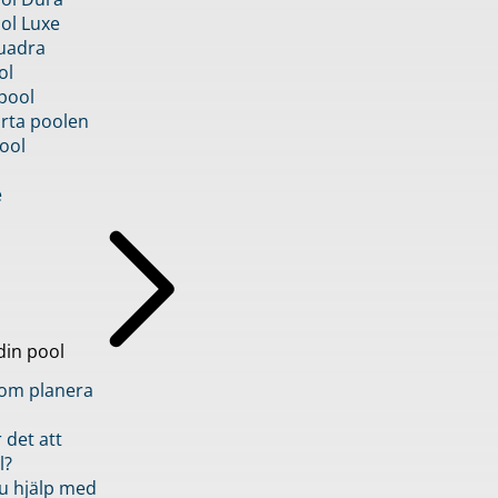
ol Luxe
uadra
ol
pool
rta poolen
ool
e
din pool
inom planera
 det att
l?
u hjälp med