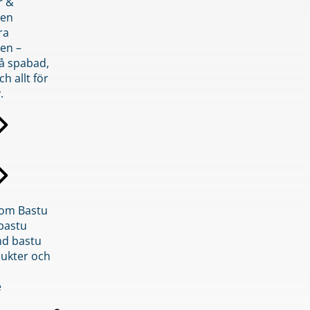
r &
den
ra
en –
på spabad,
ch allt för
.
inom Bastu
bastu
d bastu
ukter och
e