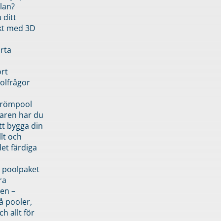
lan?
 ditt
kt med 3D
rta
rt
olfrågor
drömpool
garen har du
tt bygga din
llt och
et färdiga
 poolpaket
ra
en –
å pooler,
ch allt för