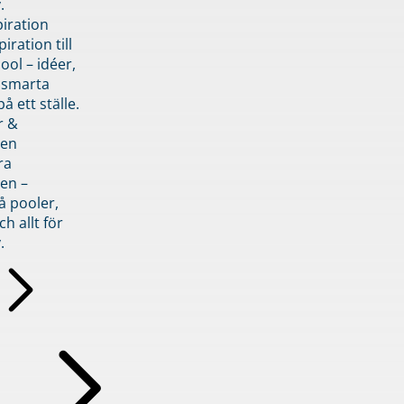
.
piration
iration till
ol – idéer,
h smarta
å ett ställe.
r &
den
ra
en –
å pooler,
ch allt för
.