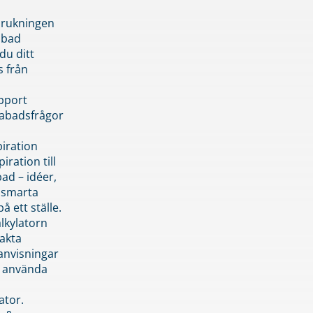
brukningen
abad
du ditt
s från
pport
pabadsfrågor
piration
iration till
ad – idéer,
h smarta
å ett ställe.
lkylatorn
akta
anvisningar
 använda
ator.