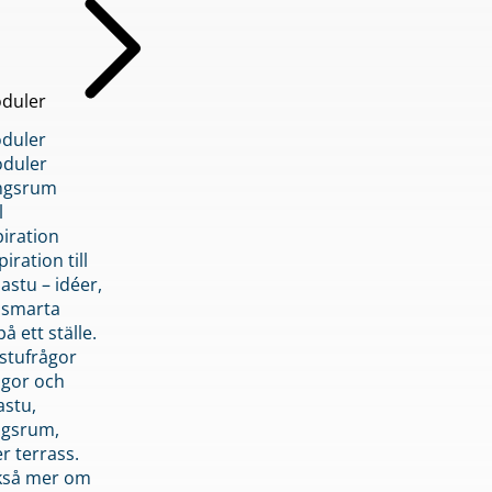
duler
duler
duler
ngsrum
l
piration
iration till
stu – idéer,
h smarta
å ett ställe.
stufrågor
ågor och
astu,
ngsrum,
er terrass.
ckså mer om