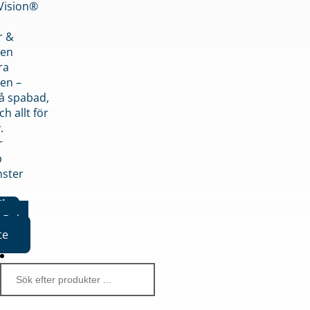
nVision®
r &
den
ra
en –
på spabad,
ch allt för
.
r
p
nster
iker
Boka
te