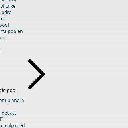
ol Luxe
uadra
ol
pool
rta poolen
ool
e
din pool
inom planera
 det att
l?
u hjälp med