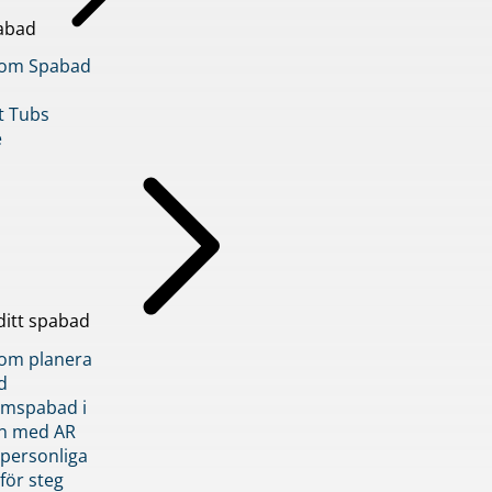
abad
inom Spabad
t Tubs
e
ditt spabad
inom planera
d
römspabad i
n med AR
 personliga
 för steg