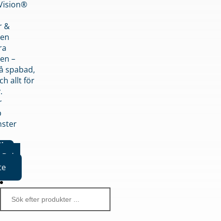
nVision®
r &
den
ra
en –
på spabad,
ch allt för
.
r
p
nster
iker
Boka
te