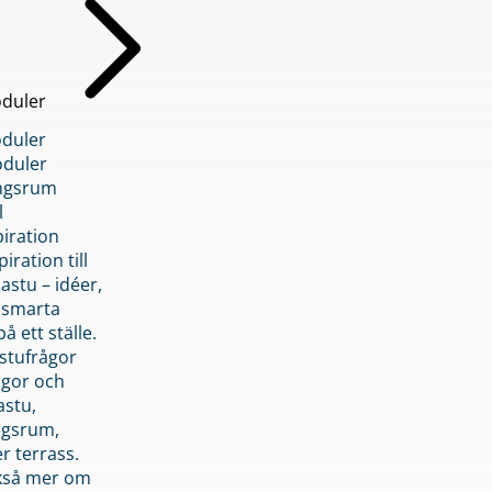
duler
duler
duler
ngsrum
l
piration
iration till
stu – idéer,
h smarta
å ett ställe.
stufrågor
ågor och
astu,
ngsrum,
er terrass.
ckså mer om