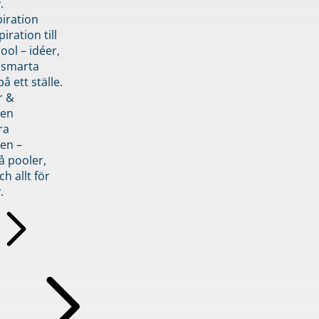
.
piration
iration till
ol – idéer,
h smarta
å ett ställe.
r &
den
ra
en –
å pooler,
ch allt för
.