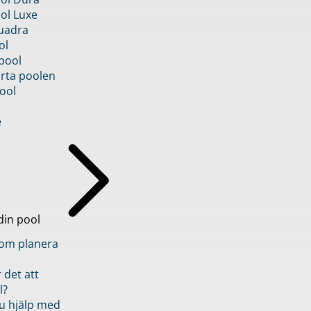
ol Luxe
uadra
ol
pool
rta poolen
ool
e
din pool
inom planera
 det att
l?
u hjälp med