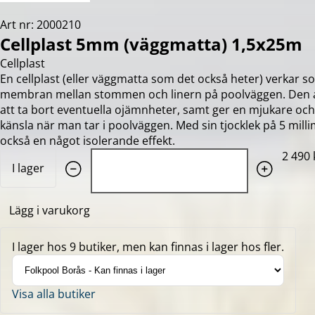
Art nr: 2000210
Cellplast 5mm (väggmatta) 1,5x25m
Cellplast
En cellplast (eller väggmatta som det också heter) verkar s
membran mellan stommen och linern på poolväggen. Den 
att ta bort eventuella ojämnheter, samt ger en mjukare oc
känsla när man tar i poolväggen. Med sin tjocklek på 5 mill
också en något isolerande effekt.
Quantity: 1
2 490 
I lager
Lägg i varukorg
I lager hos 9 butiker, men kan finnas i lager hos fler.
Visa alla butiker