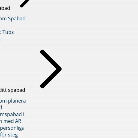
abad
inom Spabad
t Tubs
e
ditt spabad
inom planera
d
römspabad i
n med AR
 personliga
 för steg