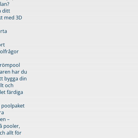
lan?
 ditt
kt med 3D
rta
rt
olfrågor
drömpool
garen har du
tt bygga din
llt och
et färdiga
 poolpaket
ra
en –
å pooler,
ch allt för