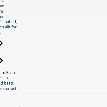
r &
den
ra
en –
på spabad,
ch allt för
.
inom Bastu
bastu
d bastu
ukter och
e