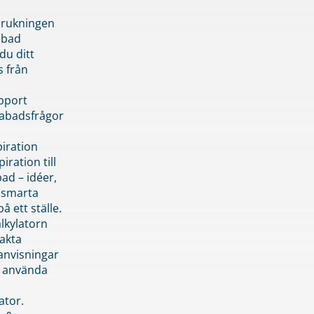
brukningen
abad
du ditt
s från
pport
pabadsfrågor
piration
iration till
ad – idéer,
h smarta
å ett ställe.
lkylatorn
akta
anvisningar
 använda
ator.