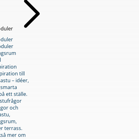
duler
duler
duler
ngsrum
l
piration
iration till
stu – idéer,
h smarta
å ett ställe.
stufrågor
ågor och
astu,
ngsrum,
er terrass.
ckså mer om