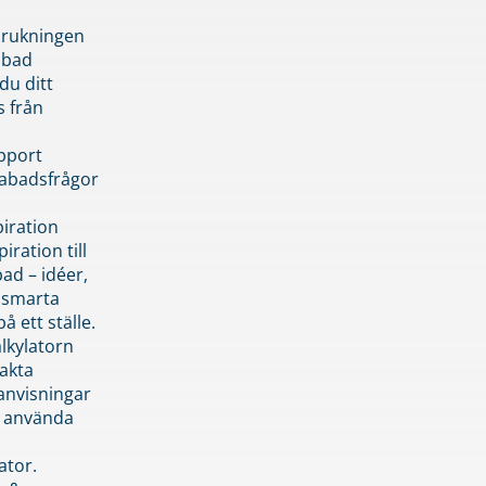
brukningen
abad
du ditt
s från
pport
pabadsfrågor
piration
iration till
ad – idéer,
h smarta
å ett ställe.
lkylatorn
akta
anvisningar
 använda
ator.