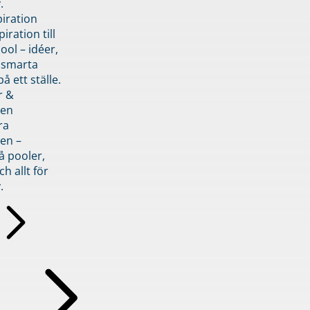
.
piration
iration till
ol – idéer,
h smarta
å ett ställe.
r &
den
ra
en –
å pooler,
ch allt för
.