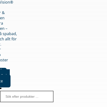
nVision®
r &
den
ra
en –
på spabad,
ch allt för
.
r
p
nster
iker
Boka
te