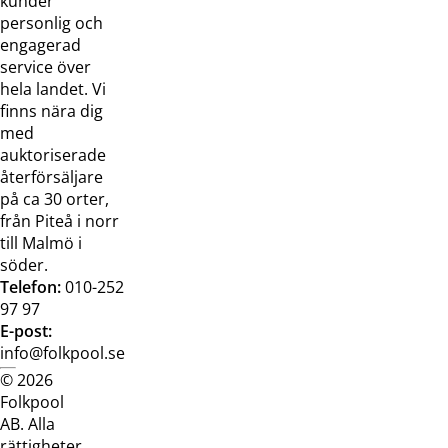
kunder
oss
bilder
personlig och
Jobba hos
Visselblåsarfunktion
engagerad
oss
service över
Broschyrer
hela landet. Vi
finns nära dig
med
auktoriserade
återförsäljare
på ca 30 orter,
från Piteå i norr
till Malmö i
söder.
Telefon:
010-252
97 97
E-post:
info@folkpool.se
© 2026
Dataskyddspolicy
Cookiepolicy
Köpvillkor
Köpvill
Folkpool
webb
butik
AB. Alla
rättigheter