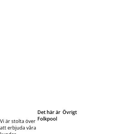
Det här är
Övrigt
Folkpool
Servicetjänster
Vi är stolta över
Om oss
Samarbeten
att erbjuda våra
Kontakta
Pressreleaser och