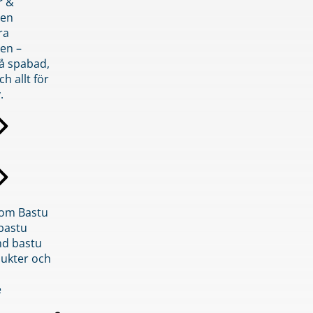
r &
den
ra
en –
på spabad,
ch allt för
.
inom Bastu
bastu
d bastu
ukter och
e