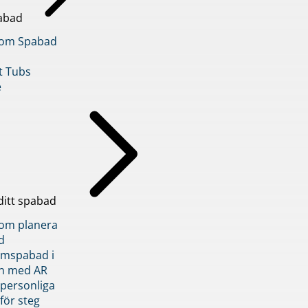
abad
inom Spabad
t Tubs
e
ditt spabad
inom planera
d
römspabad i
n med AR
 personliga
 för steg