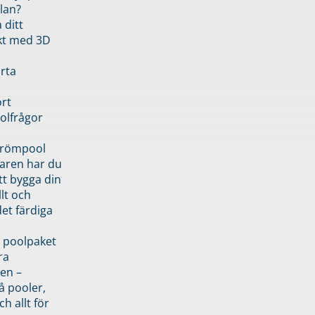
lan?
 ditt
kt med 3D
rta
rt
olfrågor
drömpool
garen har du
tt bygga din
llt och
et färdiga
 poolpaket
ra
en –
å pooler,
ch allt för