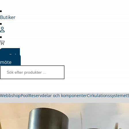
Butiker
Boka
möte
Webbshop
Pool
Reservdelar och komponenter
Cirkulationssystemet