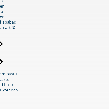
r &
den
ra
en –
på spabad,
ch allt för
.
inom Bastu
bastu
d bastu
ukter och
e