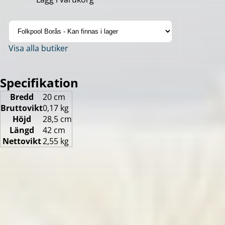
Visa alla butiker
Specifikation
Bredd
20 cm
Bruttovikt
0,17 kg
Höjd
28,5 cm
Längd
42 cm
Nettovikt
2,55 kg