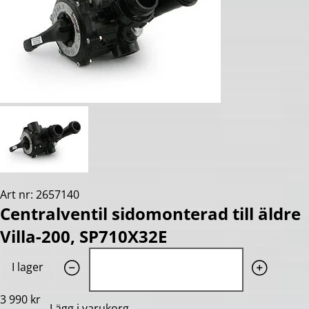
Art nr: 2657140
Centralventil sidomonterad till äldre
Villa-200, SP710X32E
Quantity: 1
I lager
3 990 kr
Lägg i varukorg