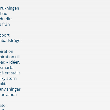
brukningen
abad
du ditt
s från
pport
pabadsfrågor
piration
iration till
ad – idéer,
h smarta
å ett ställe.
lkylatorn
akta
anvisningar
 använda
ator.