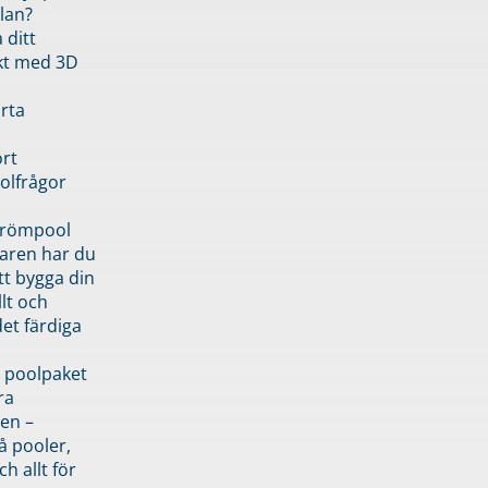
lan?
 ditt
kt med 3D
rta
rt
olfrågor
drömpool
garen har du
tt bygga din
llt och
et färdiga
 poolpaket
ra
en –
å pooler,
ch allt för