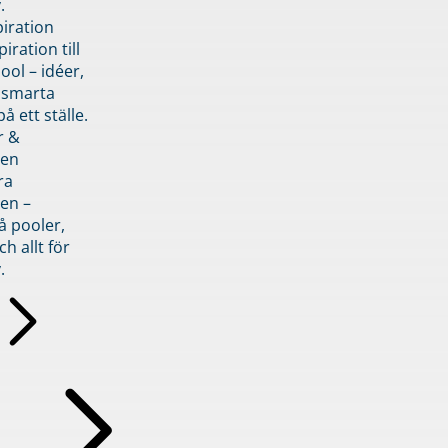
.
piration
iration till
ol – idéer,
h smarta
å ett ställe.
r &
den
ra
en –
å pooler,
ch allt för
.