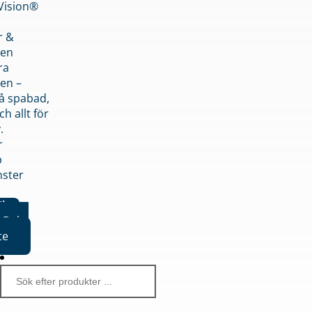
nVision®
r &
den
ra
en –
på spabad,
ch allt för
.
r
p
nster
iker
Boka
te