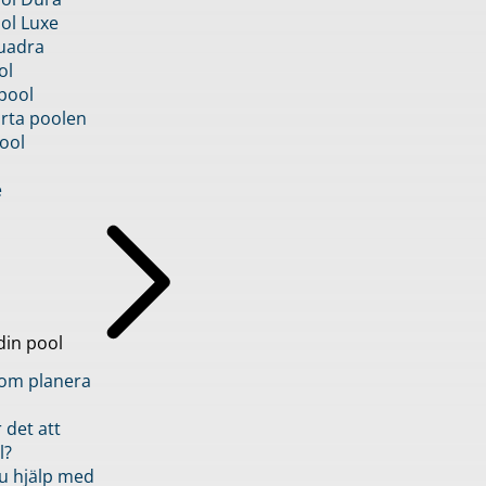
ol Luxe
uadra
ol
pool
rta poolen
ool
e
din pool
inom planera
 det att
l?
u hjälp med