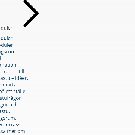
duler
duler
duler
ngsrum
l
piration
iration till
stu – idéer,
h smarta
å ett ställe.
stufrågor
ågor och
astu,
ngsrum,
er terrass.
ckså mer om