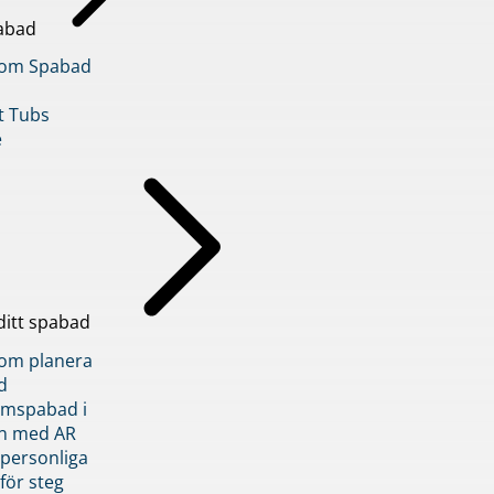
abad
inom Spabad
t Tubs
e
ditt spabad
inom planera
d
römspabad i
n med AR
 personliga
 för steg