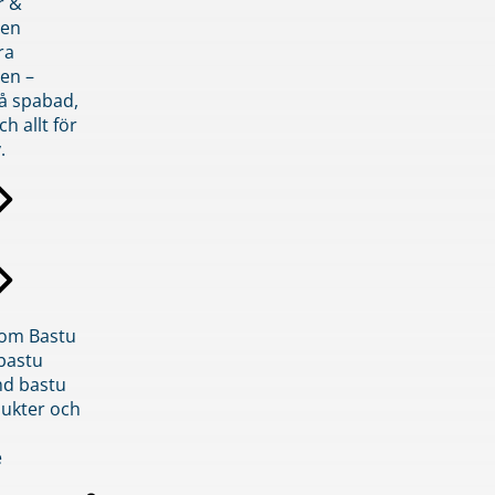
r &
den
ra
en –
på spabad,
ch allt för
.
inom Bastu
bastu
d bastu
ukter och
e