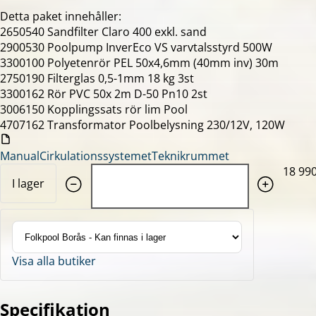
Detta paket innehåller:
2650540 Sandfilter Claro 400 exkl. sand
2900530 Poolpump InverEco VS varvtalsstyrd 500W
3300100 Polyetenrör PEL 50x4,6mm (40mm inv) 30m
2750190 Filterglas 0,5-1mm 18 kg 3st
3300162 Rör PVC 50x 2m D-50 Pn10 2st
3006150 Kopplingssats rör lim Pool
4707162 Transformator Poolbelysning 230/12V, 120W
ManualCirkulationssystemetTeknikrummet
Quantity: 1
18 990
I lager
Visa alla butiker
Specifikation