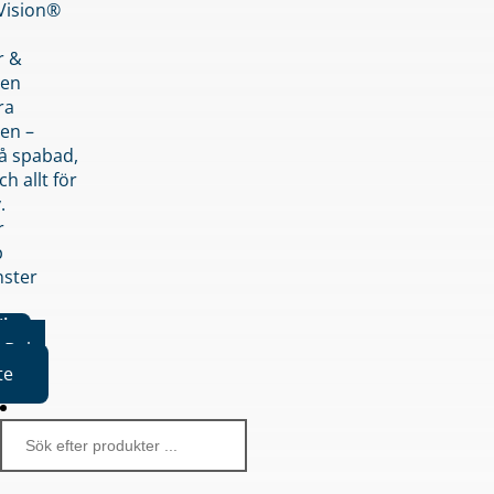
nVision®
r &
den
ra
en –
på spabad,
ch allt för
.
r
p
nster
iker
Boka
te