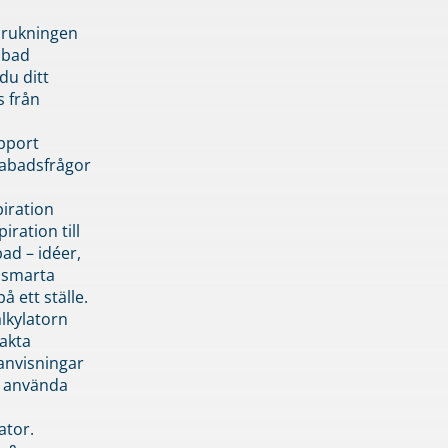
brukningen
abad
du ditt
s från
pport
pabadsfrågor
piration
iration till
ad – idéer,
h smarta
å ett ställe.
lkylatorn
akta
anvisningar
 använda
ator.