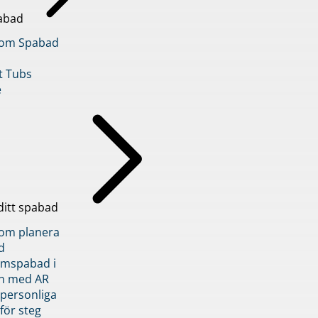
abad
inom Spabad
t Tubs
e
ditt spabad
inom planera
d
römspabad i
n med AR
 personliga
 för steg