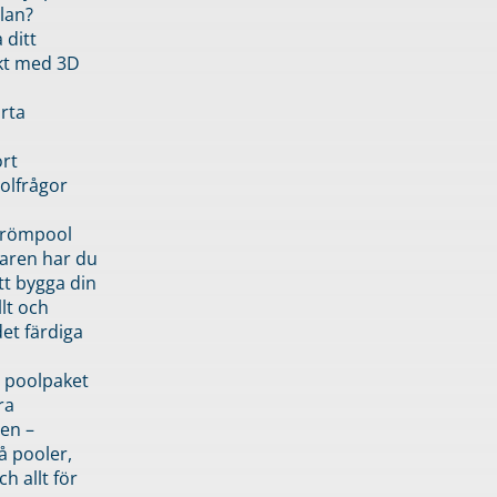
lan?
 ditt
kt med 3D
rta
rt
olfrågor
drömpool
garen har du
tt bygga din
llt och
et färdiga
 poolpaket
ra
en –
å pooler,
ch allt för