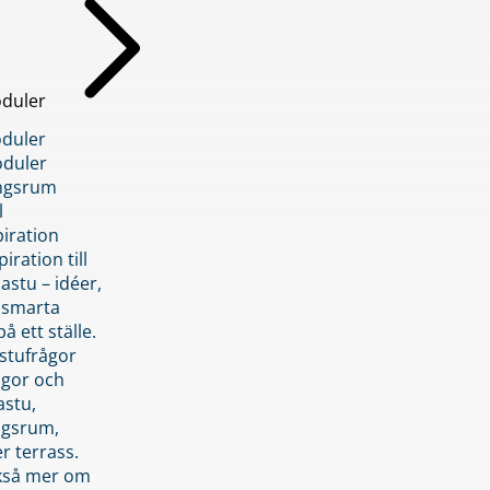
duler
duler
duler
ngsrum
l
piration
iration till
stu – idéer,
h smarta
å ett ställe.
stufrågor
ågor och
astu,
ngsrum,
er terrass.
ckså mer om