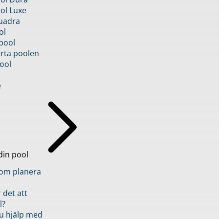
ol Luxe
uadra
ol
pool
rta poolen
ool
e
din pool
inom planera
 det att
l?
u hjälp med