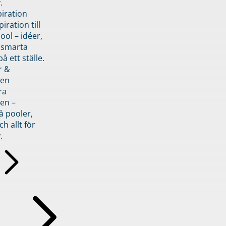
.
piration
iration till
ol – idéer,
h smarta
å ett ställe.
r &
den
ra
en –
å pooler,
ch allt för
.