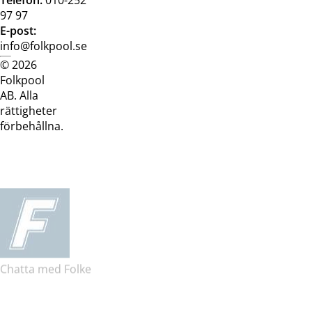
97 97
E-post:
info@folkpool.se
© 2026
Dataskyddspolicy
Cookiepolicy
Köpvillkor
Köpvill
Folkpool
webb
butik
AB. Alla
rättigheter
förbehållna.
Chatta med Folke