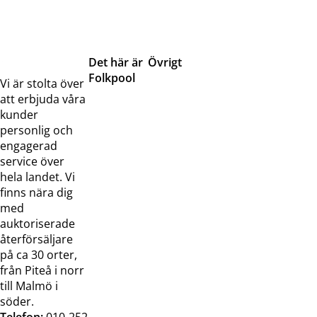
Det här är
Övrigt
Folkpool
Servicetjänster
Vi är stolta över
Om oss
Samarbeten
att erbjuda våra
Kontakta
Pressreleaser och
kunder
oss
bilder
personlig och
Jobba hos
Visselblåsarfunktion
engagerad
oss
service över
Broschyrer
hela landet. Vi
finns nära dig
med
auktoriserade
återförsäljare
på ca 30 orter,
från Piteå i norr
till Malmö i
söder.
Telefon:
010-252