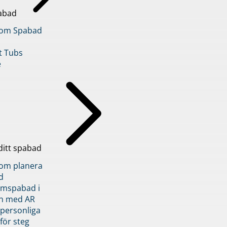
abad
inom Spabad
t Tubs
e
ditt spabad
inom planera
d
römspabad i
n med AR
 personliga
 för steg