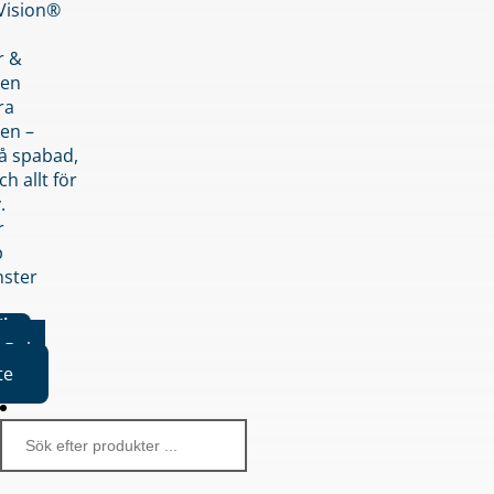
nVision®
r &
den
ra
en –
på spabad,
ch allt för
.
r
p
nster
iker
Boka
te