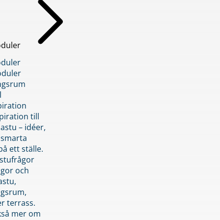
duler
duler
duler
ngsrum
l
piration
iration till
stu – idéer,
h smarta
å ett ställe.
stufrågor
ågor och
astu,
ngsrum,
er terrass.
ckså mer om