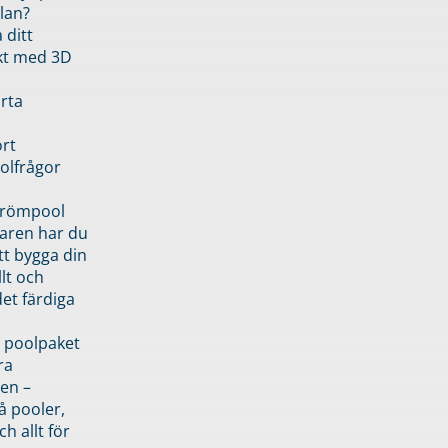
lan?
 ditt
kt med 3D
rta
rt
olfrågor
drömpool
garen har du
tt bygga din
llt och
et färdiga
 poolpaket
ra
en –
å pooler,
ch allt för