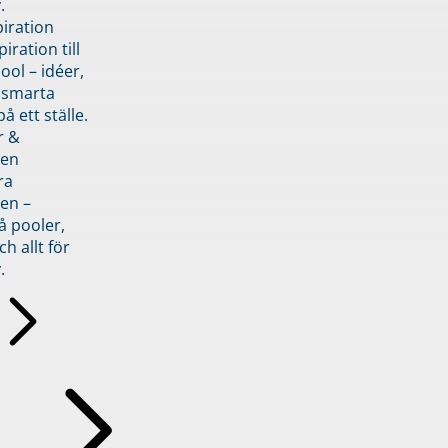
.
piration
iration till
ol – idéer,
h smarta
å ett ställe.
r &
den
ra
en –
å pooler,
ch allt för
.