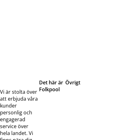
Det här är
Övrigt
Folkpool
Servicetjänster
Vi är stolta över
Om oss
Samarbeten
att erbjuda våra
Kontakta
Pressreleaser och
kunder
oss
bilder
personlig och
Jobba hos
Visselblåsarfunktion
engagerad
oss
service över
Broschyrer
hela landet. Vi
finns nära dig