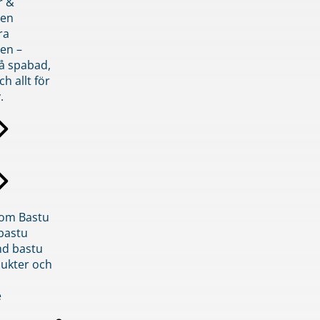
r &
den
ra
en –
på spabad,
ch allt för
.
inom Bastu
bastu
d bastu
ukter och
e