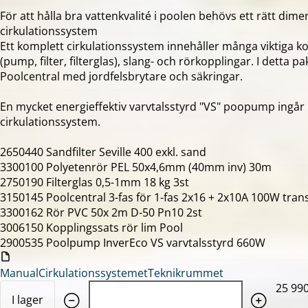
För att hålla bra vattenkvalité i poolen behövs ett rätt dim
cirkulationssystem
Ett komplett cirkulationssystem innehåller många viktiga 
(pump, filter, filterglas), slang- och rörkopplingar. I detta 
Poolcentral med jordfelsbrytare och säkringar.
En mycket energieffektiv varvtalsstyrd "VS" poopump ingår 
cirkulationssystem.
2650440 Sandfilter Seville 400 exkl. sand
3300100 Polyetenrör PEL 50x4,6mm (40mm inv) 30m
2750190 Filterglas 0,5-1mm 18 kg 3st
3150145 Poolcentral 3-fas för 1-fas 2x16 + 2x10A 100W tra
3300162 Rör PVC 50x 2m D-50 Pn10 2st
3006150 Kopplingssats rör lim Pool
2900535 Poolpump InverEco VS varvtalsstyrd 660W
ManualCirkulationssystemetTeknikrummet
Quantity: 1
25 990
I lager