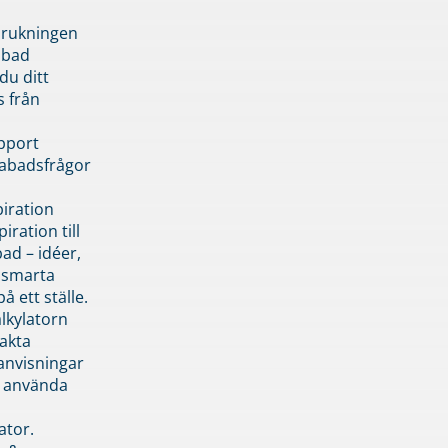
brukningen
abad
du ditt
s från
pport
pabadsfrågor
piration
iration till
ad – idéer,
h smarta
å ett ställe.
lkylatorn
akta
anvisningar
 använda
ator.