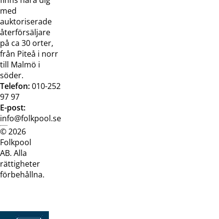
med
auktoriserade
återförsäljare
på ca 30 orter,
från Piteå i norr
till Malmö i
söder.
Telefon:
010-252
97 97
E-post:
info@folkpool.se
© 2026
Dataskyddspolicy
Cookiepolicy
Köpvillkor
Köpvill
Folkpool
webb
butik
AB. Alla
rättigheter
förbehållna.