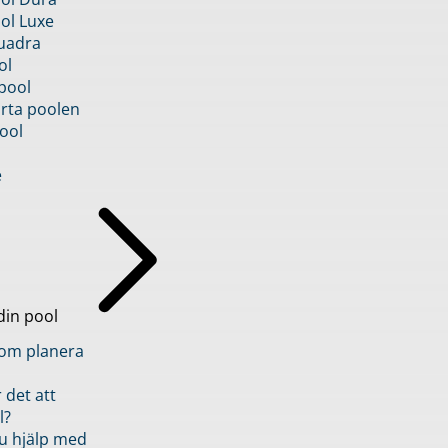
ol Luxe
uadra
ol
pool
rta poolen
ool
e
din pool
inom planera
 det att
l?
u hjälp med