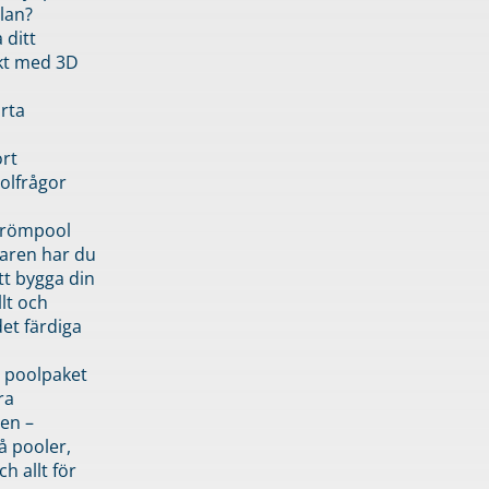
lan?
 ditt
kt med 3D
rta
rt
olfrågor
drömpool
garen har du
tt bygga din
llt och
et färdiga
 poolpaket
ra
en –
å pooler,
ch allt för