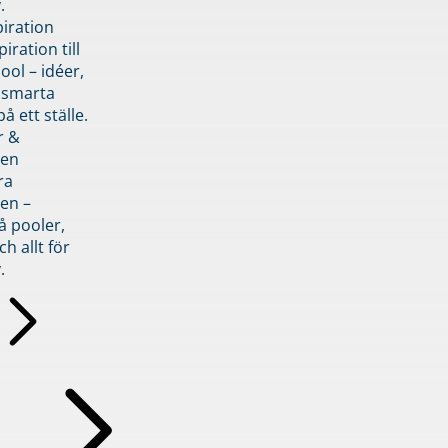
.
piration
iration till
ol – idéer,
h smarta
å ett ställe.
r &
den
ra
en –
å pooler,
ch allt för
.