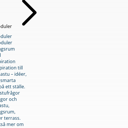
duler
duler
duler
ngsrum
l
piration
iration till
stu – idéer,
h smarta
å ett ställe.
stufrågor
ågor och
astu,
ngsrum,
er terrass.
ckså mer om