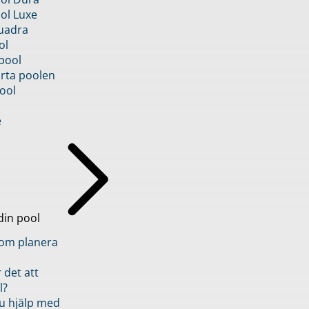
ol Luxe
uadra
ol
pool
rta poolen
ool
e
din pool
inom planera
 det att
l?
u hjälp med