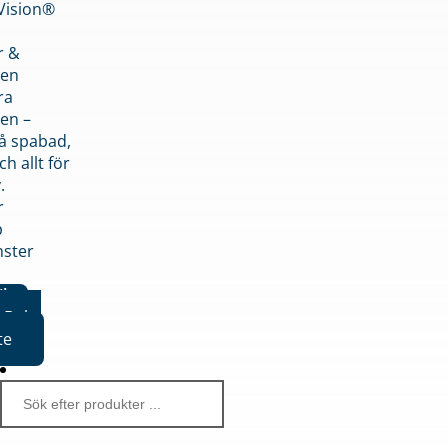
nVision®
r &
den
ra
en –
på spabad,
ch allt för
.
r
p
nster
iker
Boka
te