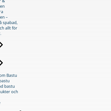
r &
den
ra
en –
på spabad,
ch allt för
.
inom Bastu
bastu
d bastu
ukter och
e