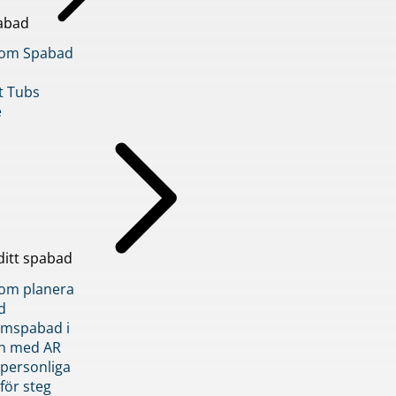
abad
inom Spabad
t Tubs
e
ditt spabad
inom planera
d
römspabad i
n med AR
 personliga
 för steg