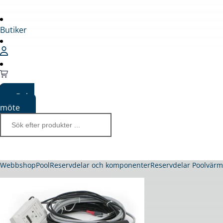
Butiker
Boka
möte
Webbshop
Pool
Reservdelar och komponenter
Reservdelar Poolvär