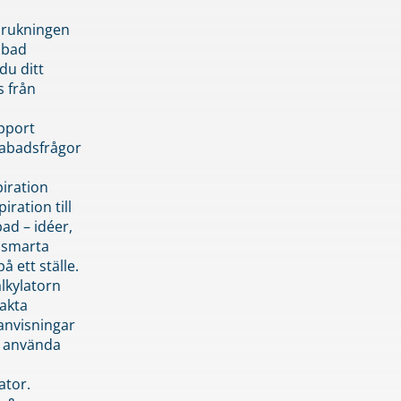
brukningen
abad
du ditt
s från
pport
pabadsfrågor
piration
iration till
ad – idéer,
h smarta
å ett ställe.
lkylatorn
akta
anvisningar
 använda
ator.