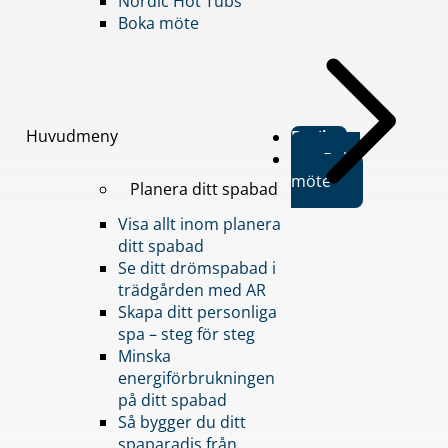
Nordic Hot Tubs
Boka möte
Huvudmeny
Butiker
Boka
möte
Planera ditt spabad
Visa allt inom planera
ditt spabad
Se ditt drömspabad i
trädgården med AR
Skapa ditt personliga
spa – steg för steg
Minska
energiförbrukningen
på ditt spabad
Så bygger du ditt
spaparadis från