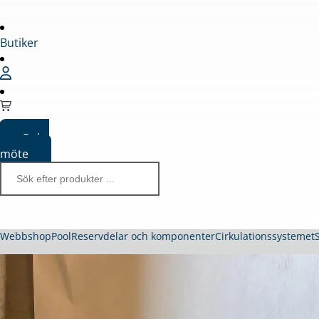
Butiker
Boka
möte
Webbshop
Pool
Reservdelar och komponenter
Cirkulationssystemet