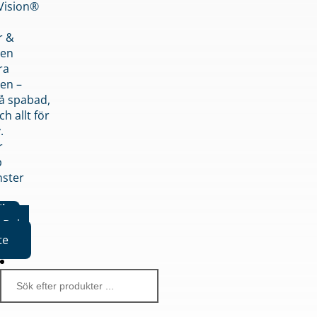
nVision®
r &
den
ra
en –
på spabad,
ch allt för
.
r
p
nster
iker
Boka
te