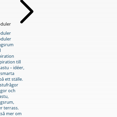
duler
duler
duler
ngsrum
l
piration
iration till
stu – idéer,
h smarta
å ett ställe.
stufrågor
ågor och
astu,
ngsrum,
er terrass.
ckså mer om