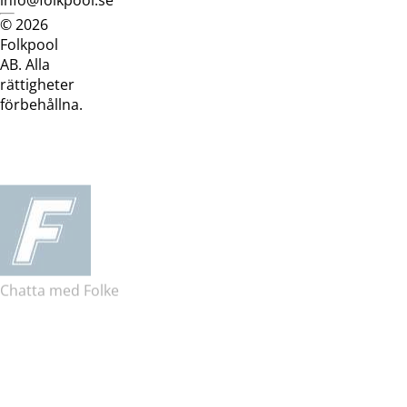
© 2026
Dataskyddspolicy
Cookiepolicy
Köpvillkor
Köpvill
Folkpool
webb
butik
AB. Alla
rättigheter
förbehållna.
Chatta med Folke