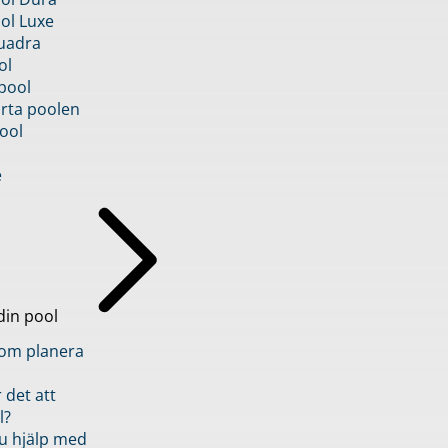
ol Luxe
uadra
ol
pool
rta poolen
ool
e
din pool
inom planera
 det att
l?
u hjälp med