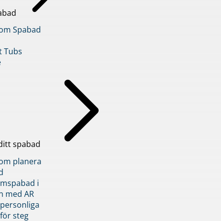
abad
inom Spabad
t Tubs
e
ditt spabad
inom planera
d
römspabad i
n med AR
 personliga
 för steg