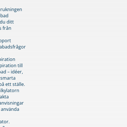
brukningen
abad
du ditt
s från
pport
pabadsfrågor
piration
iration till
ad – idéer,
h smarta
å ett ställe.
lkylatorn
akta
anvisningar
 använda
ator.