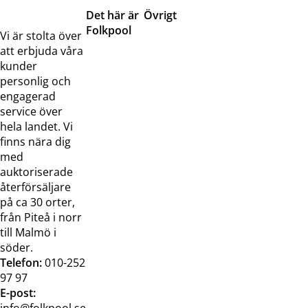
Det här är
Övrigt
Folkpool
Servicetjänster
Vi är stolta över
Om oss
Samarbeten
att erbjuda våra
Kontakta
Pressreleaser och
kunder
oss
bilder
personlig och
Jobba hos
Visselblåsarfunktion
engagerad
oss
service över
Broschyrer
hela landet. Vi
finns nära dig
med
auktoriserade
återförsäljare
på ca 30 orter,
från Piteå i norr
till Malmö i
söder.
Telefon:
010-252
97 97
E-post:
info@folkpool.se