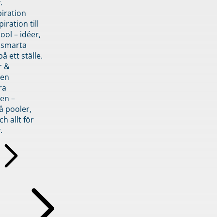
.
piration
iration till
ol – idéer,
h smarta
å ett ställe.
r &
den
ra
en –
å pooler,
ch allt för
.