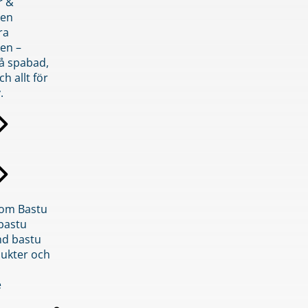
r &
den
ra
en –
på spabad,
ch allt för
.
inom Bastu
bastu
d bastu
ukter och
e