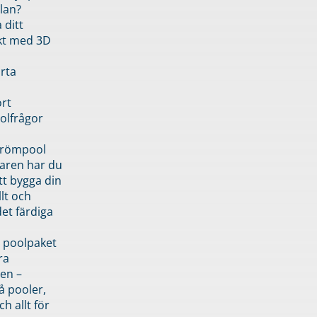
lan?
 ditt
kt med 3D
rta
rt
olfrågor
drömpool
garen har du
tt bygga din
llt och
et färdiga
 poolpaket
ra
en –
å pooler,
ch allt för