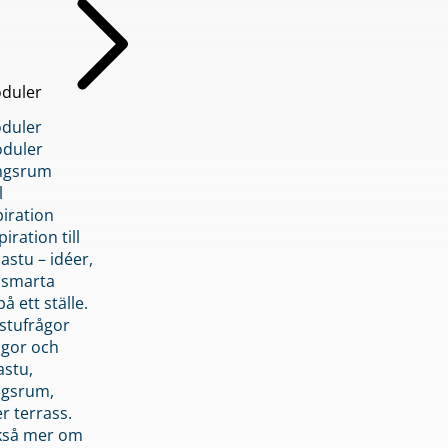
duler
duler
duler
ngsrum
l
piration
iration till
stu – idéer,
h smarta
å ett ställe.
stufrågor
ågor och
astu,
ngsrum,
er terrass.
ckså mer om