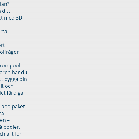
lan?
 ditt
kt med 3D
rta
rt
olfrågor
drömpool
garen har du
tt bygga din
llt och
et färdiga
 poolpaket
ra
en –
å pooler,
ch allt för