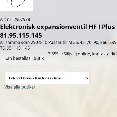
Art nr: 2907978
Elektronisk expansionventil HF I Plus 
81,95,115,145
Är samma som 2907810 Passar till M 36, 45, 70, 90, S66, S99,
75, 95, 115, 145
3 355 kr
Säljs ej online, kontakta din
Kan beställas i butik
Visa alla butiker