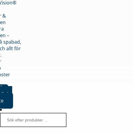
nVision®
r &
den
ra
en –
på spabad,
ch allt för
.
r
p
nster
iker
Boka
te