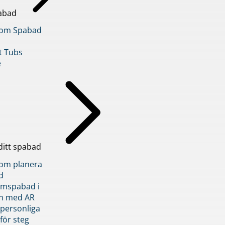
abad
inom Spabad
t Tubs
e
ditt spabad
inom planera
d
römspabad i
n med AR
 personliga
 för steg