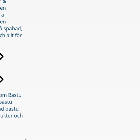
r &
den
ra
en –
på spabad,
ch allt för
.
inom Bastu
bastu
d bastu
ukter och
e