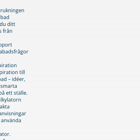
brukningen
abad
du ditt
s från
pport
pabadsfrågor
piration
iration till
ad – idéer,
h smarta
å ett ställe.
lkylatorn
akta
anvisningar
 använda
ator.