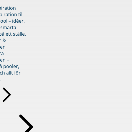
.
piration
iration till
ol – idéer,
h smarta
å ett ställe.
r &
den
ra
en –
å pooler,
ch allt för
.