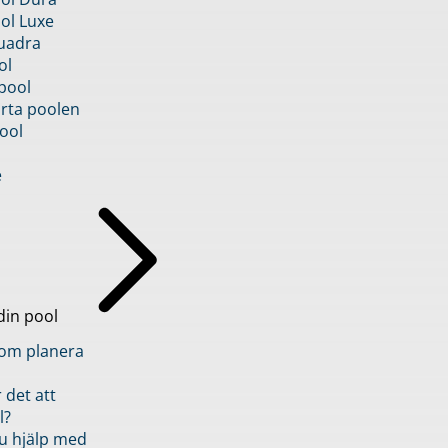
ol Luxe
uadra
ol
pool
rta poolen
ool
e
din pool
inom planera
 det att
l?
u hjälp med