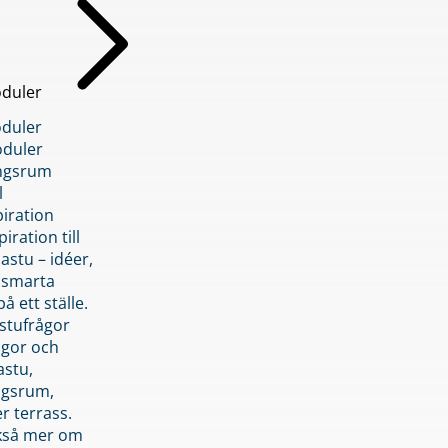
duler
duler
duler
ngsrum
l
piration
iration till
stu – idéer,
h smarta
å ett ställe.
stufrågor
ågor och
astu,
ngsrum,
er terrass.
ckså mer om