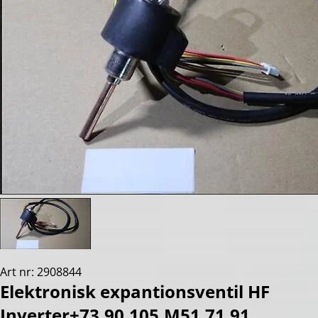
Art nr: 2908844
Elektronisk expantionsventil HF
Inverter+73,90,105,M51,71,91