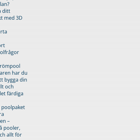
lan?
 ditt
kt med 3D
rta
rt
olfrågor
drömpool
garen har du
tt bygga din
llt och
et färdiga
 poolpaket
ra
en –
å pooler,
ch allt för