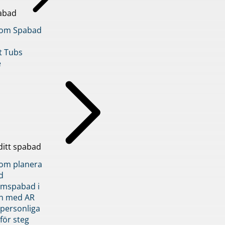
abad
inom Spabad
t Tubs
e
ditt spabad
inom planera
d
römspabad i
n med AR
 personliga
 för steg