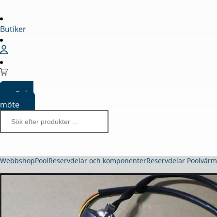
Butiker
Boka
möte
Webbshop
Pool
Reservdelar och komponenter
Reservdelar Poolvär