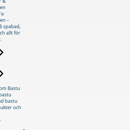
r &
den
ra
en –
på spabad,
ch allt för
.
inom Bastu
bastu
d bastu
ukter och
e