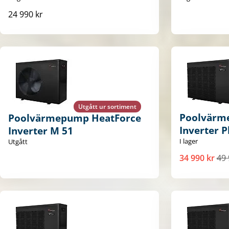
24 990 kr
Utgått ur sortiment
Poolvärm
Poolvärmepump HeatForce
Inverter P
Inverter M 51
I lager
Utgått
34 990 kr
49 