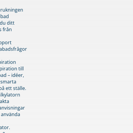
brukningen
abad
du ditt
s från
pport
pabadsfrågor
piration
iration till
ad – idéer,
h smarta
å ett ställe.
lkylatorn
akta
anvisningar
 använda
ator.