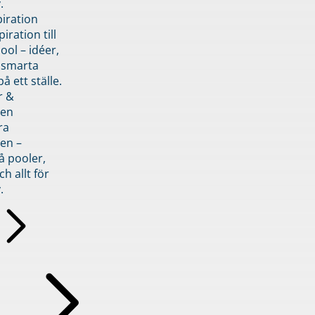
.
piration
iration till
ol – idéer,
h smarta
å ett ställe.
r &
den
ra
en –
å pooler,
ch allt för
.