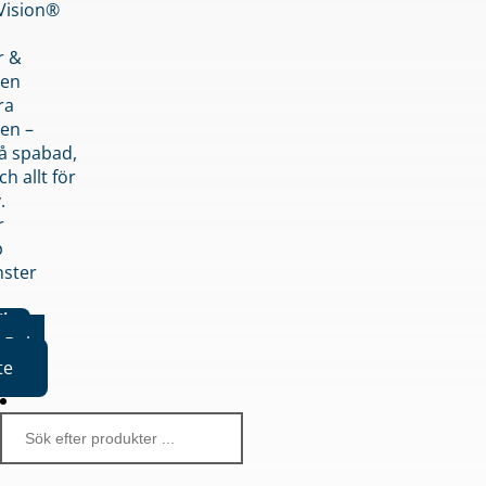
nVision®
r &
den
ra
en –
på spabad,
ch allt för
.
r
p
nster
iker
Boka
te