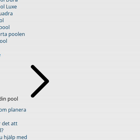
ol Luxe
uadra
ol
pool
rta poolen
ool
e
din pool
inom planera
 det att
l?
u hjälp med