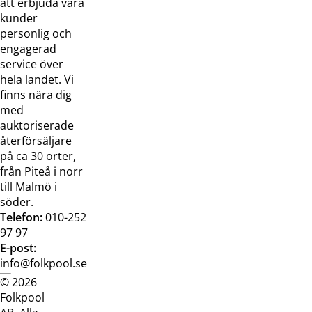
att erbjuda våra
Kontakta
Pressreleaser och
kunder
oss
bilder
personlig och
Jobba hos
Visselblåsarfunktion
engagerad
oss
service över
Broschyrer
hela landet. Vi
finns nära dig
med
auktoriserade
återförsäljare
på ca 30 orter,
från Piteå i norr
till Malmö i
söder.
Telefon:
010-252
97 97
E-post:
info@folkpool.se
© 2026
Dataskyddspolicy
Cookiepolicy
Köpvillkor
Köpvill
Folkpool
webb
butik