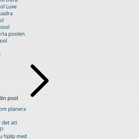
ol Luxe
uadra
ol
pool
rta poolen
ool
e
din pool
inom planera
 det att
l?
u hjälp med