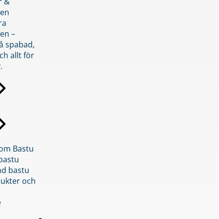
r &
den
ra
en –
på spabad,
ch allt för
.
inom Bastu
bastu
d bastu
ukter och
e