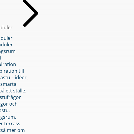
duler
duler
duler
ngsrum
l
piration
iration till
stu – idéer,
h smarta
å ett ställe.
stufrågor
ågor och
astu,
ngsrum,
er terrass.
ckså mer om