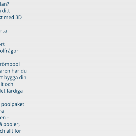
lan?
 ditt
kt med 3D
rta
rt
olfrågor
drömpool
garen har du
tt bygga din
llt och
et färdiga
 poolpaket
ra
en –
å pooler,
ch allt för