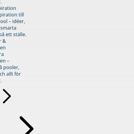
.
piration
iration till
ol – idéer,
h smarta
å ett ställe.
r &
den
ra
en –
å pooler,
ch allt för
.