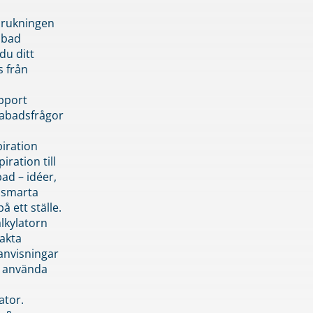
brukningen
abad
du ditt
s från
pport
pabadsfrågor
piration
iration till
ad – idéer,
h smarta
å ett ställe.
lkylatorn
akta
anvisningar
 använda
ator.