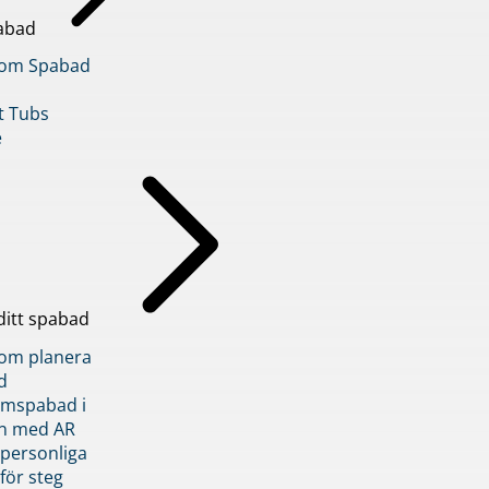
abad
inom Spabad
t Tubs
e
ditt spabad
inom planera
d
römspabad i
n med AR
 personliga
 för steg