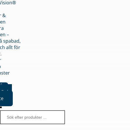
nVision®
r &
den
ra
en –
på spabad,
ch allt för
.
r
p
nster
iker
Boka
te