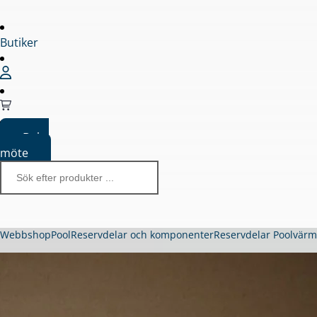
Butiker
Boka
möte
Webbshop
Pool
Reservdelar och komponenter
Reservdelar Poolvär