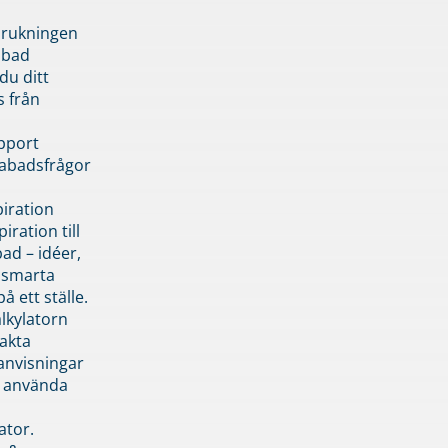
brukningen
abad
du ditt
s från
pport
pabadsfrågor
piration
iration till
ad – idéer,
h smarta
å ett ställe.
lkylatorn
akta
anvisningar
 använda
ator.