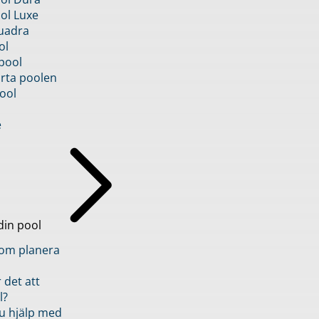
ol Luxe
uadra
ol
pool
rta poolen
ool
e
din pool
inom planera
 det att
l?
u hjälp med