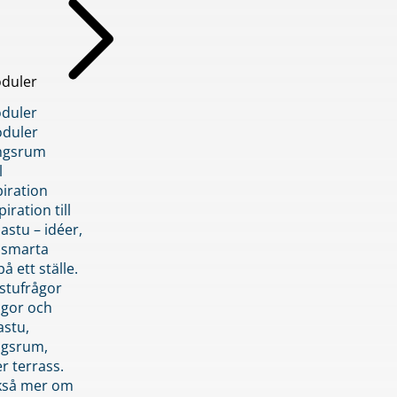
duler
duler
duler
ngsrum
l
piration
iration till
stu – idéer,
h smarta
å ett ställe.
stufrågor
ågor och
astu,
ngsrum,
er terrass.
ckså mer om