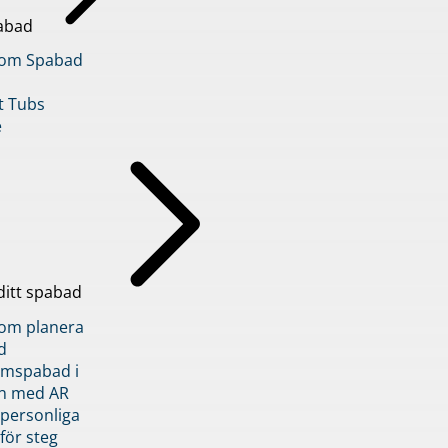
abad
inom Spabad
t Tubs
e
ditt spabad
inom planera
d
römspabad i
n med AR
 personliga
 för steg