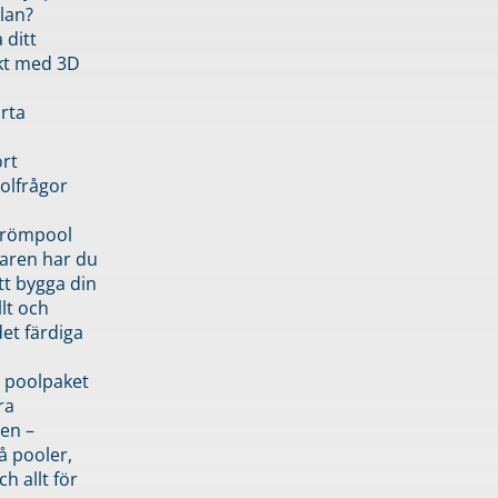
lan?
 ditt
kt med 3D
rta
rt
olfrågor
drömpool
garen har du
tt bygga din
llt och
et färdiga
 poolpaket
ra
en –
å pooler,
ch allt för