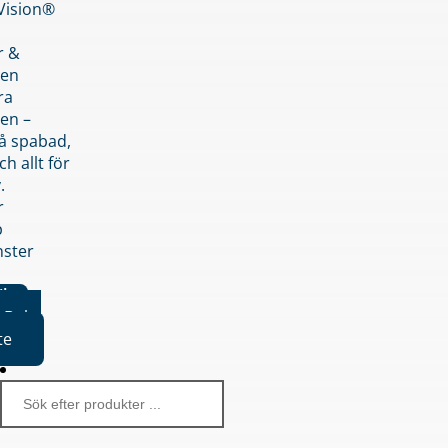
nVision®
r &
den
ra
en –
på spabad,
ch allt för
.
r
p
nster
iker
Boka
te