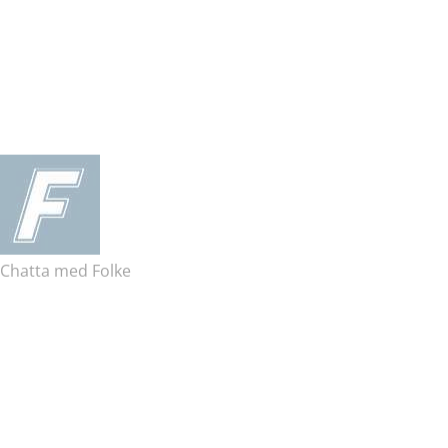
Folkpool
webb
butik
AB. Alla
rättigheter
förbehållna.
Chatta med Folke