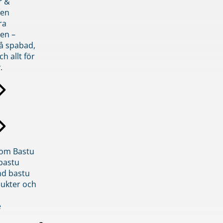
r &
den
ra
en –
på spabad,
ch allt för
.
inom Bastu
bastu
d bastu
ukter och
e