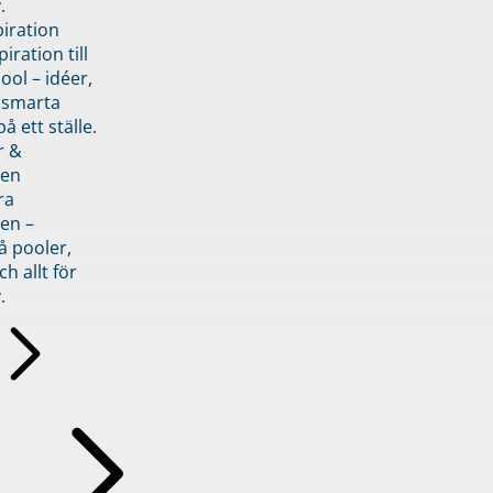
.
piration
iration till
ol – idéer,
h smarta
å ett ställe.
r &
den
ra
en –
å pooler,
ch allt för
.