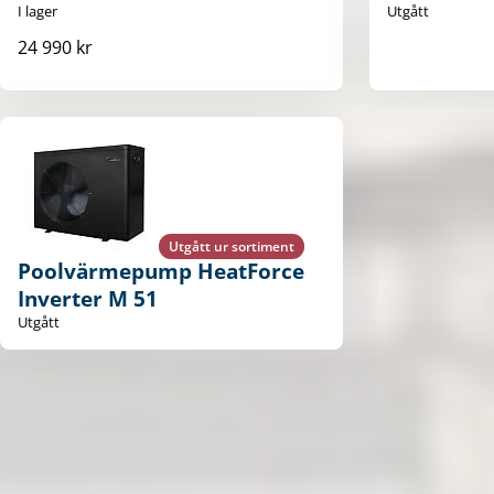
I lager
Utgått
24 990 kr
Utgått ur sortiment
Poolvärmepump HeatForce
Inverter M 51
Utgått