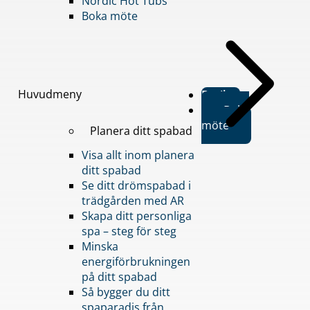
Nordic Hot Tubs
Boka möte
Huvudmeny
Butiker
Boka
möte
Planera ditt spabad
Visa allt inom planera
ditt spabad
Se ditt drömspabad i
trädgården med AR
Skapa ditt personliga
spa – steg för steg
Minska
energiförbrukningen
på ditt spabad
Så bygger du ditt
spaparadis från