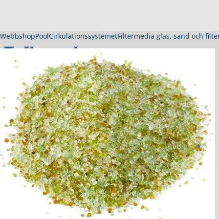
Webbshop
Pool
Cirkulationssystemet
Filtermedia glas, sand och filt
Pool
Köpa pool
Visa allt inom pool
Thermopool Dura
Thermopool Luxe
Träpool Quadra
Gardenpool
Långsmal pool