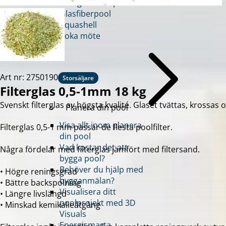
Energismarta poolen
Glasfiberpool
Aquashell
Boka möte
Art nr: 2750190
Storsäljare
Filterglas 0,5-1mm 18 kg
Svenskt filterglas av högsta kvalité. Glaset tvättas, krossas
Planera din pool
Visa allt inom planera
Filterglas 0,5-1 mm passar de flesta poolfilter.
din pool
Vad kostar det att
Några fördelar med filterglas jämfört med filtersand.
bygga pool?
Behöver du hjälp med
• Högre reningsgrad
bygganmälan?
• Bättre backspolning
Visualisera ditt
• Längre livslängd
poolprojekt med 3D
• Minskad kemikalieåtgång
Visuals
Energismarta