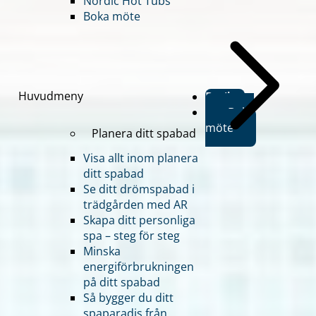
Nordic Hot Tubs
Boka möte
Huvudmeny
Butiker
Boka
möte
Planera ditt spabad
Visa allt inom planera
ditt spabad
Se ditt drömspabad i
trädgården med AR
Skapa ditt personliga
spa – steg för steg
Minska
energiförbrukningen
på ditt spabad
Så bygger du ditt
spaparadis från