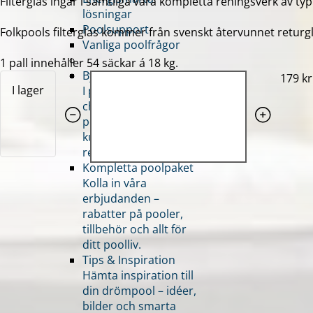
Filterglas ingår i samtliga våra kompletta reningsverk av typ
lösningar
Poolsupport
Folkpools filterglas kommer från svenskt återvunnet returgl
Vanliga poolfrågor
1 pall innehåller 54 säckar á 18 kg.
Bygg din drömpool
Quantity: 1
179 kr
I lager
I poolbyggaren har du
chansen att bygga din
pool visuellt och
kunna se det färdiga
resultatet.
Kompletta poolpaket
Kolla in våra
erbjudanden –
rabatter på pooler,
tillbehör och allt för
ditt poolliv.
Tips & Inspiration
Hämta inspiration till
din drömpool – idéer,
bilder och smarta