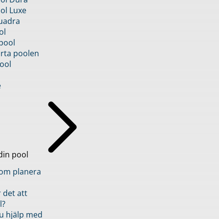
ol Luxe
uadra
ol
pool
rta poolen
ool
e
din pool
inom planera
 det att
l?
u hjälp med