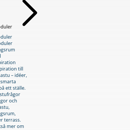
duler
duler
duler
ngsrum
l
piration
iration till
stu – idéer,
h smarta
å ett ställe.
stufrågor
ågor och
astu,
ngsrum,
er terrass.
ckså mer om