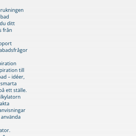
brukningen
abad
du ditt
s från
pport
pabadsfrågor
piration
iration till
ad – idéer,
h smarta
å ett ställe.
lkylatorn
akta
anvisningar
 använda
ator.