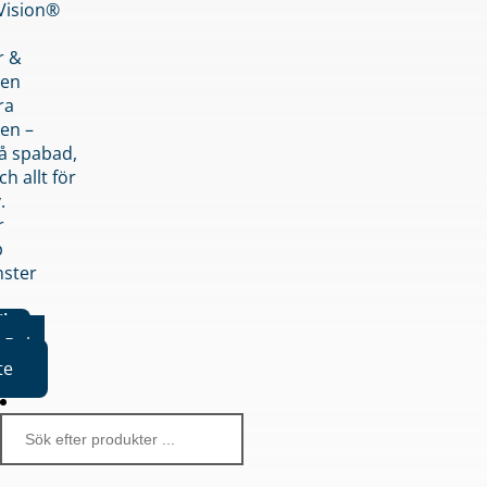
nVision®
r &
den
ra
en –
på spabad,
ch allt för
.
r
p
nster
iker
Boka
te