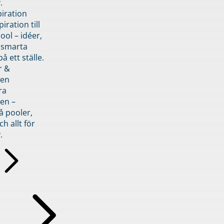
.
piration
iration till
ol – idéer,
h smarta
å ett ställe.
r &
den
ra
en –
å pooler,
ch allt för
.