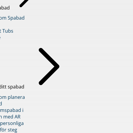
abad
inom Spabad
t Tubs
e
ditt spabad
inom planera
d
römspabad i
n med AR
 personliga
 för steg