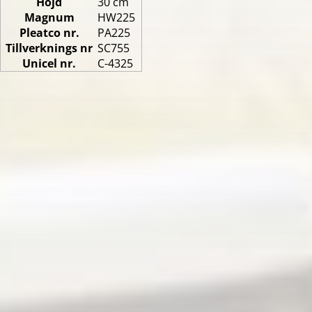
Höjd
30 cm
Magnum
HW225
Pleatco nr.
PA225
Tillverknings nr
SC755
Unicel nr.
C-4325