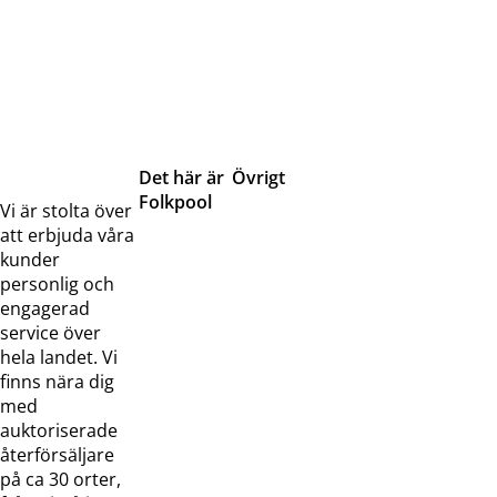
Det här är
Övrigt
Folkpool
Servicetjänster
Vi är stolta över
Om oss
Samarbeten
att erbjuda våra
Kontakta
Pressreleaser och
kunder
oss
bilder
personlig och
Jobba hos
Visselblåsarfunktion
engagerad
oss
service över
Broschyrer
hela landet. Vi
finns nära dig
med
auktoriserade
återförsäljare
på ca 30 orter,