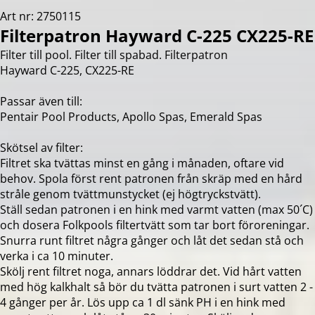
Art nr: 2750115
Filterpatron Hayward C-225 CX225-RE
Filter till pool. Filter till spabad. Filterpatron
Hayward C-225, CX225-RE
Passar även till:
Pentair Pool Products, Apollo Spas, Emerald Spas
Skötsel av filter:
Filtret ska tvättas minst en gång i månaden, oftare vid
behov. Spola först rent patronen från skräp med en hård
stråle genom tvättmunstycket (ej högtryckstvätt).
Ställ sedan patronen i en hink med varmt vatten (max 50´C)
och dosera Folkpools filtertvätt som tar bort föroreningar.
Snurra runt filtret några gånger och låt det sedan stå och
verka i ca 10 minuter.
Skölj rent filtret noga, annars löddrar det. Vid hårt vatten
med hög kalkhalt så bör du tvätta patronen i surt vatten 2 -
4 gånger per år. Lös upp ca 1 dl sänk PH i en hink med