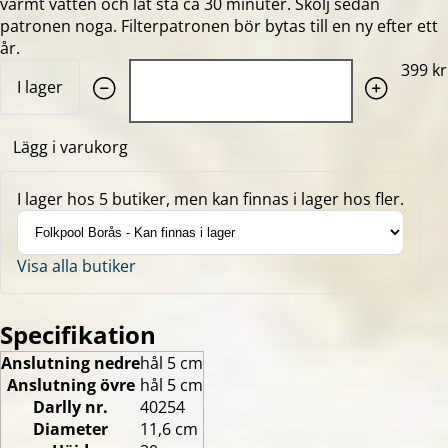
varmt vatten och låt stå ca 30 minuter. Skölj sedan
patronen noga. Filterpatronen bör bytas till en ny efter ett
år.
Quantity: 1
399 kr
I lager
Lägg i varukorg
I lager hos 5 butiker, men kan finnas i lager hos fler.
Visa alla butiker
Specifikation
Anslutning nedre
hål 5 cm
Anslutning övre
hål 5 cm
Darlly nr.
40254
Diameter
11,6 cm