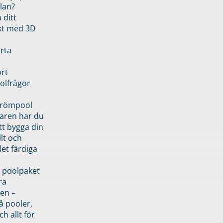
lan?
 ditt
kt med 3D
rta
rt
olfrågor
drömpool
garen har du
tt bygga din
llt och
et färdiga
 poolpaket
ra
en –
å pooler,
ch allt för