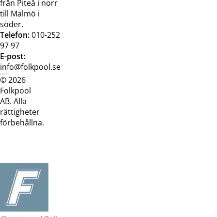
från Piteå i norr
till Malmö i
söder.
Telefon:
010-252
97 97
E-post:
info@folkpool.se
© 2026
Dataskyddspolicy
Cookiepolicy
Köpvillkor
Köpvill
Folkpool
webb
butik
AB. Alla
rättigheter
förbehållna.