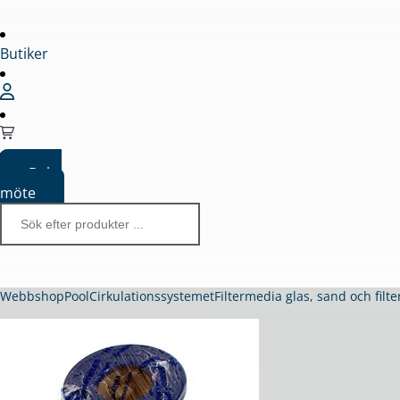
Butiker
Boka
möte
Webbshop
Pool
Cirkulationssystemet
Filtermedia glas, sand och filt