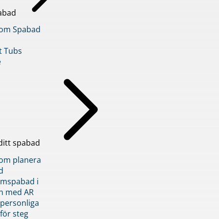
abad
inom Spabad
t Tubs
e
ditt spabad
inom planera
d
römspabad i
n med AR
 personliga
 för steg