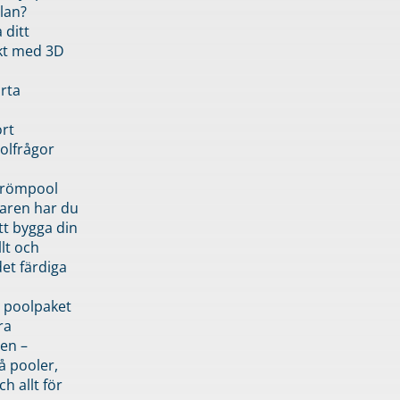
lan?
 ditt
kt med 3D
rta
rt
olfrågor
drömpool
garen har du
tt bygga din
llt och
et färdiga
 poolpaket
ra
en –
å pooler,
ch allt för