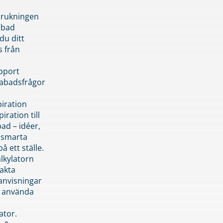
brukningen
abad
du ditt
s från
pport
pabadsfrågor
piration
iration till
ad – idéer,
h smarta
å ett ställe.
lkylatorn
akta
anvisningar
 använda
ator.