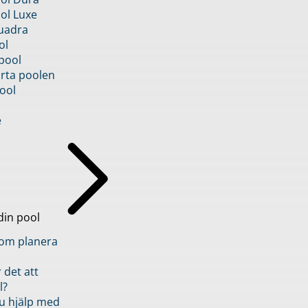
ol Luxe
uadra
ol
pool
rta poolen
ool
e
din pool
inom planera
 det att
l?
u hjälp med