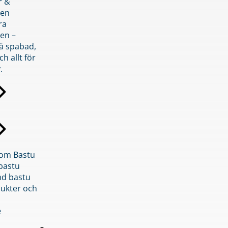
r &
den
ra
en –
på spabad,
ch allt för
.
inom Bastu
bastu
d bastu
ukter och
e