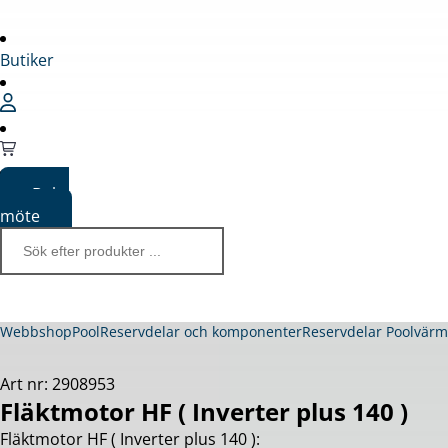
Butiker
Boka
möte
Webbshop
Pool
Reservdelar och komponenter
Reservdelar Poolvär
Art nr: 2908953
Fläktmotor HF ( Inverter plus 140 )
Fläktmotor HF ( Inverter plus 140 ):