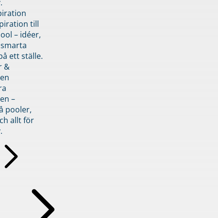
.
piration
iration till
ol – idéer,
h smarta
å ett ställe.
r &
den
ra
en –
å pooler,
ch allt för
.