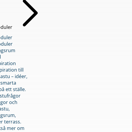
duler
duler
duler
ngsrum
l
piration
iration till
stu – idéer,
h smarta
å ett ställe.
stufrågor
ågor och
astu,
ngsrum,
er terrass.
ckså mer om