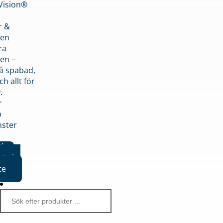
nVision®
r &
den
ra
en –
på spabad,
ch allt för
.
r
p
nster
iker
Boka
te