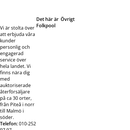
Det här är
Övrigt
Folkpool
Servicetjänster
Vi är stolta över
Om oss
Samarbeten
att erbjuda våra
Kontakta
Pressreleaser och
kunder
oss
bilder
personlig och
Jobba hos
Visselblåsarfunktion
engagerad
oss
service över
Broschyrer
hela landet. Vi
finns nära dig
med
auktoriserade
återförsäljare
på ca 30 orter,
från Piteå i norr
till Malmö i
söder.
Telefon:
010-252
97 97