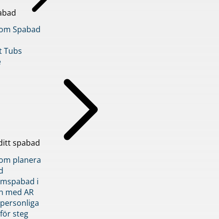
abad
inom Spabad
t Tubs
e
ditt spabad
inom planera
d
römspabad i
n med AR
 personliga
 för steg