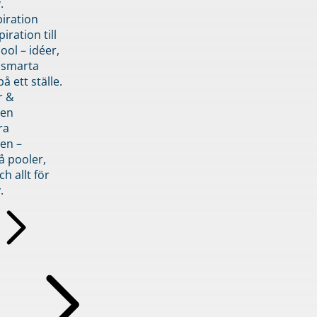
.
piration
iration till
ol – idéer,
h smarta
å ett ställe.
r &
den
ra
en –
å pooler,
ch allt för
.