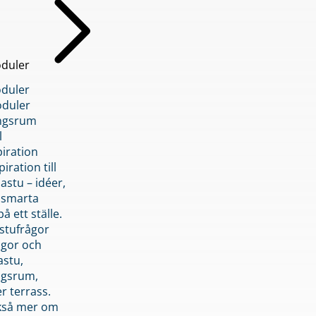
duler
duler
duler
ngsrum
l
piration
iration till
stu – idéer,
h smarta
å ett ställe.
stufrågor
ågor och
astu,
ngsrum,
er terrass.
ckså mer om