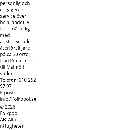
oss
bilder
personlig och
Jobba hos
Visselblåsarfunktion
engagerad
oss
service över
Broschyrer
hela landet. Vi
finns nära dig
med
auktoriserade
återförsäljare
på ca 30 orter,
från Piteå i norr
till Malmö i
söder.
Telefon:
010-252
97 97
E-post:
info@folkpool.se
© 2026
Dataskyddspolicy
Cookiepolicy
Köpvillkor
Köpvill
Folkpool
webb
butik
AB. Alla
rättigheter