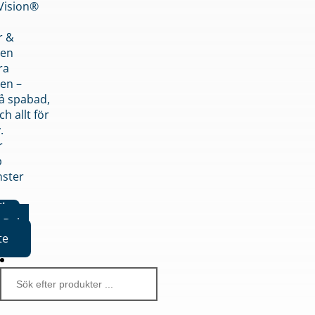
nVision®
r &
den
ra
en –
på spabad,
ch allt för
.
r
p
nster
iker
Boka
te