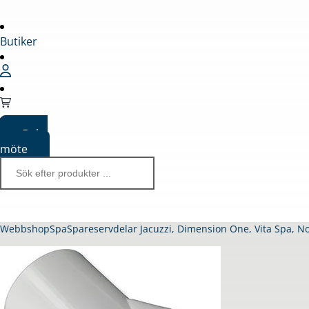
Butiker
Boka
möte
Webbshop
Spa
Spareservdelar Jacuzzi, Dimension One, Vita Spa, N