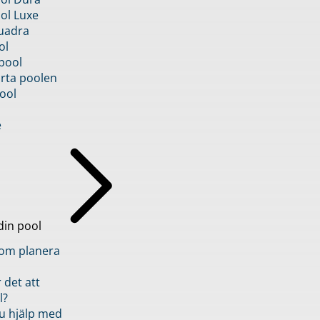
ol Luxe
uadra
ol
pool
rta poolen
ool
e
din pool
inom planera
 det att
l?
u hjälp med