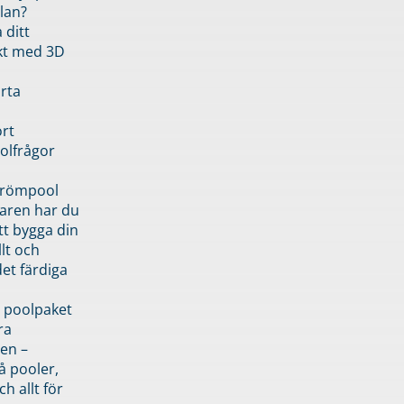
lan?
 ditt
kt med 3D
rta
rt
olfrågor
drömpool
garen har du
tt bygga din
llt och
et färdiga
 poolpaket
ra
en –
å pooler,
ch allt för