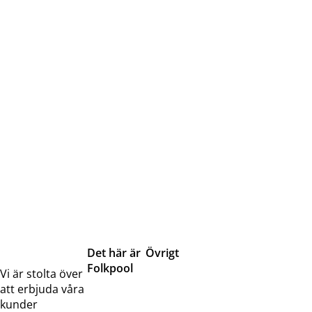
Det här är
Övrigt
Folkpool
Servicetjänster
Vi är stolta över
Om oss
Samarbeten
att erbjuda våra
Kontakta
Pressreleaser och
kunder