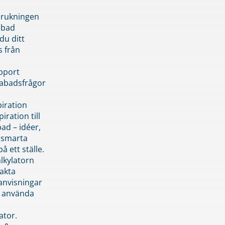
brukningen
abad
du ditt
s från
pport
pabadsfrågor
piration
iration till
ad – idéer,
h smarta
å ett ställe.
lkylatorn
akta
anvisningar
 använda
ator.