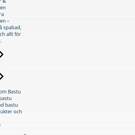
r &
den
ra
en –
på spabad,
ch allt för
.
inom Bastu
bastu
d bastu
ukter och
e