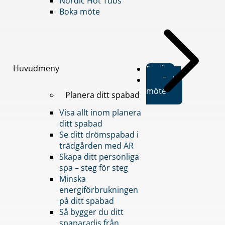
Nordic Hot Tubs
Boka möte
Huvudmeny
Butiker
Boka
möte
Planera ditt spabad
Visa allt inom planera
ditt spabad
Se ditt drömspabad i
trädgården med AR
Skapa ditt personliga
spa – steg för steg
Minska
energiförbrukningen
på ditt spabad
Så bygger du ditt
spaparadis från