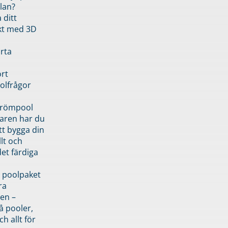
lan?
 ditt
kt med 3D
rta
rt
olfrågor
drömpool
garen har du
tt bygga din
llt och
et färdiga
 poolpaket
ra
en –
å pooler,
ch allt för