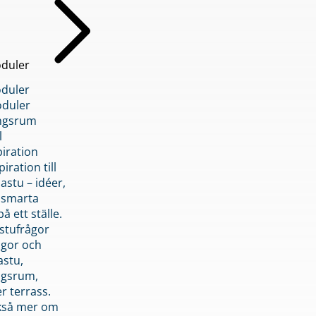
duler
duler
duler
ngsrum
l
piration
iration till
stu – idéer,
h smarta
å ett ställe.
stufrågor
ågor och
astu,
ngsrum,
er terrass.
ckså mer om