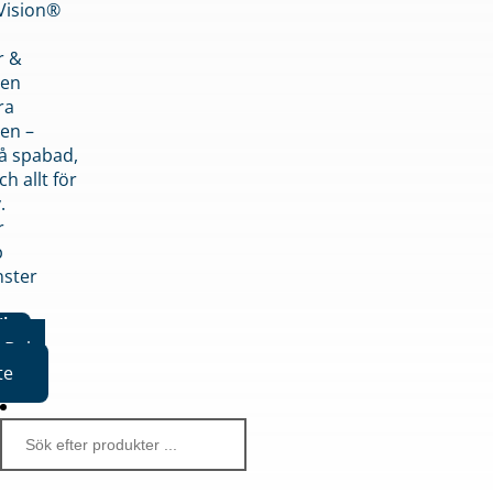
nVision®
r &
den
ra
en –
på spabad,
ch allt för
.
r
p
nster
iker
Boka
te