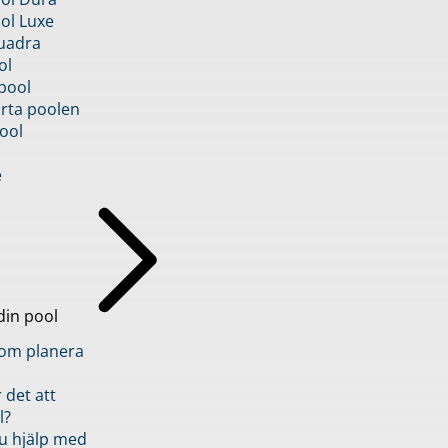
ol Luxe
uadra
ol
pool
rta poolen
ool
e
din pool
inom planera
 det att
l?
u hjälp med