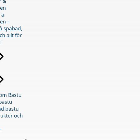
r &
den
ra
en –
på spabad,
ch allt för
.
inom Bastu
bastu
d bastu
ukter och
e