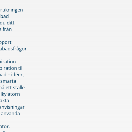
brukningen
abad
du ditt
s från
pport
pabadsfrågor
piration
iration till
ad – idéer,
h smarta
å ett ställe.
lkylatorn
akta
anvisningar
 använda
ator.