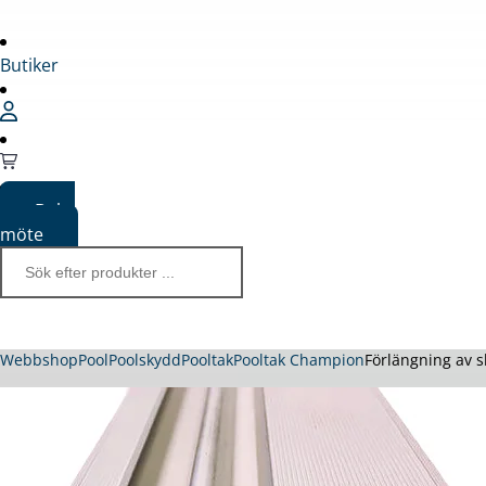
Butiker
Boka
möte
Webbshop
Pool
Poolskydd
Pooltak
Pooltak Champion
Förlängning av 