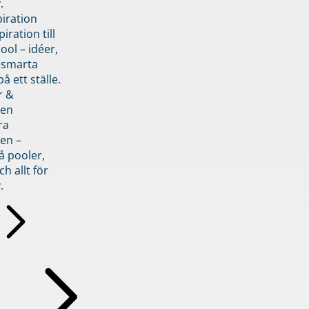
.
piration
iration till
ol – idéer,
h smarta
å ett ställe.
r &
den
ra
en –
å pooler,
ch allt för
.