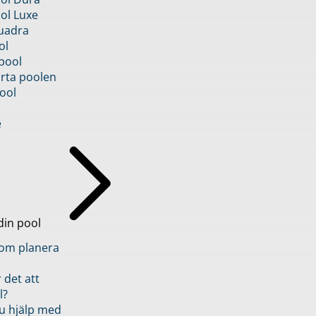
ol Luxe
uadra
ol
pool
rta poolen
ool
e
din pool
inom planera
 det att
l?
u hjälp med