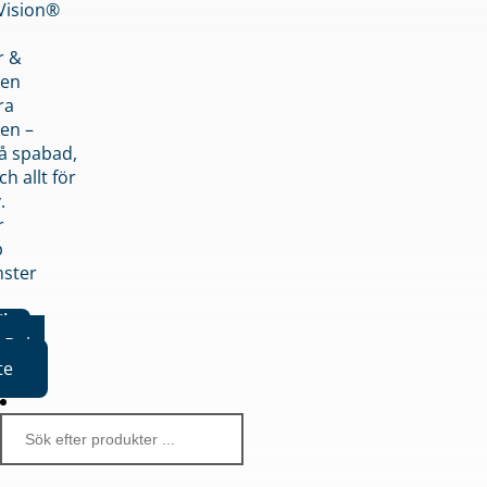
nVision®
r &
den
ra
en –
på spabad,
ch allt för
.
r
p
nster
iker
Boka
te