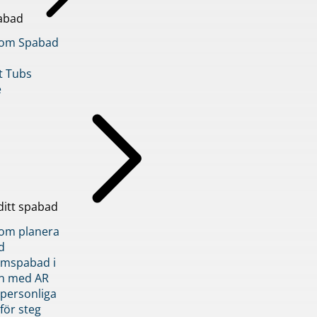
abad
inom Spabad
t Tubs
e
ditt spabad
inom planera
d
römspabad i
n med AR
 personliga
 för steg