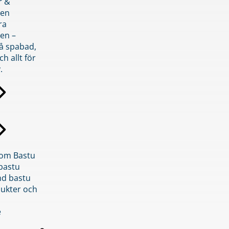
r &
den
ra
en –
på spabad,
ch allt för
.
inom Bastu
bastu
d bastu
ukter och
e