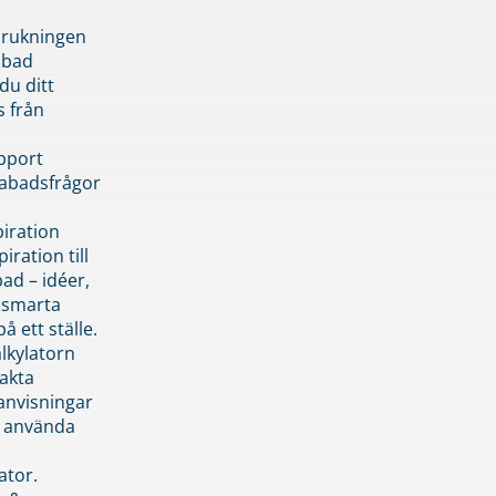
brukningen
abad
du ditt
s från
pport
pabadsfrågor
piration
iration till
ad – idéer,
h smarta
å ett ställe.
lkylatorn
akta
anvisningar
 använda
ator.