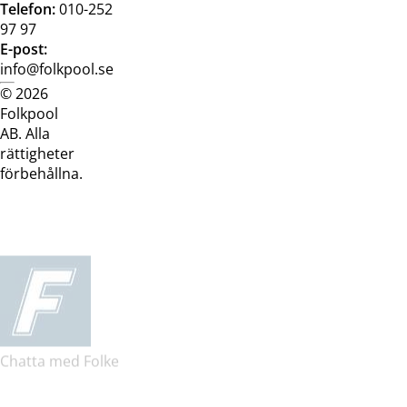
Telefon:
010-252
97 97
E-post:
info@folkpool.se
© 2026
Dataskyddspolicy
Cookiepolicy
Köpvillkor
Köpvill
Folkpool
webb
butik
AB. Alla
rättigheter
förbehållna.
Chatta med Folke