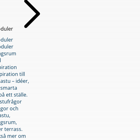
duler
duler
duler
ngsrum
l
piration
iration till
stu – idéer,
h smarta
å ett ställe.
stufrågor
ågor och
astu,
ngsrum,
er terrass.
ckså mer om