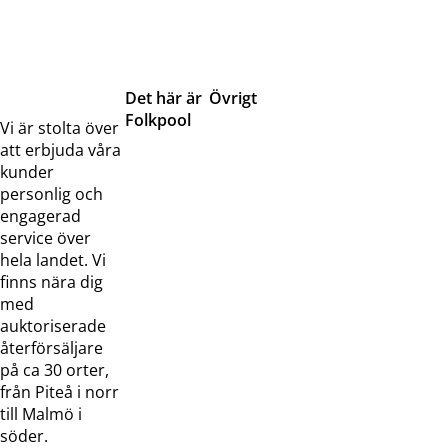
Det här är
Övrigt
Folkpool
Servicetjänster
Vi är stolta över
Om oss
Samarbeten
att erbjuda våra
Kontakta
Pressreleaser och
kunder
oss
bilder
personlig och
Jobba hos
Visselblåsarfunktion
engagerad
oss
service över
Broschyrer
hela landet. Vi
finns nära dig
med
auktoriserade
återförsäljare
på ca 30 orter,
från Piteå i norr
till Malmö i
söder.