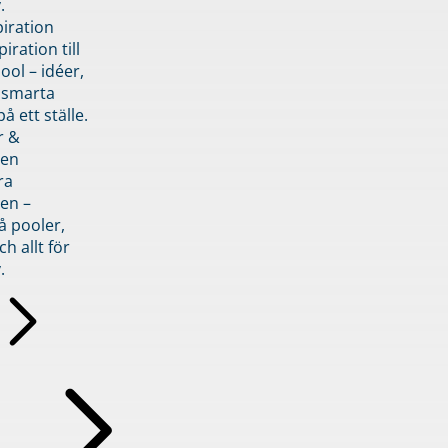
.
piration
iration till
ol – idéer,
h smarta
å ett ställe.
r &
den
ra
en –
å pooler,
ch allt för
.