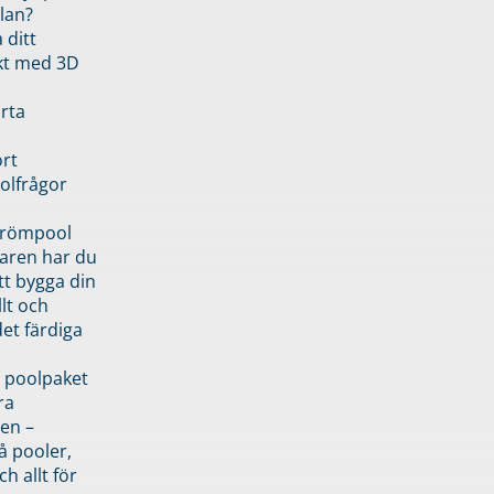
lan?
 ditt
kt med 3D
rta
rt
olfrågor
drömpool
garen har du
tt bygga din
llt och
et färdiga
 poolpaket
ra
en –
å pooler,
ch allt för