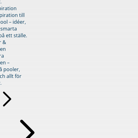
.
piration
iration till
ol – idéer,
h smarta
å ett ställe.
r &
den
ra
en –
å pooler,
ch allt för
.