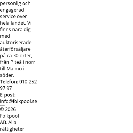
oss
bilder
personlig och
Jobba hos
Visselblåsarfunktion
engagerad
oss
service över
Broschyrer
hela landet. Vi
finns nära dig
med
auktoriserade
återförsäljare
på ca 30 orter,
från Piteå i norr
till Malmö i
söder.
Telefon:
010-252
97 97
E-post:
info@folkpool.se
© 2026
Dataskyddspolicy
Cookiepolicy
Köpvillkor
Köpvill
Folkpool
webb
butik
AB. Alla
rättigheter