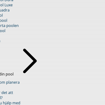
ol Luxe
uadra
ol
pool
rta poolen
ool
e
din pool
inom planera
 det att
l?
u hjälp med