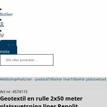
Butiker
Boka
möte
Webbshop
Pool
Liner - poolduk
Tillbehör liner
Tillbehör platssvetsad 
Art nr: 4574115
Geotextil en rulle 2x50 meter
platssvetsning liner Renolit