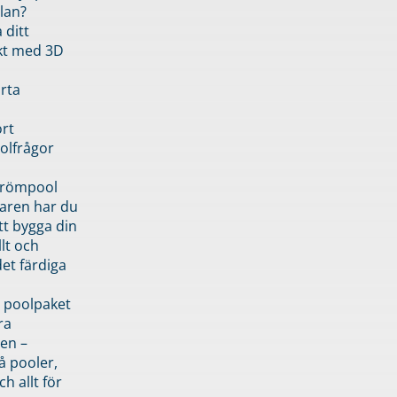
lan?
 ditt
kt med 3D
rta
rt
olfrågor
drömpool
garen har du
tt bygga din
llt och
et färdiga
 poolpaket
ra
en –
å pooler,
ch allt för