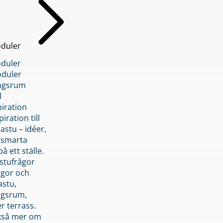
duler
duler
duler
ngsrum
l
piration
iration till
stu – idéer,
h smarta
å ett ställe.
stufrågor
ågor och
astu,
ngsrum,
er terrass.
ckså mer om