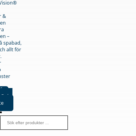
nVision®
r &
den
ra
en –
på spabad,
ch allt för
.
r
p
nster
iker
Boka
te