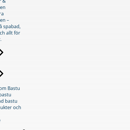
r &
den
ra
en –
på spabad,
ch allt för
.
inom Bastu
bastu
d bastu
ukter och
e