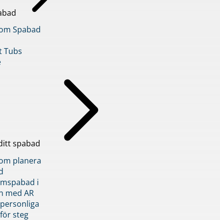
abad
inom Spabad
t Tubs
e
ditt spabad
inom planera
d
römspabad i
n med AR
 personliga
 för steg