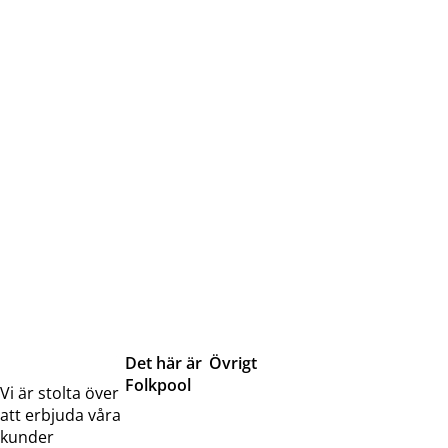
Det här är
Övrigt
Folkpool
Servicetjänster
Vi är stolta över
Om oss
Samarbeten
att erbjuda våra
Kontakta
Pressreleaser och
kunder