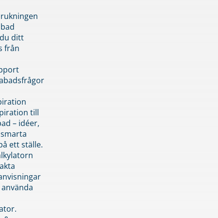
brukningen
abad
du ditt
s från
pport
pabadsfrågor
piration
iration till
ad – idéer,
h smarta
å ett ställe.
lkylatorn
akta
anvisningar
 använda
ator.