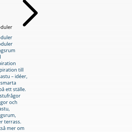
duler
duler
duler
ngsrum
l
piration
iration till
stu – idéer,
h smarta
å ett ställe.
stufrågor
ågor och
astu,
ngsrum,
er terrass.
ckså mer om