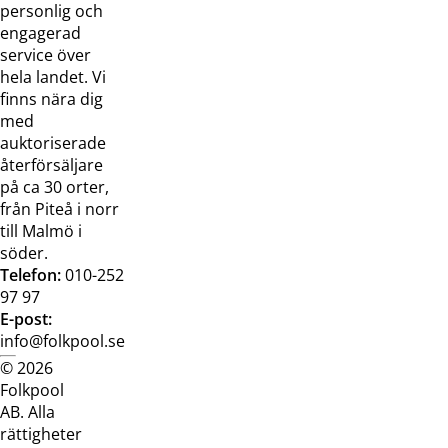
oss
bilder
personlig och
Jobba hos
Visselblåsarfunktion
engagerad
oss
service över
Broschyrer
hela landet. Vi
finns nära dig
med
auktoriserade
återförsäljare
på ca 30 orter,
från Piteå i norr
till Malmö i
söder.
Telefon:
010-252
97 97
E-post:
info@folkpool.se
© 2026
Dataskyddspolicy
Cookiepolicy
Köpvillkor
Köpvill
Folkpool
webb
butik
AB. Alla
rättigheter