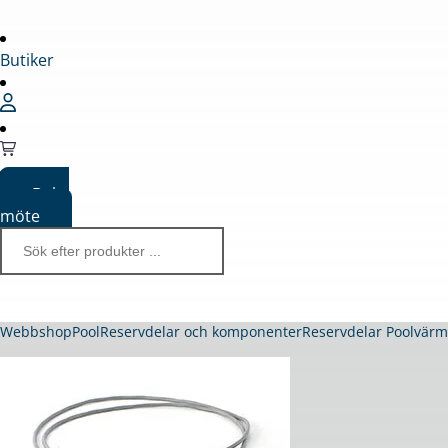
Butiker
Boka
möte
Webbshop
Pool
Reservdelar och komponenter
Reservdelar Poolvär