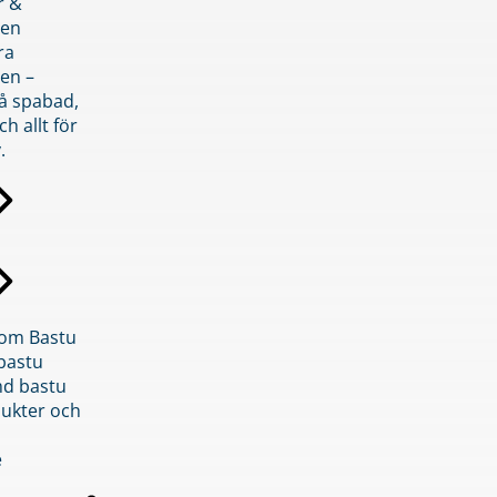
r &
den
ra
en –
på spabad,
ch allt för
.
inom Bastu
bastu
d bastu
ukter och
e