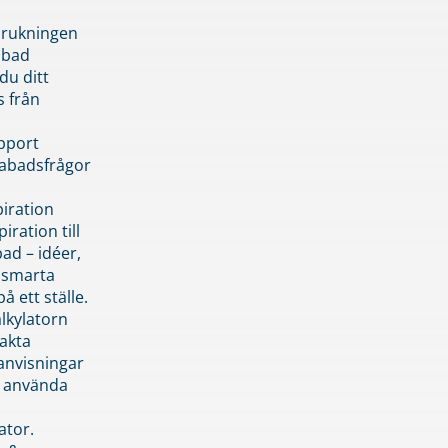
brukningen
abad
du ditt
s från
pport
pabadsfrågor
piration
iration till
ad – idéer,
h smarta
å ett ställe.
lkylatorn
akta
anvisningar
 använda
ator.