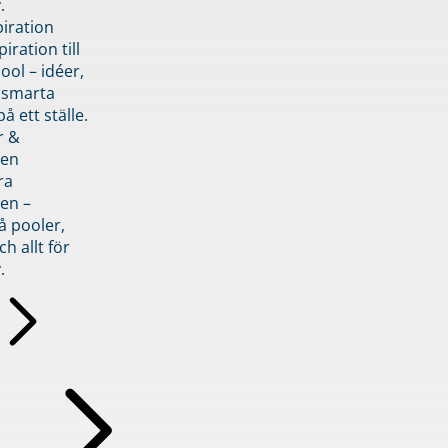
.
piration
iration till
ol – idéer,
h smarta
å ett ställe.
r &
den
ra
en –
å pooler,
ch allt för
.