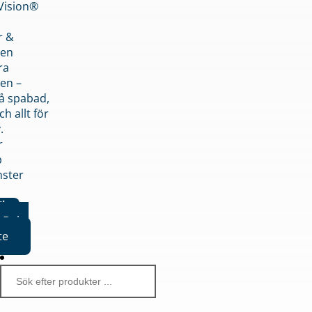
nVision®
r &
den
ra
en –
på spabad,
ch allt för
.
r
p
nster
iker
Boka
te