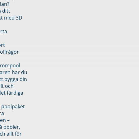
lan?
 ditt
kt med 3D
rta
rt
olfrågor
drömpool
garen har du
tt bygga din
llt och
et färdiga
 poolpaket
ra
en –
å pooler,
ch allt för