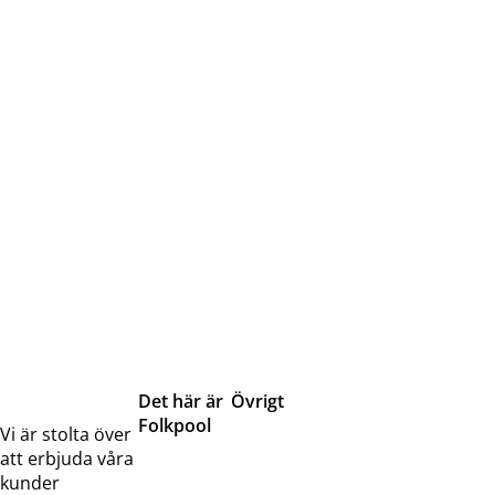
Det här är
Övrigt
Folkpool
Servicetjänster
Vi är stolta över
Om oss
Samarbeten
att erbjuda våra
Kontakta
Pressreleaser och
kunder