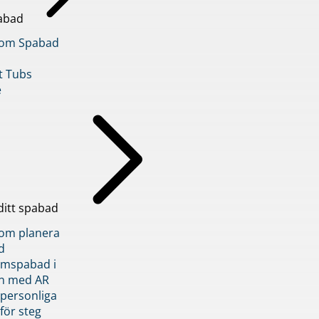
abad
inom Spabad
t Tubs
e
ditt spabad
inom planera
d
römspabad i
n med AR
 personliga
 för steg