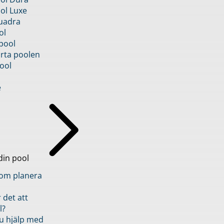
ol Luxe
uadra
ol
pool
rta poolen
ool
e
din pool
inom planera
 det att
l?
u hjälp med