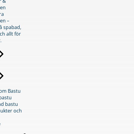
r &
den
ra
en –
på spabad,
ch allt för
.
inom Bastu
bastu
d bastu
ukter och
e