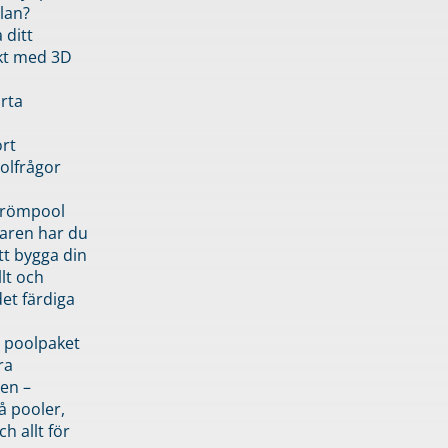
lan?
 ditt
kt med 3D
rta
rt
olfrågor
drömpool
garen har du
tt bygga din
llt och
et färdiga
 poolpaket
ra
en –
å pooler,
ch allt för