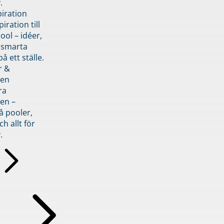
.
piration
iration till
ol – idéer,
h smarta
å ett ställe.
r &
den
ra
en –
å pooler,
ch allt för
.