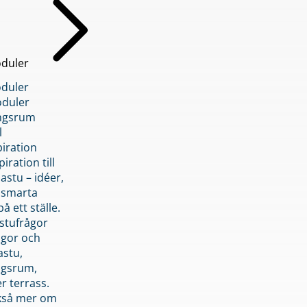
duler
duler
duler
ngsrum
l
piration
iration till
stu – idéer,
h smarta
å ett ställe.
stufrågor
ågor och
astu,
ngsrum,
er terrass.
ckså mer om