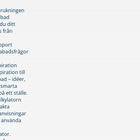
brukningen
abad
du ditt
s från
pport
pabadsfrågor
piration
iration till
ad – idéer,
h smarta
å ett ställe.
lkylatorn
akta
anvisningar
 använda
ator.