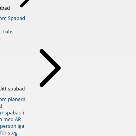
abad
inom Spabad
t Tubs
e
ditt spabad
inom planera
d
römspabad i
n med AR
 personliga
 för steg