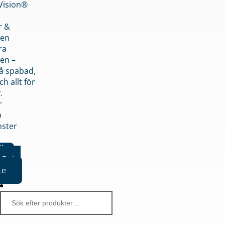
nVision®
r &
den
ra
en –
på spabad,
ch allt för
.
r
p
nster
iker
Boka
te