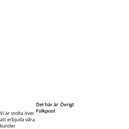
Det här är
Övrigt
Folkpool
Servicetjänster
Vi är stolta över
Om oss
Samarbeten
att erbjuda våra
Kontakta
Pressreleaser och
kunder