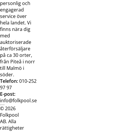
oss
bilder
personlig och
Jobba hos
Visselblåsarfunktion
engagerad
oss
service över
Broschyrer
hela landet. Vi
finns nära dig
med
auktoriserade
återförsäljare
på ca 30 orter,
från Piteå i norr
till Malmö i
söder.
Telefon:
010-252
97 97
E-post:
info@folkpool.se
© 2026
Dataskyddspolicy
Cookiepolicy
Köpvillkor
Köpvill
Folkpool
webb
butik
AB. Alla
rättigheter