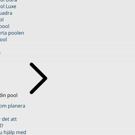
ol Luxe
uadra
ol
pool
rta poolen
ool
e
din pool
inom planera
 det att
l?
u hjälp med