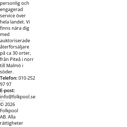
oss
bilder
personlig och
Jobba hos
Visselblåsarfunktion
engagerad
oss
service över
Broschyrer
hela landet. Vi
finns nära dig
med
auktoriserade
återförsäljare
på ca 30 orter,
från Piteå i norr
till Malmö i
söder.
Telefon:
010-252
97 97
E-post:
info@folkpool.se
© 2026
Dataskyddspolicy
Cookiepolicy
Köpvillkor
Köpvill
Folkpool
webb
butik
AB. Alla
rättigheter