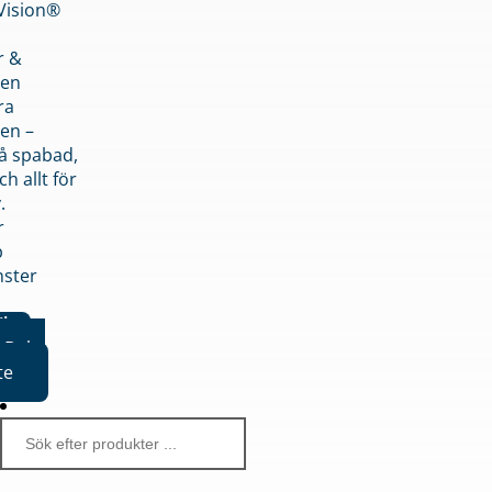
nVision®
r &
den
ra
en –
på spabad,
ch allt för
.
r
p
nster
iker
Boka
te