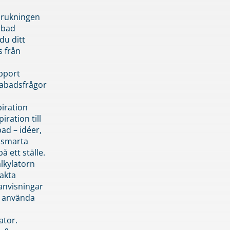
brukningen
abad
du ditt
s från
pport
pabadsfrågor
piration
iration till
ad – idéer,
h smarta
å ett ställe.
lkylatorn
akta
anvisningar
 använda
ator.