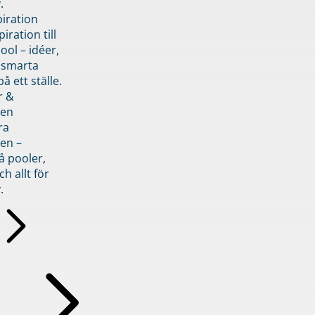
.
piration
iration till
ol – idéer,
h smarta
å ett ställe.
r &
den
ra
en –
å pooler,
ch allt för
.