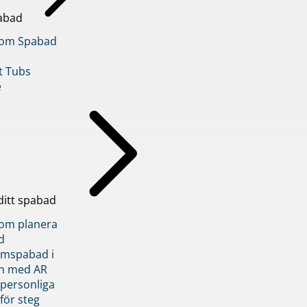
abad
inom Spabad
t Tubs
e
ditt spabad
inom planera
d
römspabad i
n med AR
 personliga
 för steg