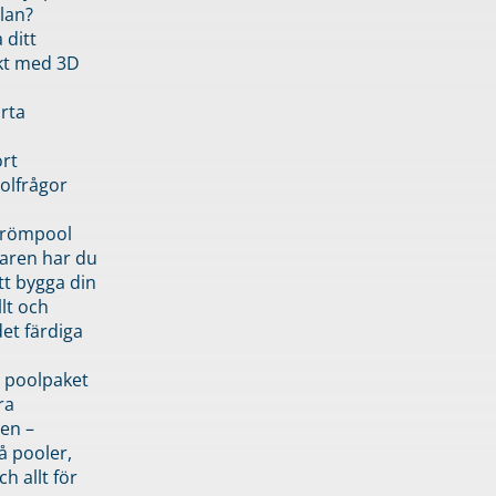
lan?
 ditt
kt med 3D
rta
rt
olfrågor
drömpool
garen har du
tt bygga din
llt och
et färdiga
 poolpaket
ra
en –
å pooler,
ch allt för