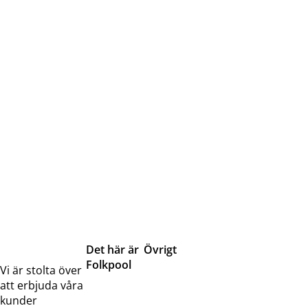
Det här är
Övrigt
Folkpool
Servicetjänster
Vi är stolta över
Om oss
Samarbeten
att erbjuda våra
Kontakta
Pressreleaser och
kunder