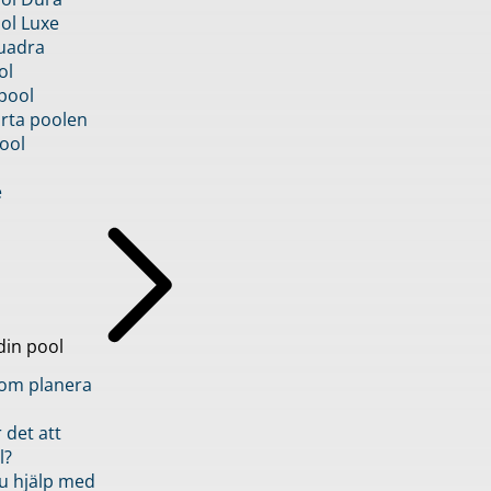
ol Luxe
uadra
ol
pool
rta poolen
ool
e
din pool
inom planera
 det att
l?
u hjälp med