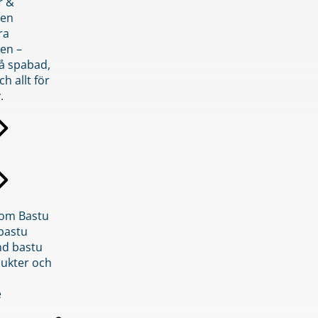
r &
den
ra
en –
på spabad,
ch allt för
.
inom Bastu
bastu
d bastu
ukter och
e