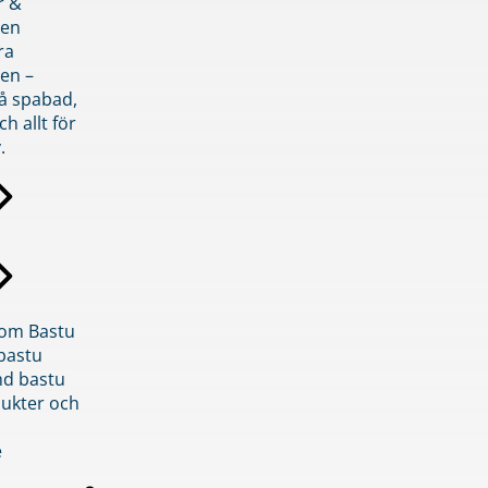
r &
den
ra
en –
på spabad,
ch allt för
.
inom Bastu
bastu
d bastu
ukter och
e