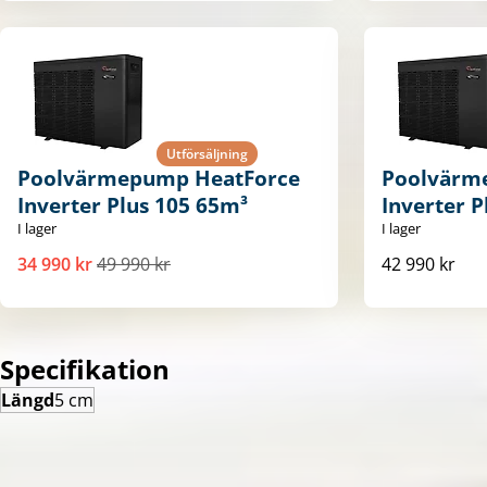
Utförsäljning
Poolvärmepump HeatForce
Poolvärm
Inverter Plus 105 65m³
Inverter P
I lager
I lager
34 990 kr
49 990 kr
42 990 kr
Specifikation
Längd
5 cm