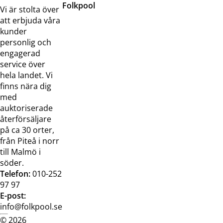
Folkpool
Servicetjänster
Vi är stolta över
Om oss
Samarbeten
att erbjuda våra
Kontakta
Pressreleaser och
kunder
oss
bilder
personlig och
Jobba hos
Visselblåsarfunktion
engagerad
oss
service över
Broschyrer
hela landet. Vi
finns nära dig
med
auktoriserade
återförsäljare
på ca 30 orter,
från Piteå i norr
till Malmö i
söder.
Telefon:
010-252
97 97
E-post:
info@folkpool.se
© 2026
Dataskyddspolicy
Cookiepolicy
Köpvillkor
Köpvill