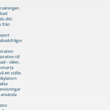
brukningen
abad
du ditt
s från
pport
pabadsfrågor
piration
iration till
ad – idéer,
h smarta
å ett ställe.
lkylatorn
akta
anvisningar
 använda
ator.