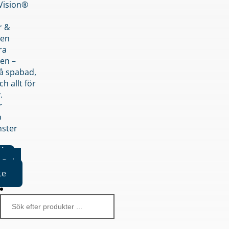
nVision®
r &
den
ra
en –
på spabad,
ch allt för
.
r
p
nster
iker
Boka
te