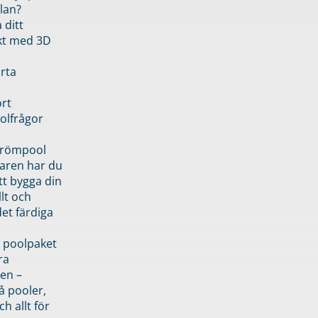
lan?
 ditt
kt med 3D
rta
rt
olfrågor
drömpool
garen har du
tt bygga din
llt och
et färdiga
 poolpaket
ra
en –
å pooler,
ch allt för