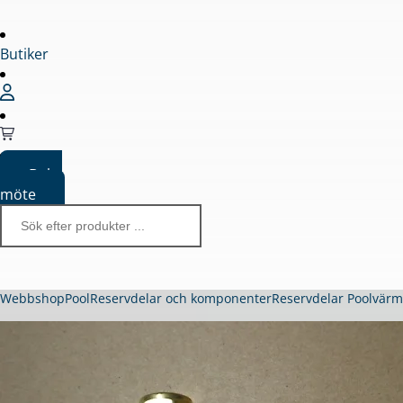
Butiker
Boka
möte
Webbshop
Pool
Reservdelar och komponenter
Reservdelar Poolvär