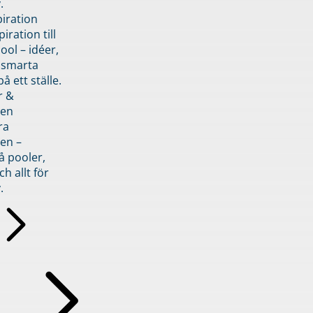
.
piration
iration till
ol – idéer,
h smarta
å ett ställe.
r &
den
ra
en –
å pooler,
ch allt för
.