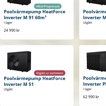
Alltid Prispressad
Poolvärmepump HeatForce
Poolvärm
Inverter M 91 60m³
Inverter 
I lager
Utgått
24 990 kr
Utgått ur sortiment
Poolvärm
Poolvärmepump HeatForce
Inverter P
Inverter M 51
I lager
Utgått
62 990 kr