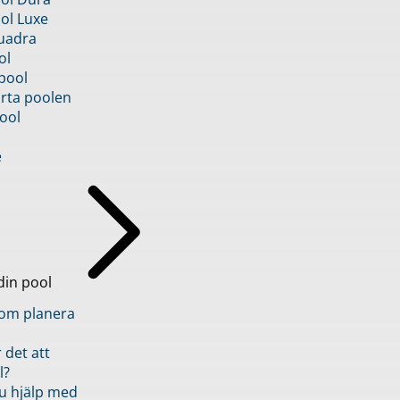
ol Luxe
uadra
ol
pool
rta poolen
ool
e
din pool
inom planera
 det att
l?
u hjälp med