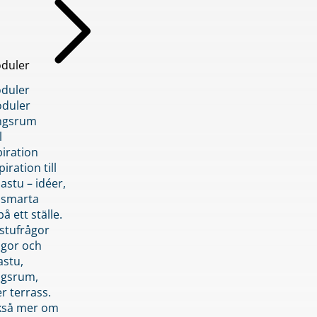
duler
duler
duler
ngsrum
l
piration
iration till
stu – idéer,
h smarta
å ett ställe.
stufrågor
ågor och
astu,
ngsrum,
er terrass.
ckså mer om