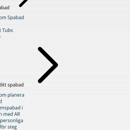
abad
inom Spabad
t Tubs
e
ditt spabad
inom planera
d
römspabad i
n med AR
 personliga
 för steg